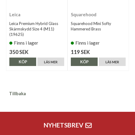
Leica
Squarehood
Leica Premium Hybrid Glass
Squarehood Mini Softy
Skärmskydd Size 4 (M11)
Hammered Brass
(19625)
Finns i lager
Finns i lager
350 SEK
119 SEK
KÖP
KÖP
LÄS MER
LÄS MER
Tillbaka
NYHETSBREV