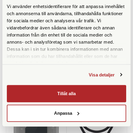
Vi använder enhetsidentifierare för att anpassa innehållet
och annonserna till användarna, tillhandahålla funktioner
för sociala medier och analysera vår trafik. Vi
vidarebefordrar även sådana identifierare och annan
information från din enhet till de sociala medier och
Leica
Leica
annons- och analysföretag som vi samarbetar med.
Leica Soft Release Button Svart
Leica Premium Hybrid Glass
Dessa kan i sin tur kombinera informationen med annan
(19671)
Skärmskydd Size 3 (SL2, SL3)
information som du har tillhandahållit eller som de har
(19624)
samlat in när du har använt deras tjänster.
Finns i lager
Finns i lager
890 SEK
350 SEK
Visa detaljer
KÖP
KÖP
LÄS MER
LÄS MER
Tillåt alla
Anpassa