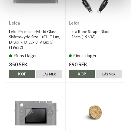
Leica
Leica
Leica Premium Hybrid Glass
Leica Rope Strap - Black
Skärmskydd Size 1 (CL, C-Lux,
126cm (19636)
D-Lux 7, D-Lux 8, V-Lux 5)
(19622)
Finns i lager
Finns i lager
350 SEK
890 SEK
KÖP
KÖP
LÄS MER
LÄS MER