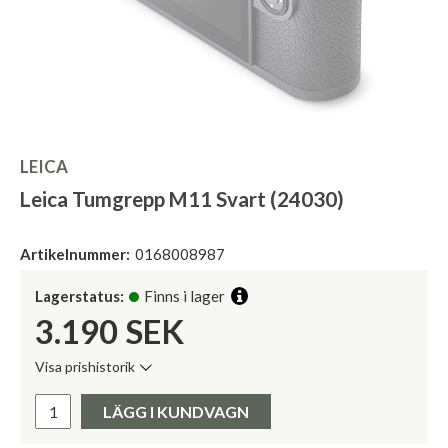
LEICA
Leica Tumgrepp M11 Svart (24030)
Artikelnummer:
0168008987
Lagerstatus:
Finns i lager
3.190
SEK
Visa prishistorik
Lägsta pris de senaste 30 dagarna:
Pris:
LÄGG I KUNDVAGN