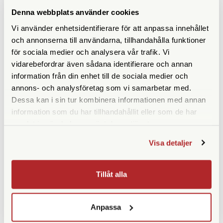
Denna webbplats använder cookies
ANDRA KÖPTE ÄVEN
Vi använder enhetsidentifierare för att anpassa innehållet
och annonserna till användarna, tillhandahålla funktioner
för sociala medier och analysera vår trafik. Vi
vidarebefordrar även sådana identifierare och annan
information från din enhet till de sociala medier och
annons- och analysföretag som vi samarbetar med.
Dessa kan i sin tur kombinera informationen med annan
information som du har tillhandahållit eller som de har
samlat in när du har använt deras tjänster.
Fujifilm
Leica
Visa detaljer
Fujifilm Fjärrkontroll (RR-100)
Leica USB-C to USB-C Kabel
(18828)
Tillåt alla
Finns i lager
Ej i lager
349 SEK
449 SEK
Anpassa
KÖP
KÖP
LÄS MER
LÄS MER