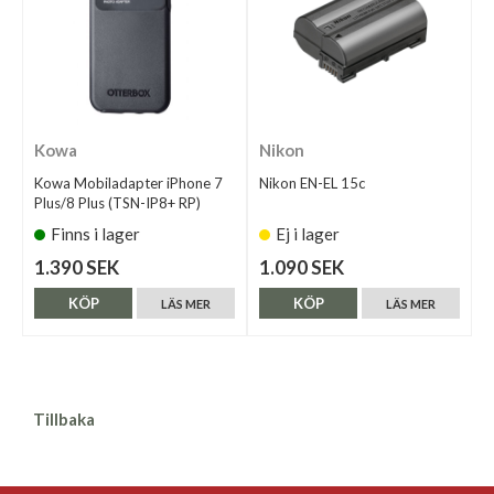
Kowa
Nikon
Kowa Mobiladapter iPhone 7
Nikon EN-EL 15c
Plus/8 Plus (TSN-IP8+ RP)
Finns i lager
Ej i lager
1.390 SEK
1.090 SEK
KÖP
KÖP
LÄS MER
LÄS MER
Tillbaka