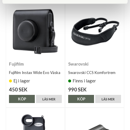
Fujifilm
Swarovski
Fujifilm Instax Wide Evo Väska
Swarovski CCS Komfortrem
Ej i lager
Finns i lager
450 SEK
990 SEK
KÖP
KÖP
LÄS MER
LÄS MER