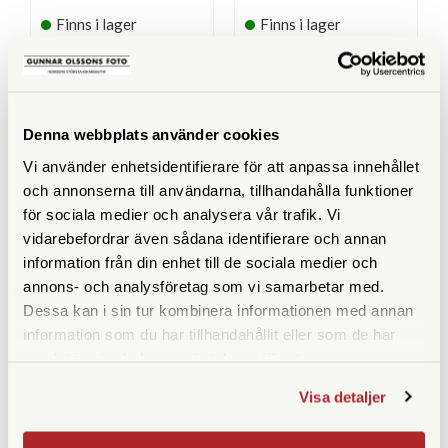
Finns i lager
Finns i lager
319 SEK
480 SEK
KÖP
KÖP
LÄS MER
LÄS MER
Denna webbplats använder cookies
Vi använder enhetsidentifierare för att anpassa innehållet
och annonserna till användarna, tillhandahålla funktioner
ANDRA KÖPTE ÄVEN
för sociala medier och analysera vår trafik. Vi
vidarebefordrar även sådana identifierare och annan
information från din enhet till de sociala medier och
annons- och analysföretag som vi samarbetar med.
Dessa kan i sin tur kombinera informationen med annan
information som du har tillhandahållit eller som de har
samlat in när du har använt deras tjänster.
Visa detaljer