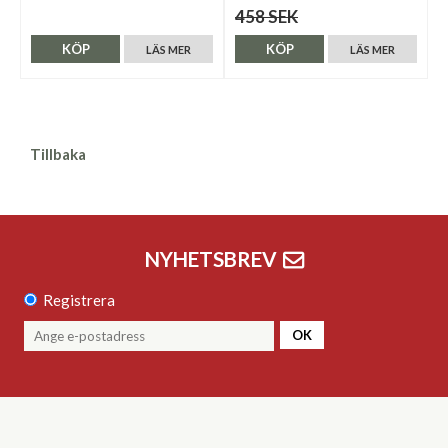
458 SEK
KÖP
KÖP
LÄS MER
LÄS MER
Tillbaka
NYHETSBREV
Registrera
OK