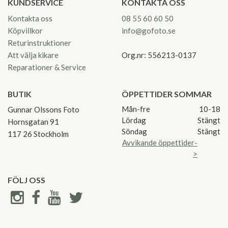
KUNDSERVICE
KONTAKTA OSS
Kontakta oss
08 55 60 60 50
Köpvillkor
info@gofoto.se
Returinstruktioner
Att välja kikare
Org.nr: 556213-0137
Reparationer & Service
BUTIK
ÖPPETTIDER SOMMAR
Mån-fre
10-18
Gunnar Olssons Foto
Lördag
Stängt
Hornsgatan 91
Söndag
Stängt
117 26 Stockholm
Avvikande öppettider-
>
FÖLJ OSS