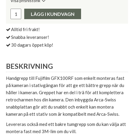
Visa prishistorik
Lägsta pris de senaste 30 dagarna:
Pris:
LÄGG I KUNDVAGN
Alltid fri frakt!
Snabba leveranser!
30 dagars öppet köp!
BESKRIVNING
Handgrepp till Fujifilm GFX100RF som enkelt monteras fast
på kameran i stativgängan för att ge ett bättre grepp när du
håller i kameran. Greppet har en del i trä för att komplettera
retrocharmen hos din kamera. Den inbyggda Arca-Swiss
snabbplattan gör att du snabbt och enkelt kan montera
kameran på ett stativ som är kompatibelt med Arca-Swiss.
Levereras också med ett bakre tumgrepp som du kan välja att
montera fast med 3M-lim om du vill.