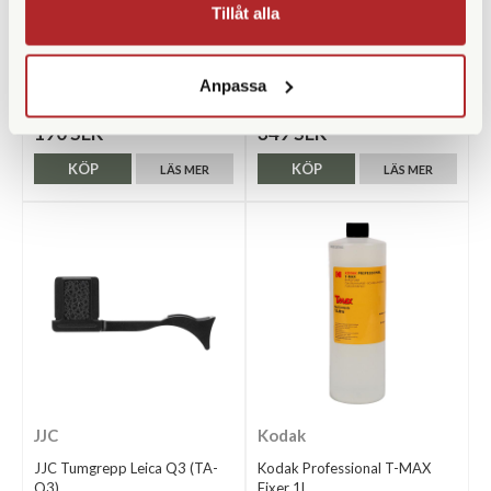
Tillåt alla
Opticron
Green Clean
Opticron Stativfäste Takkant
Green Clean Tryckluft 400ml
(31022)
G-2050
Anpassa
Finns i lager
Finns i lager
190 SEK
349 SEK
KÖP
KÖP
LÄS MER
LÄS MER
JJC
Kodak
JJC Tumgrepp Leica Q3 (TA-
Kodak Professional T-MAX
Q3)
Fixer 1L