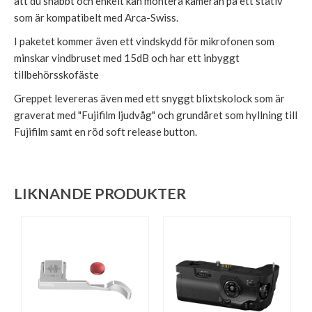
att du snabbt och enkelt kan montera kameran på ett stativ
som är kompatibelt med Arca-Swiss.
I paketet kommer även ett vindskydd för mikrofonen som
minskar vindbruset med 15dB och har ett inbyggt
tillbehörsskofäste
Greppet levereras även med ett snyggt blixtskolock som är
graverat med "Fujifilm ljudvåg" och grundåret som hyllning till
Fujifilm samt en röd soft release button.
LIKNANDE PRODUKTER