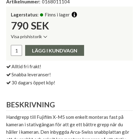
Artikelnummer:
0168011104
Lagerstatus:
Finns i lager
790
SEK
Visa prishistorik
Lägsta pris de senaste 30 dagarna:
Pris:
LÄGG I KUNDVAGN
Alltid fri frakt!
Snabba leveranser!
30 dagars öppet köp!
BESKRIVNING
Handgrepp till Fujifilm X-M5 som enkelt monteras fast på
kameran i stativgängan för att ge ett bättre grepp när du
håller i kameran. Den inbyggda Arca-Swiss snabbplattan gör