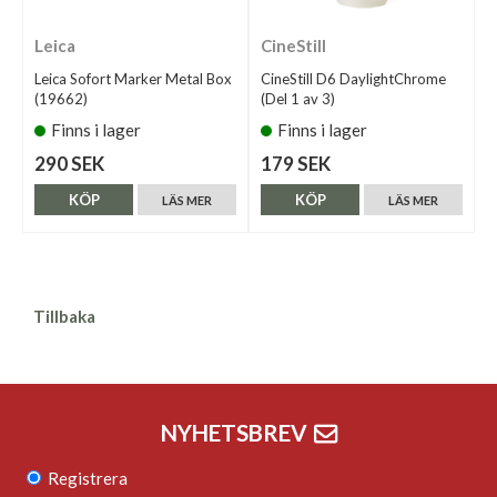
Leica
CineStill
Leica Sofort Marker Metal Box
CineStill D6 DaylightChrome
(19662)
(Del 1 av 3)
Finns i lager
Finns i lager
290 SEK
179 SEK
KÖP
KÖP
LÄS MER
LÄS MER
Tillbaka
NYHETSBREV
Registrera