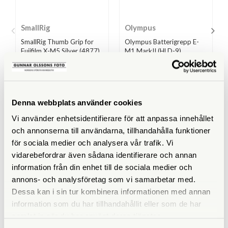
SmallRig
Olympus
SmallRig Thumb Grip for
Olympus Batterigrepp E-
Fujifilm X-M5 Silver (4877)
M1 MarkII (HLD-9)
Finns i lager
Finns i lager
339 SEK
2.990 SEK
Denna webbplats använder cookies
KÖP
KÖP
LÄS MER
LÄS MER
Vi använder enhetsidentifierare för att anpassa innehållet
och annonserna till användarna, tillhandahålla funktioner
för sociala medier och analysera vår trafik. Vi
vidarebefordrar även sådana identifierare och annan
information från din enhet till de sociala medier och
annons- och analysföretag som vi samarbetar med.
ANDRA KÖPTE ÄVEN
Dessa kan i sin tur kombinera informationen med annan
information som du har tillhandahållit eller som de har
samlat in när du har använt deras tjänster.