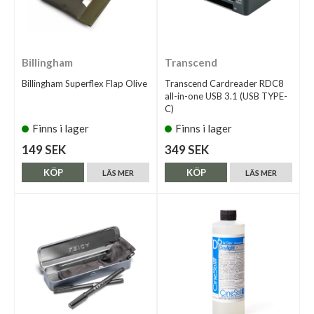
Billingham
Transcend
Billingham Superflex Flap Olive
Transcend Cardreader RDC8
all-in-one USB 3.1 (USB TYPE-
C)
Finns i lager
Finns i lager
149 SEK
349 SEK
KÖP
KÖP
LÄS MER
LÄS MER