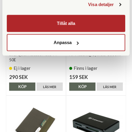
Visa detaljer
Tillåt alla
Anpassa
Sirui
AP
Sirui Quick Release Plate TY-
AP Mesuring Cylinder 1000ml
50E
Ej i lager
Finns i lager
290 SEK
159 SEK
KÖP
KÖP
LÄS MER
LÄS MER