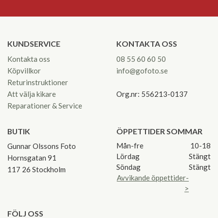
KUNDSERVICE
KONTAKTA OSS
Kontakta oss
08 55 60 60 50
Köpvillkor
info@gofoto.se
Returinstruktioner
Att välja kikare
Org.nr: 556213-0137
Reparationer & Service
BUTIK
ÖPPETTIDER SOMMAR
Mån-fre
10-18
Gunnar Olssons Foto
Lördag
Stängt
Hornsgatan 91
Söndag
Stängt
117 26 Stockholm
Avvikande öppettider-
>
FÖLJ OSS