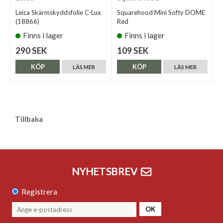
Leica Skärmskyddsfolie C-Lux
Squarehood Mini Softy DOME
(18866)
Red
Finns i lager
Finns i lager
290 SEK
109 SEK
KÖP
KÖP
LÄS MER
LÄS MER
Tillbaka
NYHETSBREV
Registrera
OK