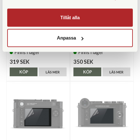
Tillåt alla
SmallRig
Leica
SmallRig Thumb Grip for
Leica Premium Hybrid Glass
Anpassa
Fujifilm X100VI / X100V Black
Skärmskydd Size 4 (M11)
(4559)
(19625)
Finns i lager
Finns i lager
319 SEK
350 SEK
KÖP
KÖP
LÄS MER
LÄS MER