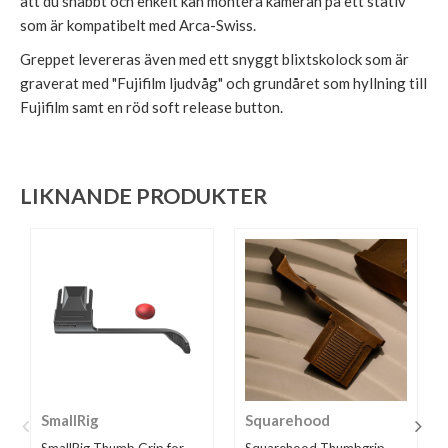
att du snabbt och enkelt kan montera kameran på ett stativ
som är kompatibelt med Arca-Swiss.
Greppet levereras även med ett snyggt blixtskolock som är
graverat med "Fujifilm ljudvåg" och grundåret som hyllning till
Fujifilm samt en röd soft release button.
LIKNANDE PRODUKTER
SmallRig
Squarehood