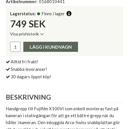
Artikelnummer:
0168010441
Lagerstatus:
Finns i lager
749
SEK
Visa prishistorik
Lägsta pris de senaste 30 dagarna:
Pris:
LÄGG I KUNDVAGN
Alltid fri frakt!
Snabba leveranser!
30 dagars öppet köp!
BESKRIVNING
Handgrepp till Fujifilm X100VI som enkelt monteras fast på
kameran i stativgängan för att ge ett bättre grepp när du
håller i kameran. Den inbyggda Arca-Swiss snabbplattan gör