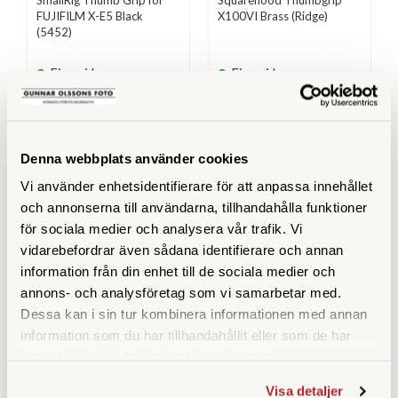
SmallRig Thumb Grip for
Squarehood Thumbgrip
FUJIFILM X-E5 Black
X100VI Brass (Ridge)
(5452)
Finns i lager
Finns i lager
319 SEK
480 SEK
KÖP
KÖP
LÄS MER
LÄS MER
Denna webbplats använder cookies
Vi använder enhetsidentifierare för att anpassa innehållet
och annonserna till användarna, tillhandahålla funktioner
för sociala medier och analysera vår trafik. Vi
ANDRA KÖPTE ÄVEN
vidarebefordrar även sådana identifierare och annan
information från din enhet till de sociala medier och
annons- och analysföretag som vi samarbetar med.
Dessa kan i sin tur kombinera informationen med annan
information som du har tillhandahållit eller som de har
samlat in när du har använt deras tjänster.
Visa detaljer