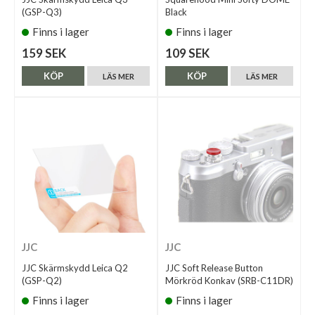
(GSP-Q3)
Black
Finns i lager
Finns i lager
159 SEK
109 SEK
KÖP
KÖP
LÄS MER
LÄS MER
JJC
JJC
JJC Skärmskydd Leica Q2
JJC Soft Release Button
(GSP-Q2)
Mörkröd Konkav (SRB-C11DR)
Finns i lager
Finns i lager