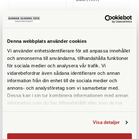
Finns i lager
Finns i lager
339 SEK
319 SEK
KÖP
KÖP
LÄS MER
LÄS MER
Denna webbplats använder cookies
Vi använder enhetsidentifierare för att anpassa innehållet
och annonserna till användarna, tillhandahålla funktioner
för sociala medier och analysera vår trafik. Vi
ANDRA KÖPTE ÄVEN
vidarebefordrar även sådana identifierare och annan
information från din enhet till de sociala medier och
annons- och analysföretag som vi samarbetar med.
Dessa kan i sin tur kombinera informationen med annan
information som du har tillhandahållit eller som de har
samlat in när du har använt deras tjänster.
Visa detaljer