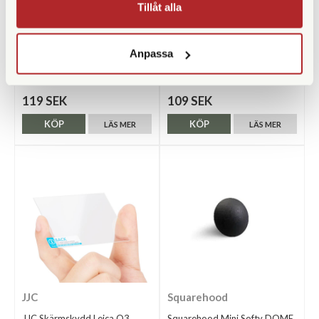
Tillåt alla
Squarehood
Squarehood
Squarehood Mini Softy
Squarehood Mini Softy DOME
Anpassa
Hammered Copper
Silver
Finns i lager
Finns i lager
119 SEK
109 SEK
KÖP
KÖP
LÄS MER
LÄS MER
JJC
Squarehood
JJC Skärmskydd Leica Q3
Squarehood Mini Softy DOME