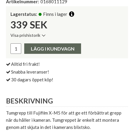
Artikelnummer:
0168011129
Lagerstatus:
Finns i lager
339
SEK
Visa prishistorik
Lägsta pris de senaste 30 dagarna:
Pris:
LÄGG I KUNDVAGN
Alltid fri frakt!
Snabba leveranser!
30 dagars öppet köp!
BESKRIVNING
Tumgrepp till Fujifilm X-M5 för att ge ett förbättrat grepp
när du håller i kameran. Tumgreppet är enkelt att montera
genom att skjuta in det i kamerans blixtsko.