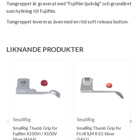
Tumgreppet är graverat med "Fujifilm ljudvåg" och grundåret
som hyllning till Fujifilm.
Tumgreppet levereras även med en röd soft release button.
LIKNANDE PRODUKTER
SmallRig
SmallRig
SmallRig Thumb Grip for
SmallRig Thumb Grip for
Fujifilm X100VI / X100V
FUJIFILM X-E5 Silver
Silver (4566)
(5451)