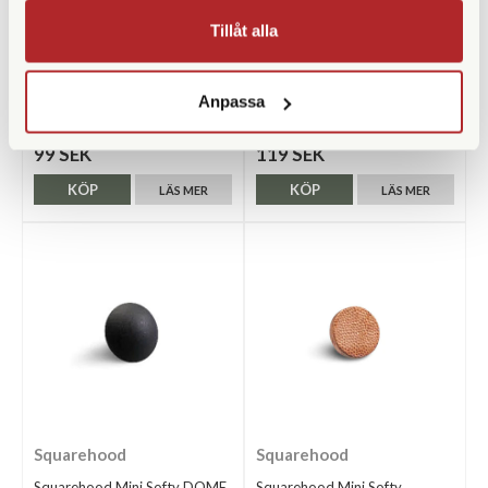
Tillåt alla
SmallRig
Squarehood
SmallRig Gängadapter
Squarehood Mini Softy
hane/hane 1/4" (828)
Hammered Brass
Anpassa
Finns i lager
Finns i lager
99 SEK
119 SEK
KÖP
KÖP
LÄS MER
LÄS MER
Squarehood
Squarehood
Squarehood Mini Softy DOME
Squarehood Mini Softy