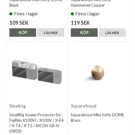
Black
Hammered Copper
Finns i lager
Finns i lager
109 SEK
119 SEK
KÖP
KÖP
LÄS MER
LÄS MER
Smallrig
Squarehood
SmallRig Screen Protector for
Squarehood Mini Softy DOME
Fujifilm X100VI / X100V / X-E4
Brass
/ X-T4 / X-T5 / RICOH GR IV
(5803)