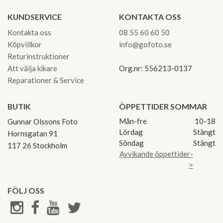
KUNDSERVICE
KONTAKTA OSS
Kontakta oss
08 55 60 60 50
Köpvillkor
info@gofoto.se
Returinstruktioner
Att välja kikare
Org.nr: 556213-0137
Reparationer & Service
BUTIK
ÖPPETTIDER SOMMAR
Mån-fre
10-18
Gunnar Olssons Foto
Lördag
Stängt
Hornsgatan 91
Söndag
Stängt
117 26 Stockholm
Avvikande öppettider-
>
FÖLJ OSS