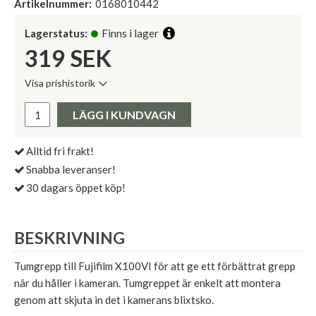
Artikelnummer:
0168010442
Lagerstatus:
Finns i lager
319
SEK
Visa prishistorik
Lägsta pris de senaste 30 dagarna:
Pris:
LÄGG I KUNDVAGN
Alltid fri frakt!
Snabba leveranser!
30 dagars öppet köp!
BESKRIVNING
Tumgrepp till Fujifilm X100VI för att ge ett förbättrat grepp
när du håller i kameran. Tumgreppet är enkelt att montera
genom att skjuta in det i kamerans blixtsko.