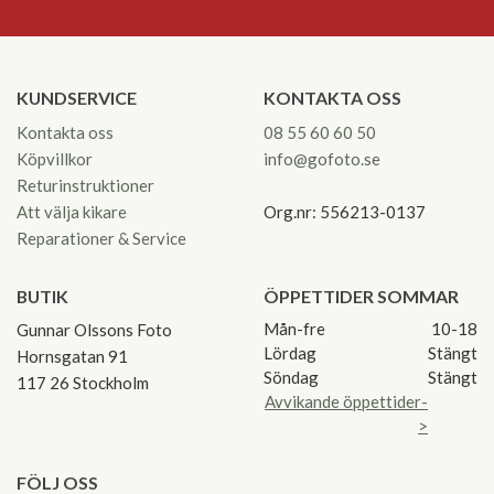
KUNDSERVICE
KONTAKTA OSS
Kontakta oss
08 55 60 60 50
Köpvillkor
info@gofoto.se
Returinstruktioner
Att välja kikare
Org.nr: 556213-0137
Reparationer & Service
BUTIK
ÖPPETTIDER SOMMAR
Mån-fre
10-18
Gunnar Olssons Foto
Lördag
Stängt
Hornsgatan 91
Söndag
Stängt
117 26 Stockholm
Avvikande öppettider-
>
FÖLJ OSS