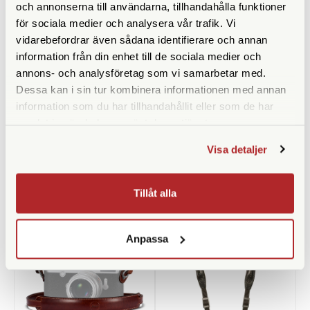
och annonserna till användarna, tillhandahålla funktioner
för sociala medier och analysera vår trafik. Vi
vidarebefordrar även sådana identifierare och annan
information från din enhet till de sociala medier och
annons- och analysföretag som vi samarbetar med.
Leica
Squarehood
Dessa kan i sin tur kombinera informationen med annan
information som du har tillhandahållit eller som de har
Leica Rope Strap - White Black
Squarehood Mini Softy DOME
126cm (19644)
Brass
samlat in när du har använt deras tjänster.
Finns i lager
Finns i lager
Visa detaljer
890 SEK
109 SEK
KÖP
KÖP
LÄS MER
LÄS MER
Tillåt alla
Anpassa