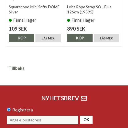
Squarehood Mini Softy DOME
Leica Rope Strap SO - Blue
Silver
126cm (19595)
Finns i lager
Finns i lager
109 SEK
890 SEK
KÖP
KÖP
LÄS MER
LÄS MER
Tillbaka
NYHETSBREV
Registrera
OK