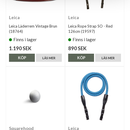
Leica
Leica
Leica Läderrem Vintage Brun
Leica Rope Strap SO - Red
(18764)
126cm (19597)
Finns i lager
Finns i lager
1.190 SEK
890 SEK
KÖP
KÖP
LÄS MER
LÄS MER
Squarehood
Leica