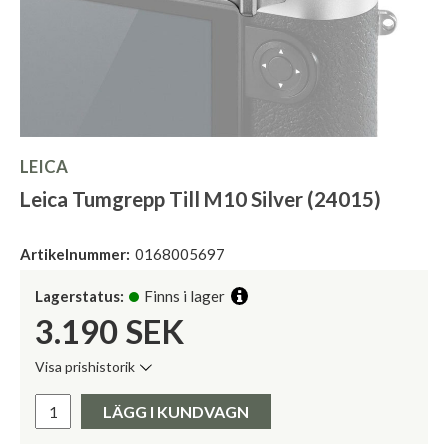
LEICA
Leica Tumgrepp Till M10 Silver (24015)
Artikelnummer:
0168005697
Lagerstatus:
Finns i lager
3.190
SEK
Visa prishistorik
Lägsta pris de senaste 30 dagarna:
Pris:
LÄGG I KUNDVAGN