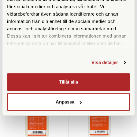
för sociala medier och analysera vår trafik. Vi
vidarebefordrar även sådana identifierare och annan
information från din enhet till de sociala medier och
annons- och analysföretag som vi samarbetar med.
Dessa kan i sin tur kombinera informationen med annan
Kemiförvaring 1000ml
Small B/W Thermometer
information som du har tillhandahållit eller som de har
Without Mercury
samlat in när du har använt deras tjänster.
Finns i lager
Finns i lager
Visa detaljer
49 SEK
69 SEK
KÖP
KÖP
LÄS MER
LÄS MER
Tillåt alla
Anpassa