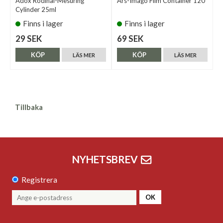
Adox Rodinal-Mesuring
Ars-Imago Film Container 120
Cylinder 25ml
Finns i lager
Finns i lager
29 SEK
69 SEK
KÖP
KÖP
LÄS MER
LÄS MER
Tillbaka
NYHETSBREV
Registrera
OK