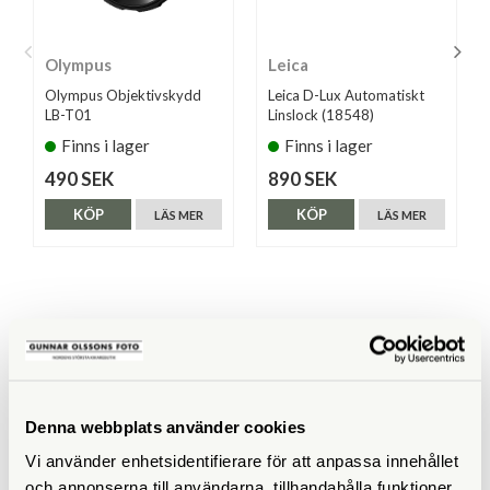
Olympus
Leica
Olympus Objektivskydd
Leica D-Lux Automatiskt
LB-T01
Linslock (18548)
Finns i lager
Finns i lager
490 SEK
890 SEK
KÖP
KÖP
LÄS MER
LÄS MER
ANDRA KÖPTE ÄVEN
Denna webbplats använder cookies
Vi använder enhetsidentifierare för att anpassa innehållet
och annonserna till användarna, tillhandahålla funktioner