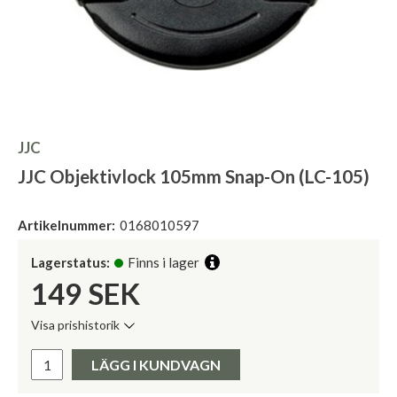
JJC
JJC Objektivlock 105mm Snap-On (LC-105)
Artikelnummer:
0168010597
Lagerstatus:
Finns i lager
149
SEK
Visa prishistorik
Lägsta pris de senaste 30 dagarna:
Pris:
LÄGG I KUNDVAGN