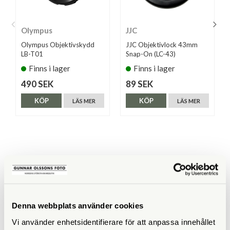
Olympus
JJC
Olympus Objektivskydd
JJC Objektivlock 43mm
LB-T01
Snap-On (LC-43)
Finns i lager
Finns i lager
490 SEK
89 SEK
KÖP
KÖP
LÄS MER
LÄS MER
ANDRA KÖPTE ÄVEN
Denna webbplats använder cookies
Vi använder enhetsidentifierare för att anpassa innehållet