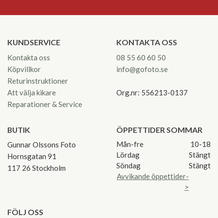
KUNDSERVICE
KONTAKTA OSS
Kontakta oss
08 55 60 60 50
Köpvillkor
info@gofoto.se
Returinstruktioner
Att välja kikare
Org.nr: 556213-0137
Reparationer & Service
BUTIK
ÖPPETTIDER SOMMAR
Mån-fre
10-18
Gunnar Olssons Foto
Lördag
Stängt
Hornsgatan 91
Söndag
Stängt
117 26 Stockholm
Avvikande öppettider-
>
FÖLJ OSS