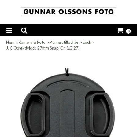
0
Hem
>
Kamera & Foto
>
Kameratillbehör
>
Lock
>
JJC Objektivlock 27mm Snap-On (LC-27)