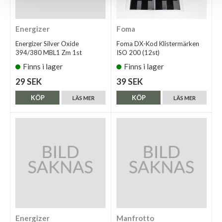
Energizer
Foma
Energizer Silver Oxide
Foma DX-Kod Klistermärken
394/380 MBL1 Zm 1st
ISO 200 (12st)
Finns i lager
Finns i lager
29 SEK
39 SEK
KÖP
KÖP
LÄS MER
LÄS MER
Energizer
Manfrotto