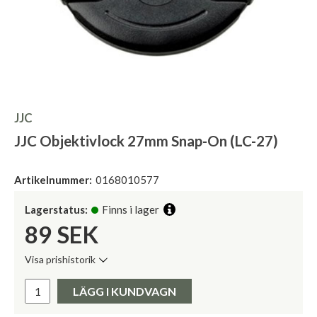
JJC
JJC Objektivlock 27mm Snap-On (LC-27)
Artikelnummer:
0168010577
Lagerstatus:
Finns i lager
89
SEK
Visa prishistorik
Lägsta pris de senaste 30 dagarna:
Pris:
LÄGG I KUNDVAGN