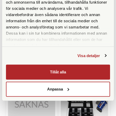
och annonserna till användarna, tillhandahålla funktioner
för sociala medier och analysera vår trafik. Vi
vidarebefordrar även sådana identifierare och annan
information från din enhet till de sociala medier och
annons- och analysföretag som vi samarbetar med.
Adox
Foma
Dessa kan i sin tur kombinera informationen med annan
information som du har tillhandahållit eller som de har
Adox Rodinal-Mesuring
Foma DX-Kod Klistermärken
Cylinder 25ml
ISO 400 (12st)
samlat in när du har använt deras tjänster.
Finns i lager
Finns i lager
Visa detaljer
29 SEK
39 SEK
KÖP
KÖP
LÄS MER
LÄS MER
Tillåt alla
Anpassa