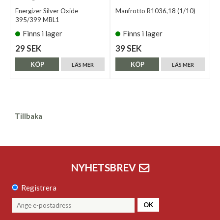
Energizer Silver Oxide
Manfrotto R1036,18 (1/10)
395/399 MBL1
Finns i lager
Finns i lager
29 SEK
39 SEK
KÖP
KÖP
LÄS MER
LÄS MER
Tillbaka
NYHETSBREV
Registrera
OK