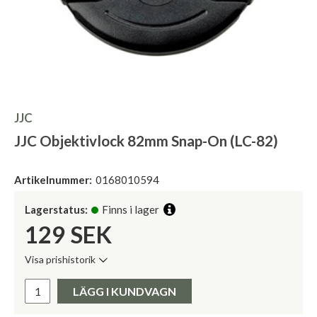
JJC
JJC Objektivlock 82mm Snap-On (LC-82)
Artikelnummer:
0168010594
Lagerstatus:
Finns i lager
129
SEK
Visa prishistorik
Lägsta pris de senaste 30 dagarna:
Pris:
LÄGG I KUNDVAGN