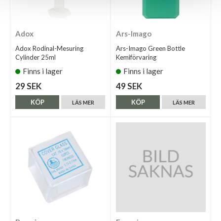
Adox
Ars-Imago
Adox Rodinal-Mesuring
Ars-Imago Green Bottle
Cylinder 25ml
Kemiförvaring
Finns i lager
Finns i lager
29 SEK
49 SEK
KÖP
KÖP
LÄS MER
LÄS MER