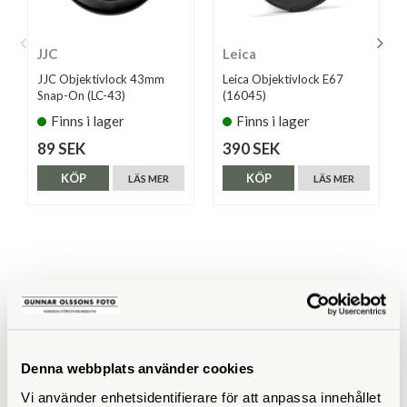
JJC
Leica
JJC Objektivlock 43mm
Leica Objektivlock E67
Snap-On (LC-43)
(16045)
Finns i lager
Finns i lager
89 SEK
390 SEK
KÖP
KÖP
LÄS MER
LÄS MER
ANDRA KÖPTE ÄVEN
Denna webbplats använder cookies
Vi använder enhetsidentifierare för att anpassa innehållet