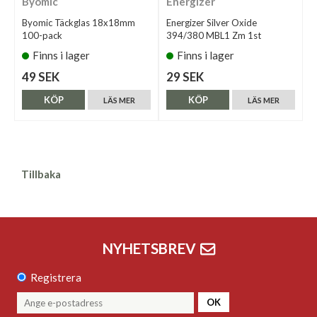
Byomic
Energizer
Byomic Täckglas 18x18mm
Energizer Silver Oxide
100-pack
394/380 MBL1 Zm 1st
Finns i lager
Finns i lager
49 SEK
29 SEK
KÖP
KÖP
LÄS MER
LÄS MER
Tillbaka
NYHETSBREV
Registrera
OK