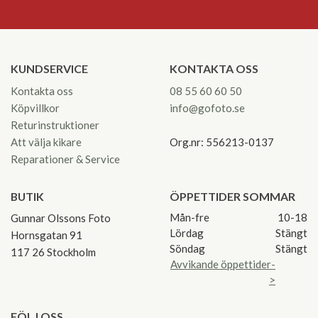
KUNDSERVICE
KONTAKTA OSS
Kontakta oss
08 55 60 60 50
Köpvillkor
info@gofoto.se
Returinstruktioner
Att välja kikare
Org.nr: 556213-0137
Reparationer & Service
BUTIK
ÖPPETTIDER SOMMAR
Mån-fre
10-18
Gunnar Olssons Foto
Lördag
Stängt
Hornsgatan 91
Söndag
Stängt
117 26 Stockholm
Avvikande öppettider-
>
FÖLJ OSS