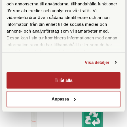
och annonserna till användarna, tillhandahålla funktioner
för sociala medier och analysera vår trafik. Vi
vidarebefordrar även sådana identifierare och annan
information från din enhet till de sociala medier och
annons- och analysföretag som vi samarbetar med.
Adox
Dessa kan i sin tur kombinera informationen med annan
Kemiförvaring 1000ml
Adox ADOFIX Plus Fixer 100
information som du har tillhandahållit eller som de har
ml Concentrate
samlat in när du har använt deras tjänster.
Finns i lager
Finns i lager
Visa detaljer
59 SEK
49 SEK
KÖP
KÖP
LÄS MER
LÄS MER
Tillåt alla
Anpassa