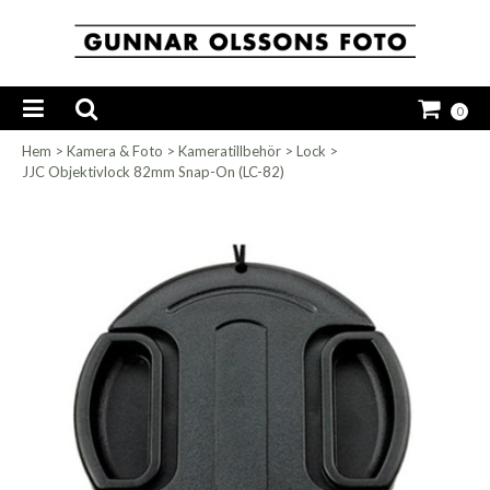
0
Hem
>
Kamera & Foto
>
Kameratillbehör
>
Lock
>
JJC Objektivlock 82mm Snap-On (LC-82)