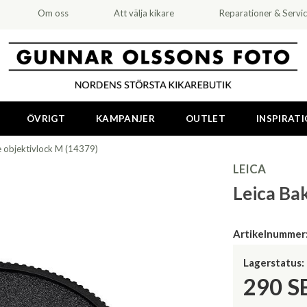
Om oss
Att välja kikare
Reparationer & Servi
ÖVRIGT
KAMPANJER
OUTLET
INSPIRAT
e objektivlock M (14379)
LEICA
Leica Ba
Artikelnummer
Lagerstatus:
290
S