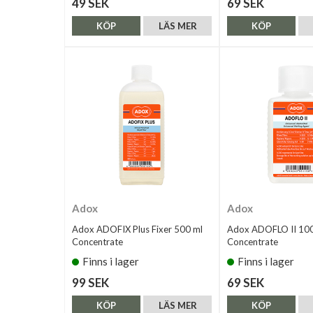
49 SEK
69 SEK
KÖP
LÄS MER
KÖP
Adox
Adox
Adox ADOFIX Plus Fixer 500 ml
Adox ADOFLO II 100
Concentrate
Concentrate
Finns i lager
Finns i lager
99 SEK
69 SEK
KÖP
LÄS MER
KÖP