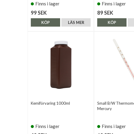
Finns i lager
Finns i lager
99 SEK
89 SEK
KÖP
LÄS MER
KÖP
Kemiförvaring 1000ml
Small B/W Thermome
Mercury
Finns i lager
Finns i lager