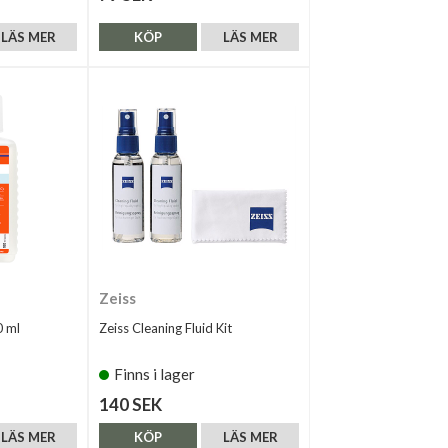
LÄS MER
KÖP
LÄS MER
Zeiss
 ml
Zeiss Cleaning Fluid Kit
Finns i lager
140 SEK
LÄS MER
KÖP
LÄS MER