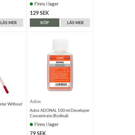
Finns i lager
129 SEK
LÄS MER
KÖP
LÄS MER
Adox
ter Without
Adox ADONAL 100 ml Developer
Concentrate (Rodinal)
Finns i lager
79 SEK