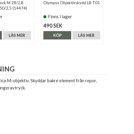
lock M 28/2,8
Olympus Objektivskydd LB-T01
JJC Objekt
 50/2,5 (14474)
On (LC-43)
er
Finns i lager
Finns i 
490 SEK
89 SEK
LÄS MER
KÖP
LÄS MER
KÖP
NING
Leica M-objektiv. Skyddar bakre element från repor,
ingeravtryck.