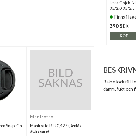
Leica Objektiv
35/2,0 35/2,5
Finns i lag
390 SEK
KÖP
BESKRIV
Bakre lock till 
damm, fukt och f
Manfrotto
0mm Snap-On
Manfrotto R190,427 (Benlås-
åtdragare)