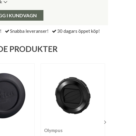
ik
de senaste 30 dagarna:
Pris:
GG I KUNDVAGN
!
Snabba leveranser!
30 dagars öppet köp!
DE PRODUKTER
Olympus
JJC