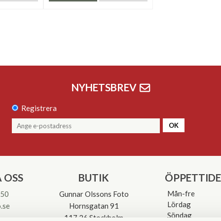
NYHETSBREV
Registrera
OK
 OSS
BUTIK
ÖPPETTID
Mån-fre
 50
Gunnar Olssons Foto
Lördag
.se
Hornsgatan 91
Söndag
117 26 Stockholm