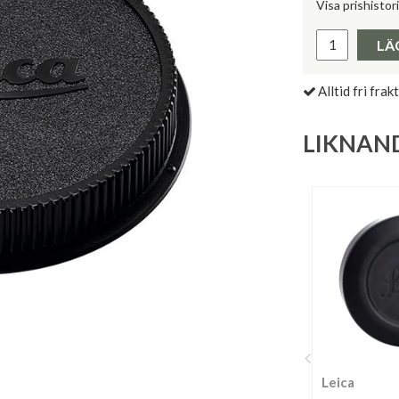
Visa prishistor
Lägsta pris 
LÄ
Alltid fri frakt
LIKNAN
Leica