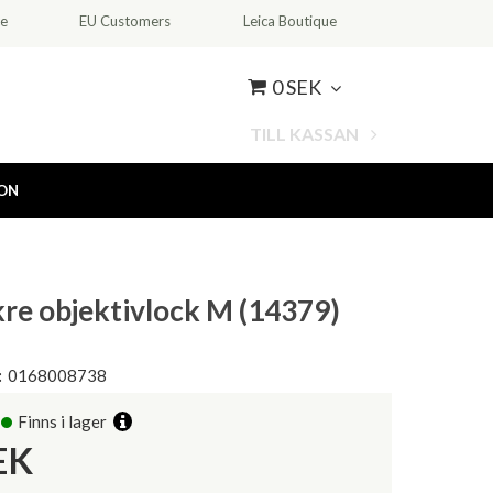
ce
EU Customers
Leica Boutique
0 SEK
TILL KASSAN
ION
kre objektivlock M (14379)
:
0168008738
Finns i lager
EK