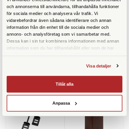
och annonserna till användarna, tillhandahålla funktioner
för sociala medier och analysera vår trafik. Vi
vidarebefordrar även sådana identifierare och annan
information från din enhet till de sociala medier och
annons- och analysföretag som vi samarbetar med.
Zeiss
Leica
Dessa kan i sin tur kombinera informationen med annan
Zeiss Cleaning Fluid Kit
Leica Putsduk
information som du har tillhandahållit eller som de har
Finns i lager
Finns i lager
samlat in när du har använt deras tjänster.
140 SEK
99 SEK
Visa detaljer
KÖP
KÖP
LÄS MER
LÄS MER
Tillåt alla
Anpassa