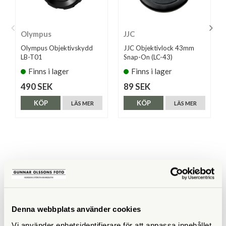
Olympus
JJC
Olympus Objektivskydd
JJC Objektivlock 43mm
LB-T01
Snap-On (LC-43)
Finns i lager
Finns i lager
490 SEK
89 SEK
KÖP
KÖP
LÄS MER
LÄS MER
ANDRA KÖPTE ÄVEN
Denna webbplats använder cookies
Vi använder enhetsidentifierare för att anpassa innehållet