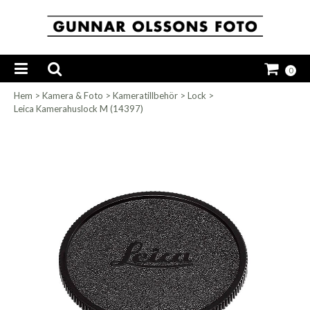
0
Hem
>
Kamera & Foto
>
Kameratillbehör
>
Lock
>
Leica Kamerahuslock M (14397)