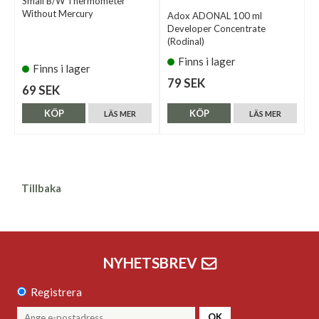
Small B/W Thermometer
Without Mercury
Adox ADONAL 100 ml
Developer Concentrate
(Rodinal)
Finns i lager
Finns i lager
79 SEK
69 SEK
KÖP
KÖP
LÄS MER
LÄS MER
Tillbaka
NYHETSBREV
Registrera
OK