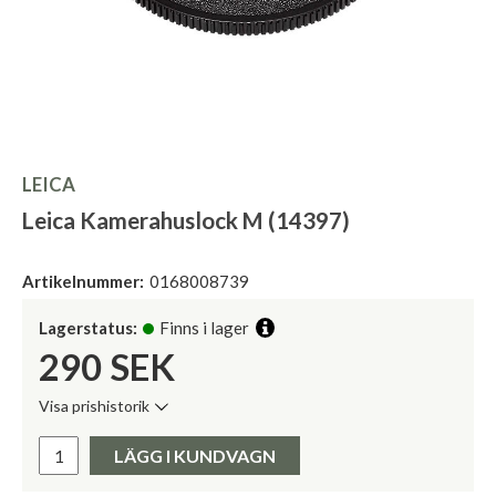
LEICA
Leica Kamerahuslock M (14397)
Artikelnummer:
0168008739
Lagerstatus:
Finns i lager
290
SEK
Visa prishistorik
Lägsta pris de senaste 30 dagarna:
Pris:
LÄGG I KUNDVAGN