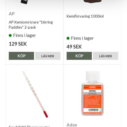
AP
Kemiförvaring 1000ml
AP Kemiomrörare "Stirring
Paddles" 2-pack
Finns i lager
Finns i lager
129 SEK
49 SEK
KÖP
KÖP
LÄS MER
LÄS MER
Adox