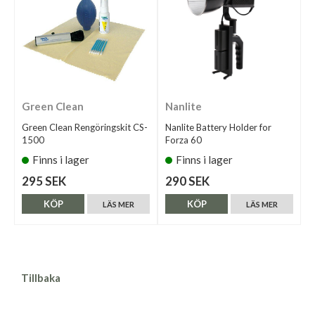
Green Clean
Nanlite
Green Clean Rengöringskit CS-
Nanlite Battery Holder for
1500
Forza 60
Finns i lager
Finns i lager
295 SEK
290 SEK
KÖP
KÖP
LÄS MER
LÄS MER
Tillbaka