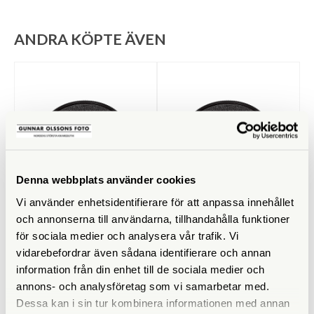
ANDRA KÖPTE ÄVEN
Denna webbplats använder cookies
Vi använder enhetsidentifierare för att anpassa innehållet
Leica
Leica
och annonserna till användarna, tillhandahålla funktioner
Leica Kamerahuslock L-Mount
Leica Kamerahuslock M
för sociala medier och analysera vår trafik. Vi
(16060)
(14397)
vidarebefordrar även sådana identifierare och annan
Finns i lager
Finns i lager
information från din enhet till de sociala medier och
390 SEK
290 SEK
annons- och analysföretag som vi samarbetar med.
Dessa kan i sin tur kombinera informationen med annan
KÖP
KÖP
LÄS MER
LÄS MER