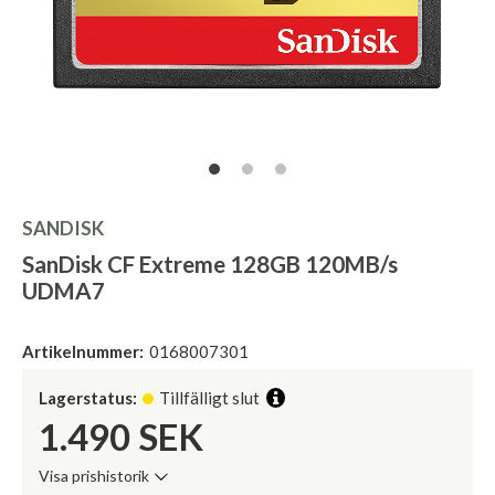
SANDISK
SanDisk CF Extreme 128GB 120MB/s
UDMA7
Artikelnummer:
0168007301
Lagerstatus:
Tillfälligt slut
1.490
SEK
Visa prishistorik
Lägsta pris de senaste 30 dagarna: