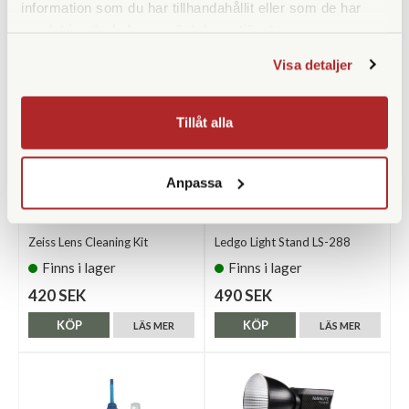
information som du har tillhandahållit eller som de har
samlat in när du har använt deras tjänster.
Visa detaljer
Tillåt alla
Anpassa
Zeiss
Ledgo
Zeiss Lens Cleaning Kit
Ledgo Light Stand LS-288
Finns i lager
Finns i lager
420 SEK
490 SEK
KÖP
KÖP
LÄS MER
LÄS MER