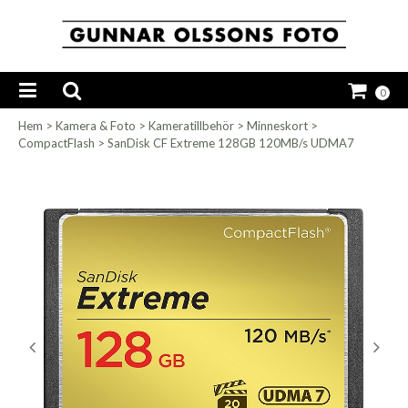
0
Hem
>
Kamera & Foto
>
Kameratillbehör
>
Minneskort
>
CompactFlash
>
SanDisk CF Extreme 128GB 120MB/s UDMA7