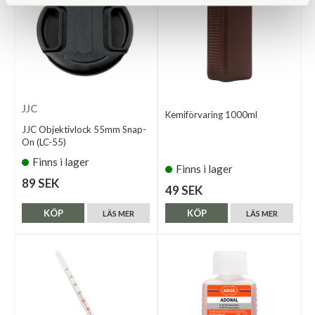
JJC
Kemiförvaring 1000ml
JJC Objektivlock 55mm Snap-
On (LC-55)
Finns i lager
Finns i lager
89 SEK
49 SEK
KÖP
KÖP
LÄS MER
LÄS MER