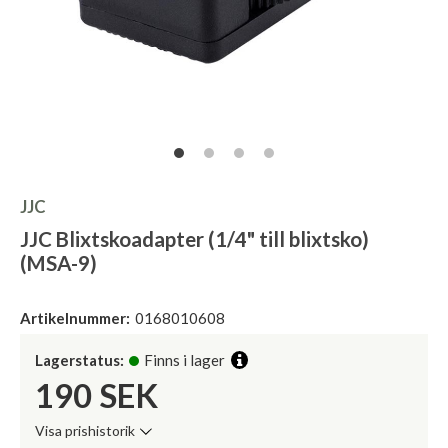
JJC
JJC Blixtskoadapter (1/4" till blixtsko)
(MSA-9)
Artikelnummer:
0168010608
Lagerstatus:
Finns i lager
190
SEK
Visa prishistorik
Lägsta pris de senaste 30 dagarna: