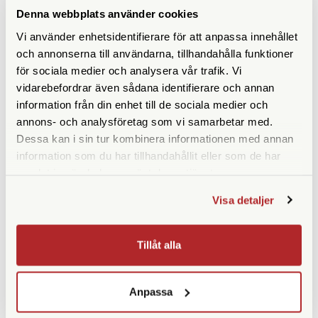
Denna webbplats använder cookies
Vi använder enhetsidentifierare för att anpassa innehållet
och annonserna till användarna, tillhandahålla funktioner
för sociala medier och analysera vår trafik. Vi
vidarebefordrar även sådana identifierare och annan
information från din enhet till de sociala medier och
annons- och analysföretag som vi samarbetar med.
Dessa kan i sin tur kombinera informationen med annan
information som du har tillhandahållit eller som de har
JJC
Adox
samlat in när du har använt deras tjänster.
JJC Objektivlock 67mm Snap-
Adox Stainless Steel Print
On (LC-67)
Tongs (1 Piece)
Visa detaljer
Finns i lager
Finns i lager
89 SEK
79 SEK
Tillåt alla
KÖP
KÖP
LÄS MER
LÄS MER
Anpassa