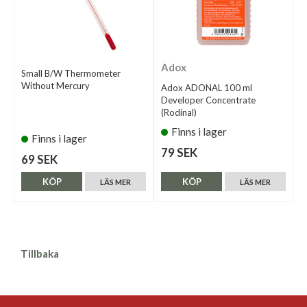
Adox
Small B/W Thermometer
Without Mercury
Adox ADONAL 100 ml
Developer Concentrate
(Rodinal)
Finns i lager
Finns i lager
79 SEK
69 SEK
KÖP
KÖP
LÄS MER
LÄS MER
Tillbaka