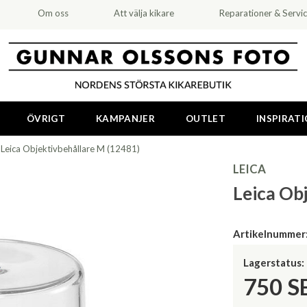
Om oss
Att välja kikare
Reparationer & Servi
ÖVRIGT
KAMPANJER
OUTLET
INSPIRAT
>
Leica Objektivbehållare M (12481)
LEICA
Leica Ob
Artikelnummer
Lagerstatus:
750
S