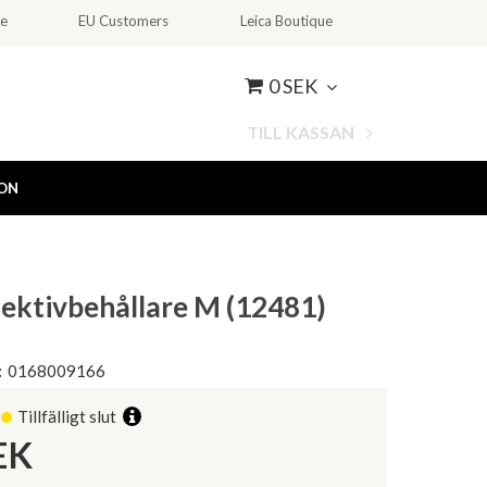
ce
EU Customers
Leica Boutique
0 SEK
TILL KASSAN
ION
jektivbehållare M (12481)
:
0168009166
Tillfälligt slut
EK