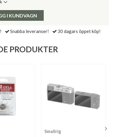
ik
de senaste 30 dagarna:
Pris:
GG I KUNDVAGN
!
Snabba leveranser!
30 dagars öppet köp!
DE PRODUKTER
Smallrig
Kaiser