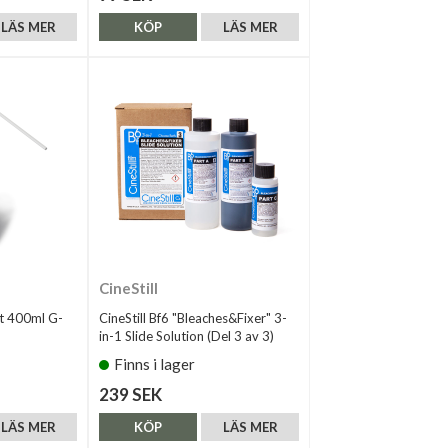
LÄS MER
KÖP
LÄS MER
CineStill
ft 400ml G-
CineStill Bf6 "Bleaches&Fixer" 3-
in-1 Slide Solution (Del 3 av 3)
Finns i lager
239 SEK
LÄS MER
KÖP
LÄS MER