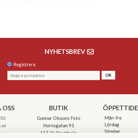
NYHETSBREV
Registrera
OK
 OSS
BUTIK
ÖPPETTID
Mån-fre
 50
Gunnar Olssons Foto
Lördag
.se
Hornsgatan 91
Söndag
117 26 Stockholm