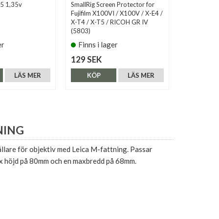
25 1,35v
SmallRig Screen Protector for
Kaiser Dias
Fujifilm X100VI / X100V / X-E4 /
X-T4 / X-T5 / RICOH GR IV
(5803)
er
Finns i lager
Finns i 
129 SEK
590 SEK
LÄS MER
KÖP
LÄS MER
KÖP
NING
llare för objektiv med Leica M-fattning. Passar
x höjd på 80mm och en maxbredd på 68mm.