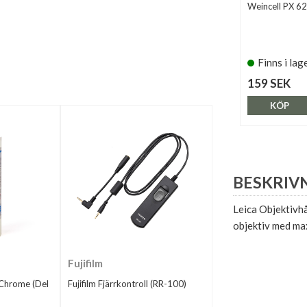
Weincell PX 6
Finns i lag
159 SEK
KÖP
BESKRIV
Leica Objektivhå
objektiv med ma
Fujifilm
tChrome (Del
Fujifilm Fjärrkontroll (RR-100)