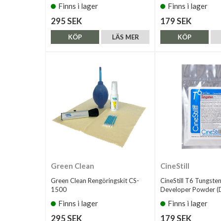
Finns i lager
Finns i lager
295 SEK
179 SEK
KÖP
LÄS MER
KÖP
Green Clean
CineStill
Green Clean Rengöringskit CS-
CineStill T6 Tungst
1500
Developer Powder (D
Finns i lager
Finns i lager
295 SEK
179 SEK