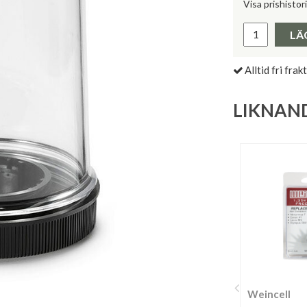
Visa prishistor
Lägsta pris 
LÄ
Alltid fri frakt
LIKNAN
Weincell