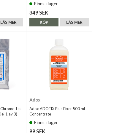
Finns i lager
349 SEK
LÄS MER
KÖP
LÄS MER
Adox
enChrome 1st
Adox ADOFIX Plus Fixer 500 ml
el 1 av 3)
Concentrate
Finns i lager
99 SEK