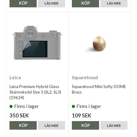
KÖP
KÖP
LÄS MER
LÄS MER
Leica
Squarehood
Leica Premium Hybrid Glass
Squarehood Mini Softy DOME
Skärmskydd Size 3 (SL2, SL3)
Brass
(19624)
Finns i lager
Finns i lager
350 SEK
109 SEK
KÖP
KÖP
LÄS MER
LÄS MER