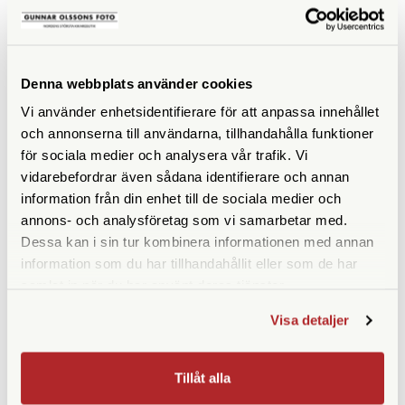
ANDRA KÖPTE ÄVEN
Denna webbplats använder cookies
Vi använder enhetsidentifierare för att anpassa innehållet
och annonserna till användarna, tillhandahålla funktioner
för sociala medier och analysera vår trafik. Vi
vidarebefordrar även sådana identifierare och annan
information från din enhet till de sociala medier och
annons- och analysföretag som vi samarbetar med.
Dessa kan i sin tur kombinera informationen med annan
information som du har tillhandahållit eller som de har
samlat in när du har använt deras tjänster.
Leica
Squarehood
Visa detaljer
Leica Premium Hybrid Glass
Squarehood Mini Softy
Skärmskydd Size 4 (M11)
Hammered Copper
(19625)
Tillåt alla
Finns i lager
Finns i lager