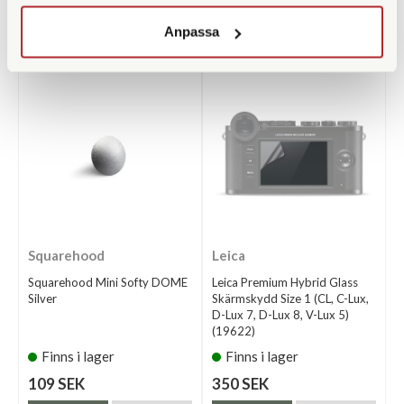
350 SEK
119 SEK
Anpassa
KÖP
KÖP
LÄS MER
LÄS MER
Squarehood
Leica
Squarehood Mini Softy DOME
Leica Premium Hybrid Glass
Silver
Skärmskydd Size 1 (CL, C-Lux,
D-Lux 7, D-Lux 8, V-Lux 5)
(19622)
Finns i lager
Finns i lager
109 SEK
350 SEK