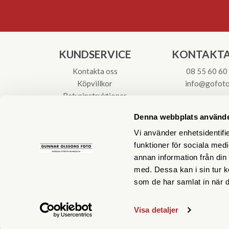
KUNDSERVICE
KONTAKTA
Kontakta oss
08 55 60 60
Köpvillkor
info@gofoto
Returinstruktioner
Att välja kikare
Org.nr: 55621
Denna webbplats använde
Reparationer & Service
Vi använder enhetsidentifie
funktioner för sociala medi
annan information från din
med. Dessa kan i sin tur k
som de har samlat in när d
Visa detaljer