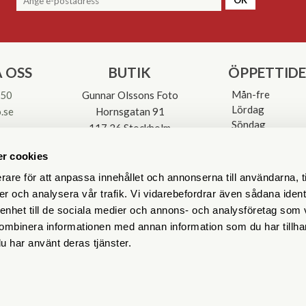
 OSS
BUTIK
ÖPPETTID
Mån-fre
 50
Gunnar Olssons Foto
Lördag
.se
Hornsgatan 91
Söndag
117 26 Stockholm
Avvikande öpp
3-0137
r cookies
rare för att anpassa innehållet och annonserna till användarna, t
er och analysera vår trafik. Vi vidarebefordrar även sådana ident
 enhet till de sociala medier och annons- och analysföretag som
ombinera informationen med annan information som du har tillhand
u har använt deras tjänster.