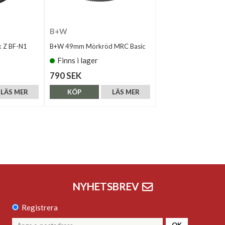
B+W
k Z BF-N1
B+W 49mm Mörkröd MRC Basic
Finns i lager
790 SEK
LÄS MER
KÖP
LÄS MER
NYHETSBREV
Registrera
OK