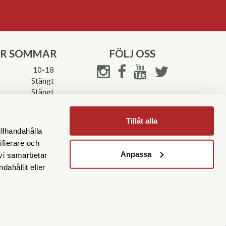
ER SOMMAR
FÖLJ OSS
10-18
Stängt
Stängt
ettider->
Tillåt alla
illhandahålla
ifierare och
Anpassa
 vi samarbetar
ahållit eller