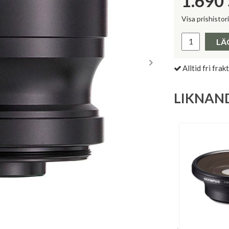
1.690
Visa prishistor
Lägsta pris 
LÄ
Alltid fri frakt
LIKNAN