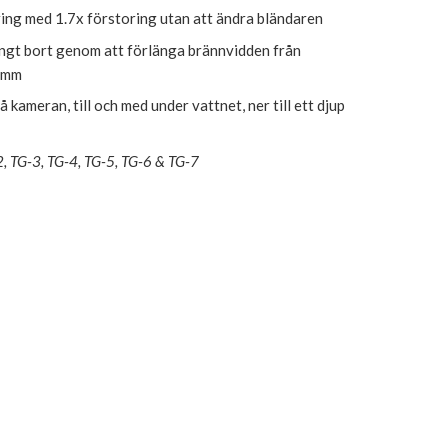
ing med 1.7x förstoring utan att ändra bländaren
ngt bort genom att förlänga brännvidden från
0mm
å kameran, till och med under vattnet, ner till ett djup
2, TG-3, TG-4, TG-5, TG-6 & TG-7