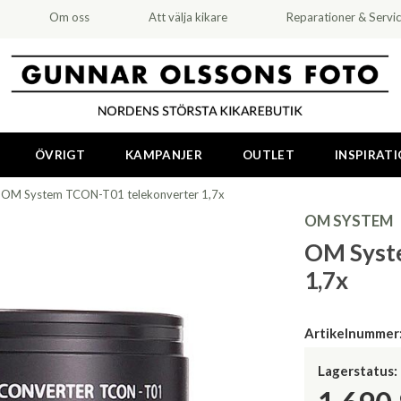
Om oss
Att välja kikare
Reparationer & Servi
ÖVRIGT
KAMPANJER
OUTLET
INSPIRAT
>
OM System TCON-T01 telekonverter 1,7x
OM SYSTEM
OM Syst
1,7x
Artikelnummer
Lagerstatus: