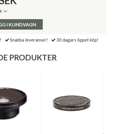
SEK
ik
de senaste 30 dagarna:
Pris:
GG I KUNDVAGN
!
Snabba leveranser!
30 dagars öppet köp!
DE PRODUKTER