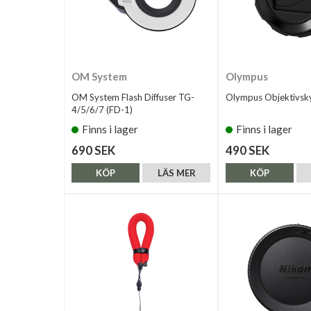
OM System
Olympus
OM System Flash Diffuser TG-
Olympus Objektivsk
4/5/6/7 (FD-1)
Finns i lager
Finns i lager
690 SEK
490 SEK
KÖP
LÄS MER
KÖP