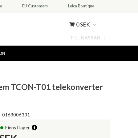
ce
EU Customers
Leica Boutique
0 SEK
TILL KASSAN
ION
em TCON-T01 telekonverter
:
0168006331
Finns i lager