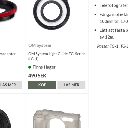
Telefotografer
Fånga motiv lå
100mm till 17
Lätt att fästa p
av 12m.
OM System
Passar TG-1, TG-
eradapter
OM System Light Guide TG-Serien
(LG-1)
Finns i lager
490 SEK
LÄS MER
KÖP
LÄS MER