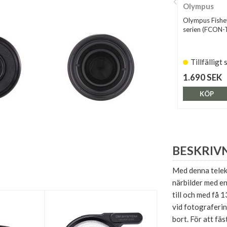
Olympus
Olympus Fishe
serien (FCON-
Tillfälligt 
1.690 SEK
KÖP
BESKRIV
Med denna telek
närbilder med e
till och med få 
vid fotograferin
bort. För att fä