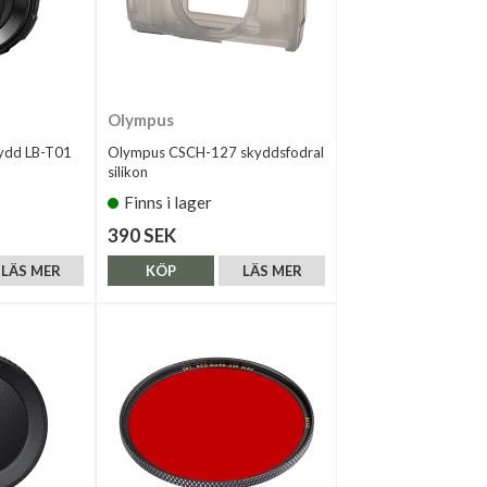
Olympus
ydd LB-T01
Olympus CSCH-127 skyddsfodral
silikon
Finns i lager
390 SEK
LÄS MER
KÖP
LÄS MER