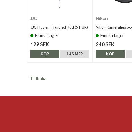
JJC
Nikon
JJC Flytrem Handled Röd (ST-8R)
Nikon Kamerahusloc
Finns i lager
Finns i lager
129 SEK
240 SEK
KÖP
LÄS MER
KÖP
Tillbaka