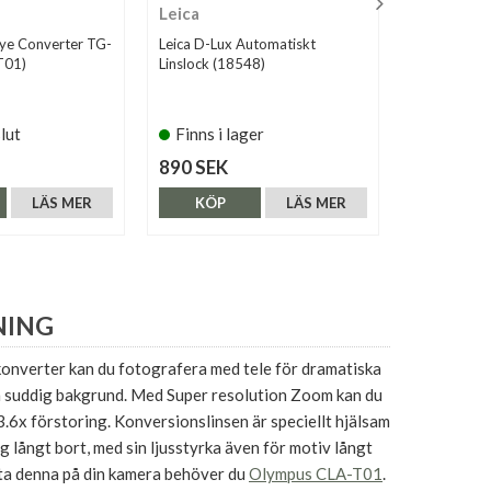
Leica
JJC Gråkort
ye Converter TG-
Leica D-Lux Automatiskt
T01)
Linslock (18548)
slut
Finns i lager
Finns i 
890 SEK
169 SEK
LÄS MER
KÖP
LÄS MER
KÖP
NING
onverter kan du fotografera med tele för dramatiska
n suddig bakgrund. Med Super resolution Zoom kan du
13.6x förstoring. Konversionslinsen är speciellt hjälsam
g långt bort, med sin ljusstyrka även för motiv långt
sta denna på din kamera behöver du
Olympus CLA-T01
.