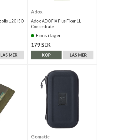
Adox
olis 120 ISO
Adox ADOFIX Plus Fixer 1L
Concentrate
Finns i lager
179 SEK
LÄS MER
KÖP
LÄS MER
Gomatic