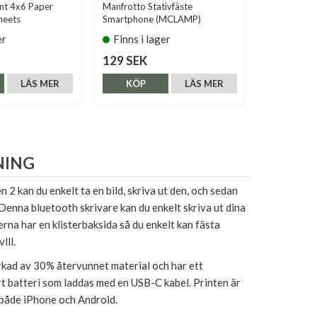
int 4x6 Paper
Manfrotto Stativfäste
Polaroid Hi-
heets
Smartphone (MCLAMP)
Cartridge 2
er
Finns i lager
Finns i 
129 SEK
179 SEK
LÄS MER
KÖP
LÄS MER
KÖP
NING
 2 kan du enkelt ta en bild, skriva ut den, och sedan
. Denna bluetooth skrivare kan du enkelt skriva ut dina
erna har en klisterbaksida så du enkelt kan fästa
lll.
erkad av 30% återvunnet material och har ett
t batteri som laddas med en USB-C kabel. Printen är
både iPhone och Android.