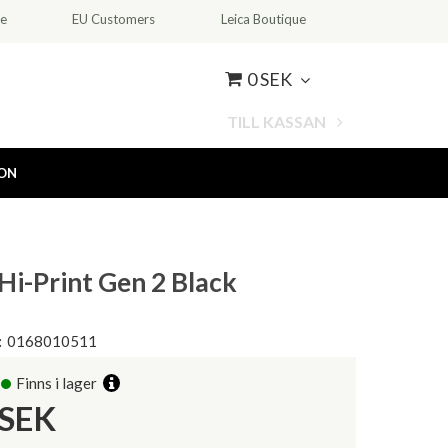
ce
EU Customers
Leica Boutique
0 SEK
TILL KASSAN
ION
Hi-Print Gen 2 Black
:
0168010511
Finns i lager
SEK