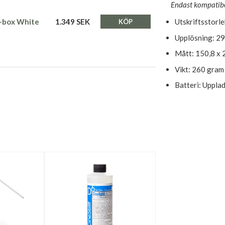
Endast kompatibe
E-box White
1.349 SEK
Utskriftsstorl
KÖP
Upplösning: 29
Mått: 150,8 x 
Vikt: 260 gram
Batteri: Uppla