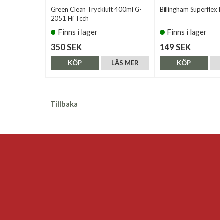
Green Clean Tryckluft 400ml G-
Billingham Superflex 
2051 Hi Tech
Finns i lager
Finns i lager
350 SEK
149 SEK
KÖP
LÄS MER
KÖP
Tillbaka