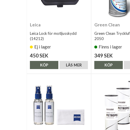
Leica
Green Clean
Leica Lock för motljusskydd
Green Clean Trycklu
(14212)
2050
Ej i lager
Finns i lager
450 SEK
349 SEK
KÖP
LÄS MER
KÖP