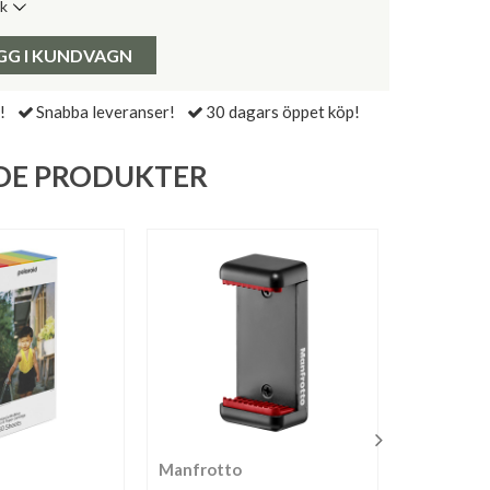
ik
de senaste 30 dagarna:
Pris:
GG I KUNDVAGN
!
Snabba leveranser!
30 dagars öppet köp!
DE PRODUKTER
Manfrotto
Polaroid