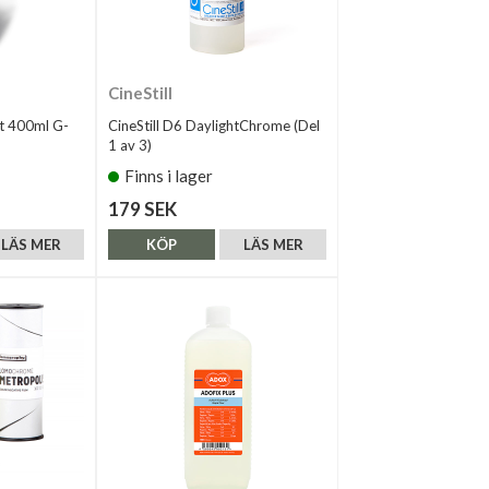
CineStill
ft 400ml G-
CineStill D6 DaylightChrome (Del
1 av 3)
Finns i lager
179 SEK
LÄS MER
KÖP
LÄS MER