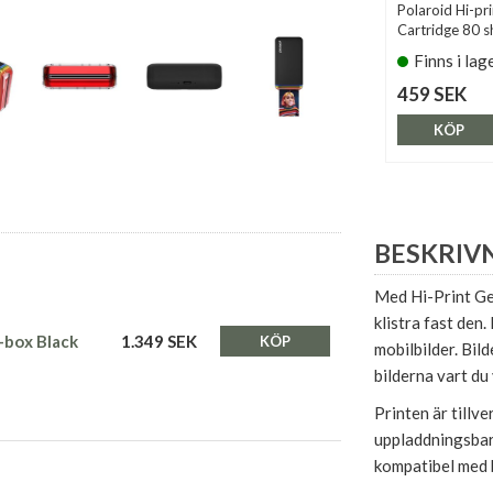
Polaroid Hi-pr
Cartridge 80 s
Finns i lag
459 SEK
KÖP
BESKRIV
Med Hi-Print Gen
klistra fast den
E-box Black
1.349 SEK
KÖP
mobilbilder. Bild
bilderna vart du v
Printen är tillv
uppladdningsbar
kompatibel med 