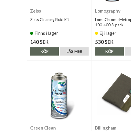
Zeiss
Lomography
Zeiss Cleaning Fluid Kit
LomoChrome Metrop
100-400 3-pack
Finns i lager
Ej i lager
140 SEK
530 SEK
KÖP
LÄS MER
KÖP
Green Clean
Billingham