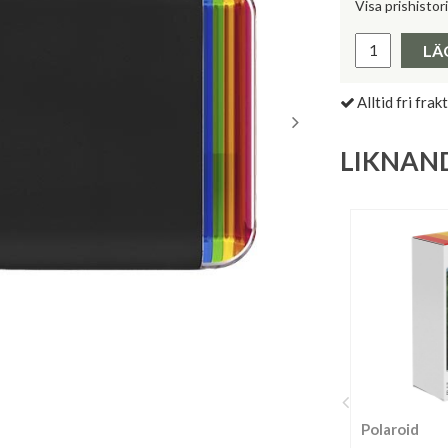
Visa prishistor
Lägsta pris 
LÄ
Alltid fri frakt
LIKNAN
Polaroid