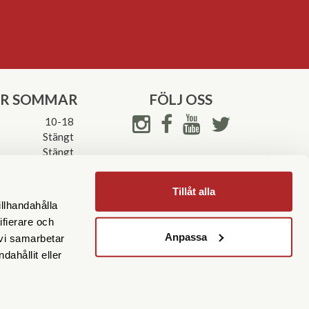
ER SOMMAR
FÖLJ OSS
10-18
Stängt
Stängt
ettider->
Tillåt alla
illhandahålla
ifierare och
Anpassa
 vi samarbetar
ahållit eller