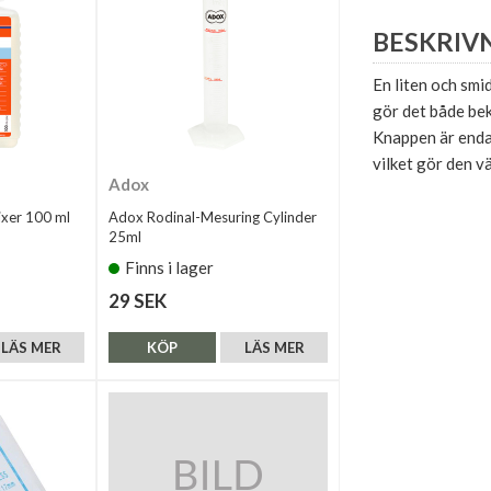
BESKRIV
En liten och smi
gör det både bek
Knappen är enda
vilket gör den vä
Adox
xer 100 ml
Adox Rodinal-Mesuring Cylinder
25ml
Finns i lager
29 SEK
LÄS MER
KÖP
LÄS MER