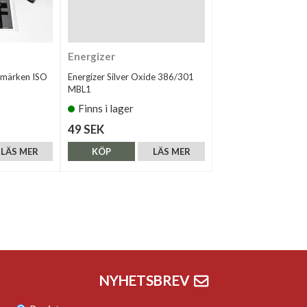
Energizer
rmärken ISO
Energizer Silver Oxide 386/301
MBL1
Finns i lager
49 SEK
LÄS MER
KÖP
LÄS MER
NYHETSBREV