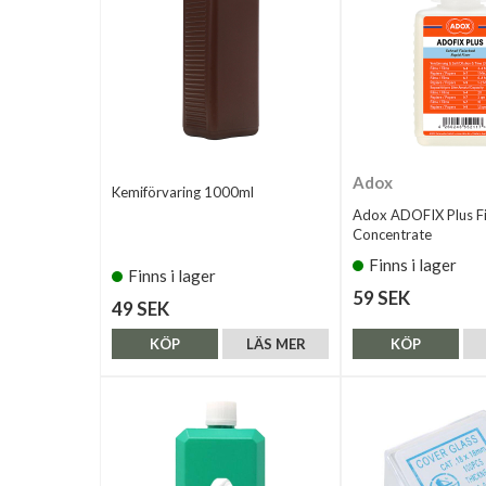
Adox
Kemiförvaring 1000ml
Adox ADOFIX Plus Fi
Concentrate
Finns i lager
Finns i lager
59 SEK
49 SEK
KÖP
LÄS MER
KÖP