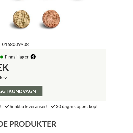
:
0168009938
Finns i lager
EK
ik
de senaste 30 dagarna:
Pris:
GG I KUNDVAGN
!
Snabba leveranser!
30 dagars öppet köp!
DE PRODUKTER