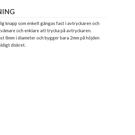
NING
dig knapp som enkelt gängas fast i avtryckaren och
vämare och enklare att trycka på avtryckaren.
st 8mm i diameter och bygger bara 2mm på höjden
ldigt diskret.