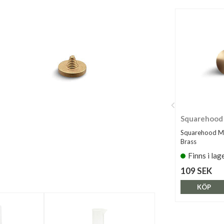
Squarehood
Squarehood M
Brass
Finns i lag
109 SEK
KÖP