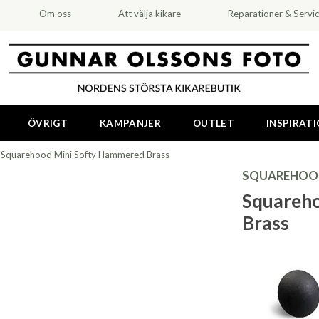
Om oss
Att välja kikare
Reparationer & Servi
ÖVRIGT
KAMPANJER
OUTLET
INSPIRAT
>
Squarehood Mini Softy Hammered Brass
SQUAREHOO
Squareh
Brass