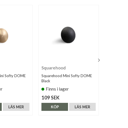
Squarehood
Squareho
ini Softy DOME
Squarehood Mini Softy DOME
Squarehood
Black
Red
er
Finns i lager
Finns i 
109 SEK
109 SEK
LÄS MER
KÖP
LÄS MER
KÖP