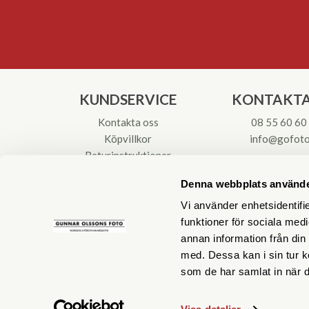
KUNDSERVICE
KONTAKTA
Kontakta oss
08 55 60 60
Köpvillkor
info@gofoto
Returinstruktioner
Att välja kikare
Org.nr: 55621
Denna webbplats använde
Reparationer & Service
Vi använder enhetsidentifie
funktioner för sociala medi
annan information från din
med. Dessa kan i sin tur k
som de har samlat in när d