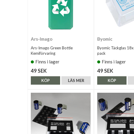
Ars-Imago
Byomic
Ars-Imago Green Bottle
Byomic Täckglas 1
Kemiförvaring
pack
Finns i lager
Finns i lager
49 SEK
49 SEK
KÖP
LÄS MER
KÖP