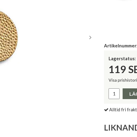
Artikelnummer
Lagerstatus:
119
S
Visa prishistor
Lägsta pris 
LÄ
Alltid fri frakt
LIKNAN