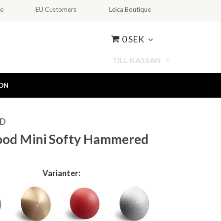
ce
EU Customers
Leica Boutique
0 SEK
TILL KASSAN
ION
D
ood Mini Softy Hammered
Varianter: