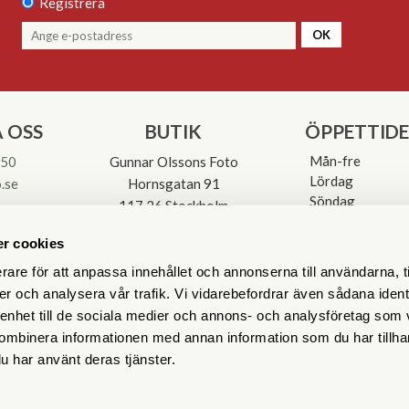
Registrera
OK
 OSS
BUTIK
ÖPPETTID
Mån-fre
 50
Gunnar Olssons Foto
Lördag
.se
Hornsgatan 91
Söndag
117 26 Stockholm
Avvikande öpp
3-0137
r cookies
rare för att anpassa innehållet och annonserna till användarna, t
er och analysera vår trafik. Vi vidarebefordrar även sådana ident
 enhet till de sociala medier och annons- och analysföretag som
ombinera informationen med annan information som du har tillhand
u har använt deras tjänster.