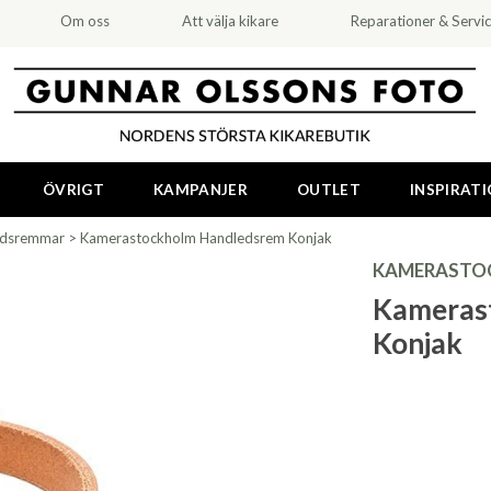
Om oss
Att välja kikare
Reparationer & Servi
ÖVRIGT
KAMPANJER
OUTLET
INSPIRAT
edsremmar
>
Kamerastockholm Handledsrem Konjak
KAMERASTO
Kameras
Konjak