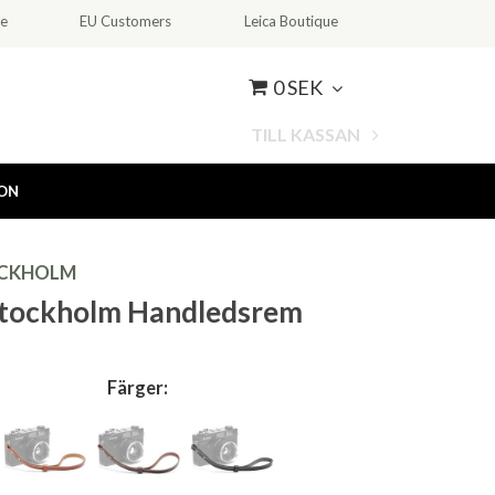
ce
EU Customers
Leica Boutique
0 SEK
TILL KASSAN
ION
CKHOLM
tockholm Handledsrem
Färger: