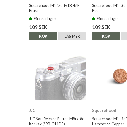
Squarehood Mini Softy DOME
Squarehood Mini So
Brass
Red
Finns i lager
Finns i lager
109 SEK
109 SEK
KÖP
LÄS MER
KÖP
JJC
Squarehood
JJC Soft Release Button Mörkröd
Squarehood Mini Sof
Konkav (SRB-C11DR)
Hammered Copper