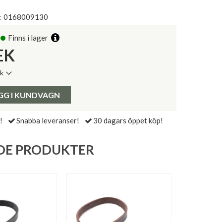
:
0168009130
Finns i lager
EK
ik
de senaste 30 dagarna:
Pris:
GG I KUNDVAGN
!
Snabba leveranser!
30 dagars öppet köp!
DE PRODUKTER