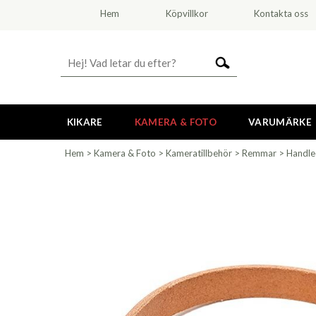
Hem
Köpvillkor
Kontakta oss
KIKARE
KAMERA & FOTO
VARUMÄRKE
Hem
>
Kamera & Foto
>
Kameratillbehör
>
Remmar
>
Handl