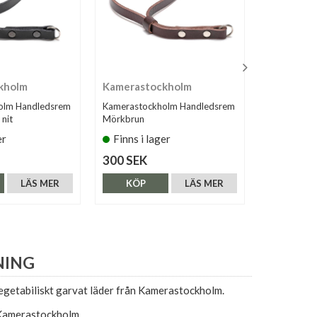
kholm
Kamerastockholm
Olympus
olm Handledsrem
Kamerastockholm Handledsrem
Olympus Ha
 nit
Mörkbrun
Svart (CSS
er
Finns i lager
Tillfälli
300 SEK
395 SEK
LÄS MER
KÖP
LÄS MER
KÖP
NING
egetabiliskt garvat läder från Kamerastockholm.
 Kamerastockholm