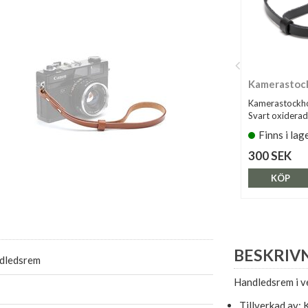
Kamerastoc
Kamerastockh
Svart oxiderad
Finns i lag
300 SEK
KÖP
BESKRIV
dledsrem
Handledsrem i v
Tillverkad av: