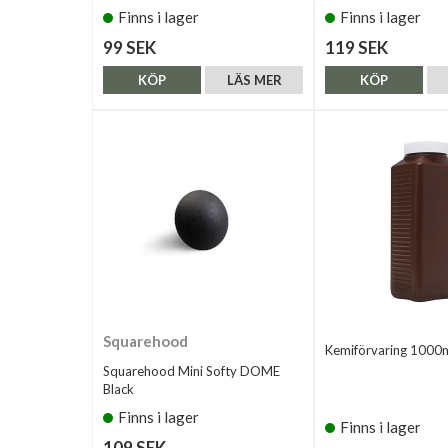
Finns i lager
Finns i lager
99 SEK
119 SEK
KÖP
LÄS MER
KÖP
Squarehood
Kemiförvaring 1000
Squarehood Mini Softy DOME
Black
Finns i lager
Finns i lager
109 SEK