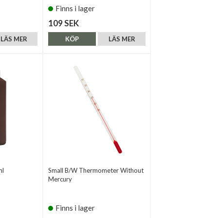
Finns i lager
109 SEK
LÄS MER
KÖP
LÄS MER
ml
Small B/W Thermometer Without
Mercury
Finns i lager