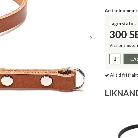
Artikelnummer
Lagerstatus:
300
S
Visa prishistor
Lägsta pris 
LÄ
Alltid fri frakt
LIKNAN