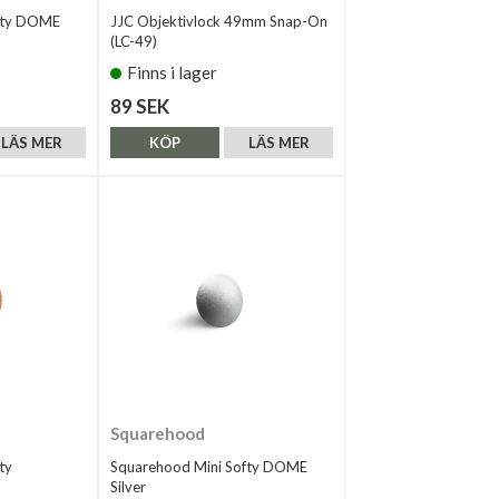
fty DOME
JJC Objektivlock 49mm Snap-On
(LC-49)
Finns i lager
89 SEK
LÄS MER
KÖP
LÄS MER
Squarehood
ty
Squarehood Mini Softy DOME
Silver