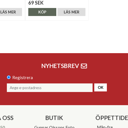
69 SEK
LÄS MER
KÖP
LÄS MER
NYHETSBREV
Registrera
OK
 OSS
BUTIK
ÖPPETTID
Mån-fre
 50
Gunnar Olssons Foto