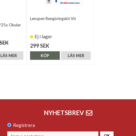
Lenspen Rengöringskit Vit
x/25x Okular
Ej i lager
 SEK
299 SEK
LÄS MER
KÖP
LÄS MER
NYHETSBREV
Registrera
OK