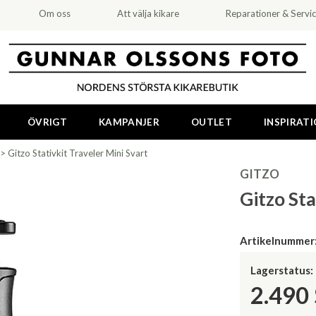
Om oss
Att välja kikare
Reparationer & Servi
ÖVRIGT
KAMPANJER
OUTLET
INSPIRAT
>
Gitzo Stativkit Traveler Mini Svart
GITZO
Gitzo Sta
Artikelnummer
Lagerstatus:
2.490