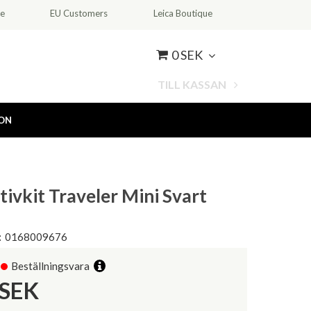
ce
EU Customers
Leica Boutique
0 SEK
TILL KASSAN
ION
tivkit Traveler Mini Svart
:
0168009676
Beställningsvara
SEK