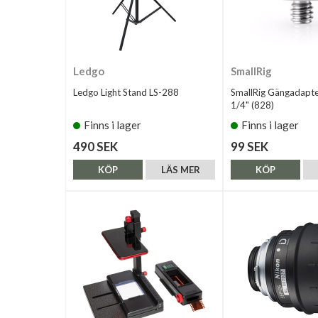
Ledgo
SmallRig
Ledgo Light Stand LS-288
SmallRig Gängadapte
1/4" (828)
Finns i lager
Finns i lager
490 SEK
99 SEK
KÖP
LÄS MER
KÖP