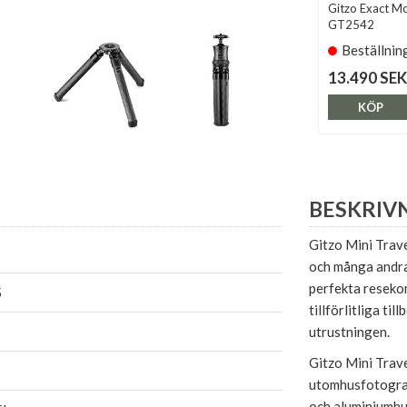
Gitzo Exact M
GT2542
Beställnin
13.490 SEK
KÖP
BESKRIV
Gitzo Mini Trave
och många andra 
perfekta resekom
5
tillförlitliga t
utrustningen.
Gitzo Mini Trave
utomhusfotograf
och aluminiumhu