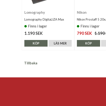
Lomography
Nikon
Lomography DigitaLIZA Max
Nikon Prostaff 5 20
Finns i lager
Finns i lager
1.190 SEK
790 SEK
1.190
KÖP
LÄS MER
KÖP
Tillbaka