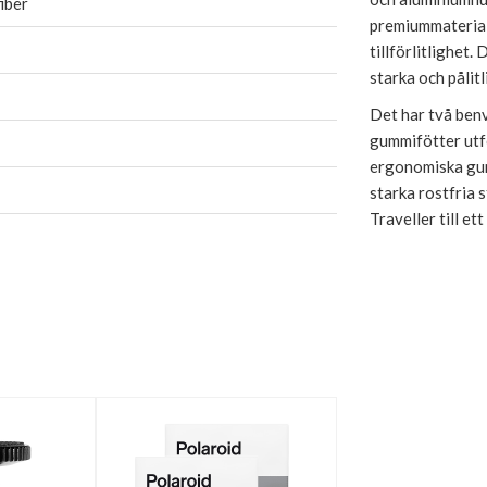
iber
premiummaterial f
tillförlitlighet
starka och pålitli
Det har två benv
gummifötter utfo
ergonomiska gum
starka rostfria 
Traveller till ett