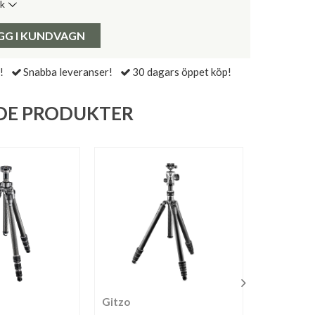
ik
de senaste 30 dagarna:
Pris:
GG I KUNDVAGN
!
Snabba leveranser!
30 dagars öppet köp!
DE PRODUKTER
Gitzo
Gitzo