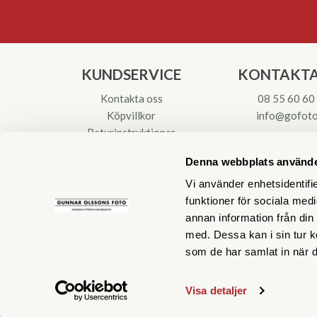
KUNDSERVICE
KONTAKTA
Kontakta oss
08 55 60 60
Köpvillkor
info@gofoto
Returinstruktioner
Att välja kikare
Org.nr: 55621
Denna webbplats använde
Reparationer & Service
Vi använder enhetsidentifie
funktioner för sociala medi
annan information från din
med. Dessa kan i sin tur k
som de har samlat in när d
Visa detaljer