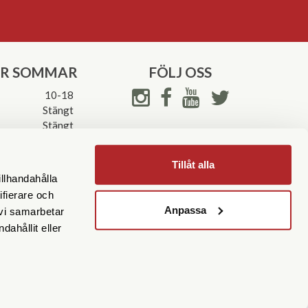
ER SOMMAR
FÖLJ OSS
10-18
Stängt
Stängt
ettider->
Tillåt alla
illhandahålla
ifierare och
Anpassa
 vi samarbetar
ahållit eller