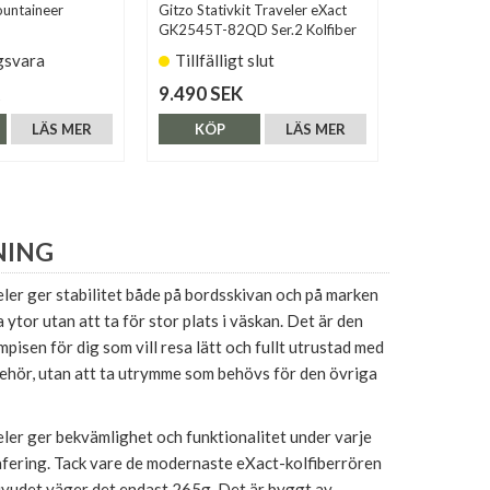
ountaineer
Gitzo Stativkit Traveler eXact
Gitzo GK1
GK2545T-82QD Ser.2 Kolfiber
Fiber
gsvara
Tillfälligt slut
Finns i 
9.490 SEK
8.190 SE
LÄS MER
KÖP
LÄS MER
KÖP
NING
ler ger stabilitet både på bordsskivan och på marken
ytor utan att ta för stor plats i väskan. Det är den
pisen för dig som vill resa lätt och fullt utrustad med
illbehör, utan att ta utrymme som behövs för den övriga
ler ger bekvämlighet och funktionalitet under varje
ering. Tack vare de modernaste eXact-kolfiberrören
vudet väger det endast 265g. Det är byggt av