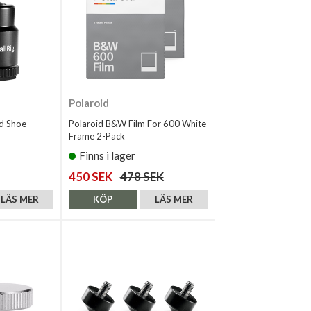
Polaroid
d Shoe -
Polaroid B&W Film For 600 White
Frame 2-Pack
Finns i lager
450 SEK
478 SEK
LÄS MER
KÖP
LÄS MER