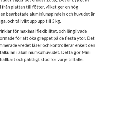
rån plattan till fötter, vilket ger en hög
. Den bearbetade aluminiumspindeln och huvudet är
ga, och tål vikt upp upp till 3 kg.
inklar för maximal flexibilitet, och långlivade
rmade för att öka greppet på de flesta ytor. Det
merade vredet låser och kontrollerar enkelt den
stålkulan i aluminiumkulhuvudet. Detta gör Mini
 hållbart och pålitligt stöd för varje tillfälle.