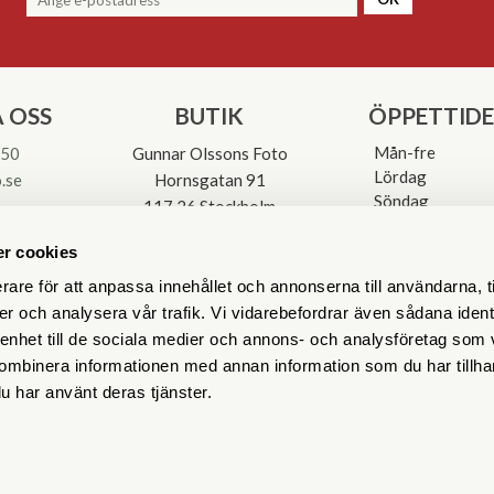
 OSS
BUTIK
ÖPPETTID
Mån-fre
 50
Gunnar Olssons Foto
Lördag
.se
Hornsgatan 91
Söndag
117 26 Stockholm
Avvikande öpp
3-0137
r cookies
rare för att anpassa innehållet och annonserna till användarna, t
er och analysera vår trafik. Vi vidarebefordrar även sådana ident
 enhet till de sociala medier och annons- och analysföretag som
ombinera informationen med annan information som du har tillhand
u har använt deras tjänster.