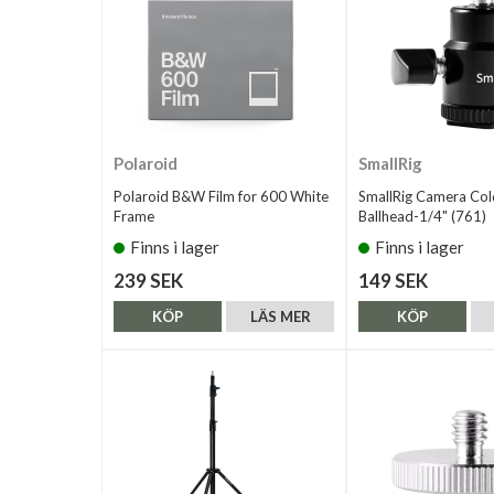
Polaroid
SmallRig
Polaroid B&W Film for 600 White
SmallRig Camera Col
Frame
Ballhead-1/4" (761)
Finns i lager
Finns i lager
239 SEK
149 SEK
KÖP
LÄS MER
KÖP