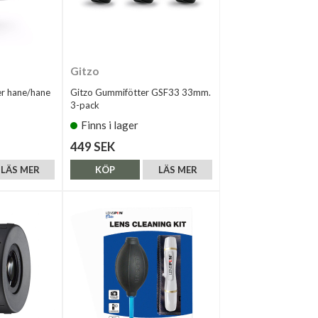
Gitzo
r hane/hane
Gitzo Gummifötter GSF33 33mm.
3-pack
Finns i lager
449 SEK
LÄS MER
KÖP
LÄS MER