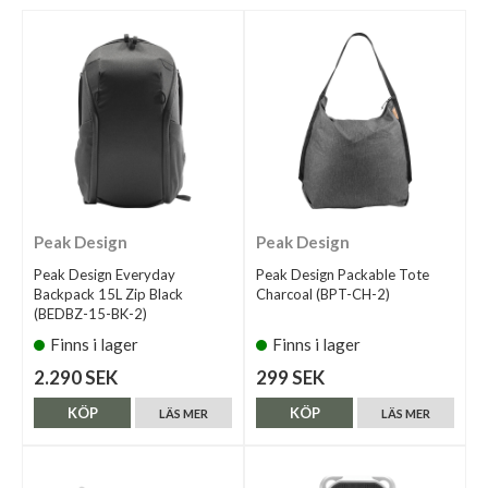
Peak Design
Peak Design
Peak Design Everyday
Peak Design Packable Tote
Backpack 15L Zip Black
Charcoal (BPT-CH-2)
(BEDBZ-15-BK-2)
Finns i lager
Finns i lager
2.290 SEK
299 SEK
KÖP
KÖP
LÄS MER
LÄS MER