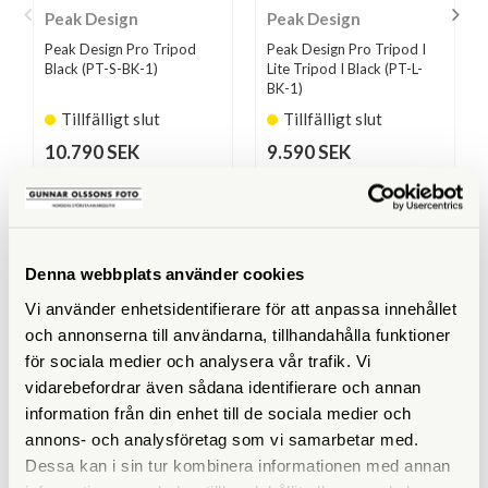
Peak Design
Peak Design
Peak Design Pro Tripod
Peak Design Pro Tripod I
Black (PT-S-BK-1)
Lite Tripod I Black (PT-L-
BK-1)
Tillfälligt slut
Tillfälligt slut
10.790 SEK
9.590 SEK
KÖP
KÖP
LÄS MER
LÄS MER
Denna webbplats använder cookies
Vi använder enhetsidentifierare för att anpassa innehållet
SPECIFIKATIONER
och annonserna till användarna, tillhandahålla funktioner
för sociala medier och analysera vår trafik. Vi
Maxhöjd med mittpelare
152,4
vidarebefordrar även sådana identifierare och annan
(cm)
information från din enhet till de sociala medier och
annons- och analysföretag som vi samarbetar med.
Maxhöjd utan mittpelare
130,2
Dessa kan i sin tur kombinera informationen med annan
(cm)