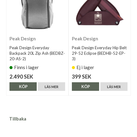
Peak Design
Peak Design
Peak Design Everyday
Peak Design Everyday Hip Belt
Backpack 20L Zip Ash (BEDBZ-
29-52 Eclipse (BEDHB-52-EP-
20-AS-2)
3)
Finns i lager
Ej i lager
2.490 SEK
399 SEK
KÖP
KÖP
LÄS MER
LÄS MER
Tillbaka