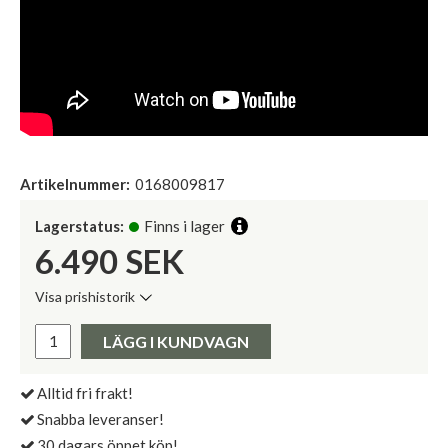
Artikelnummer:
0168009817
Lagerstatus:
Finns i lager
6.490
SEK
Visa prishistorik
Lägsta pris de senaste 30 dagarna:
Pris:
LÄGG I KUNDVAGN
Alltid fri frakt!
Snabba leveranser!
30 dagars öppet köp!