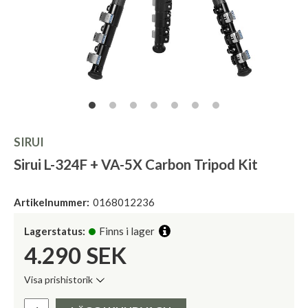
SIRUI
Sirui L-324F + VA-5X Carbon Tripod Kit
Artikelnummer:
0168012236
Lagerstatus:
Finns i lager
4.290
SEK
Visa prishistorik
Lägsta pris de senaste 30 dagarna:
Pris: