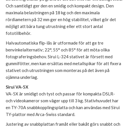
Och samtidigt ger den en smidig och kompakt design. Den
maximala belastningen på 18 kg och den maximala
rördiametern på 32 mm ger en hög stabilitet, vilket gör det
möjligt att bära tung utrustning eller ett stort antal
fototillbehör.
Halvautomatiska flip-lås är utformade för att ge tre
benvinkelalternativ; 22°, 55° och 85° för att möta olika
fotograferingsbehov. Sirui L-324 stativet är försett med
gummifötter, men kan ersättas med metallspikar för att fixera
stativet och utrustningen som monteras på det även på
ojämna underlag.
Sirui VA-5X
VA-5X är smidigt och tyst och passar för kompakta DSLR-
och videokameror som väger upp till 3 kg. Stativhuvudet har
en TY-70A snabbkopplingsplatta och kan användas med Sirui
TY-plattor med Arca-Swiss standard.
Justering av snabbplattan framåt eller bakåt görs snabbt och