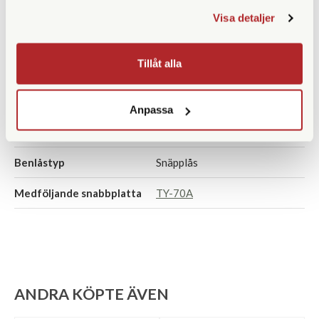
Höjd ihopfällt (cm)
63,3
Visa detaljer
Maxbelastning (kg)
3
Tillåt alla
Material
Kolfiber
Bensektioner
4
Anpassa
Vikt (g)
2300
Benlåstyp
Snäpplås
Medföljande snabbplatta
TY-70A
ANDRA KÖPTE ÄVEN