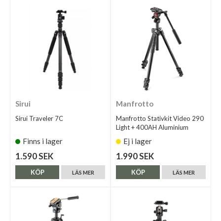
Sirui
Manfrotto
Sirui Traveler 7C
Manfrotto Stativkit Video 290
Light + 400AH Aluminium
Finns i lager
Ej i lager
1.590 SEK
1.990 SEK
KÖP
KÖP
LÄS MER
LÄS MER