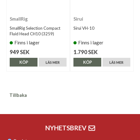
SmallRig
Sirui
SmallRig Selection Compact
Sirui VH-10
Fluid Head CH10 (3259)
Finns i lager
Finns i lager
949 SEK
1.790 SEK
KÖP
KÖP
LÄS MER
LÄS MER
Tillbaka
NYHETSBREV