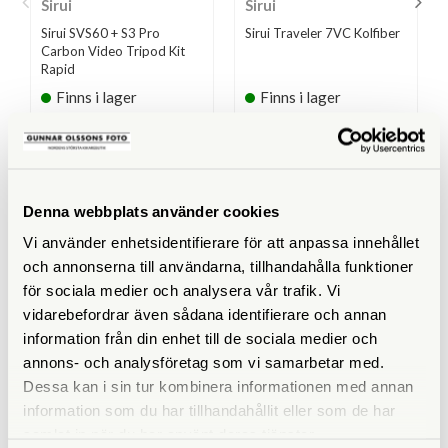
Sirui
Sirui
Sirui SVS60 + S3 Pro
Sirui Traveler 7VC Kolfiber
Carbon Video Tripod Kit
Rapid
Finns i lager
Finns i lager
4.890 SEK
3.290 SEK
KÖP
KÖP
LÄS MER
LÄS MER
Denna webbplats använder cookies
Vi använder enhetsidentifierare för att anpassa innehållet
och annonserna till användarna, tillhandahålla funktioner
SPECIFIKATIONER
för sociala medier och analysera vår trafik. Vi
vidarebefordrar även sådana identifierare och annan
Maxhöjd med mittpelare
information från din enhet till de sociala medier och
(cm)
annons- och analysföretag som vi samarbetar med.
Dessa kan i sin tur kombinera informationen med annan
Maxhöjd utan mittpelare
153
information som du har tillhandahållit eller som de har
(cm)
samlat in när du har använt deras tjänster.