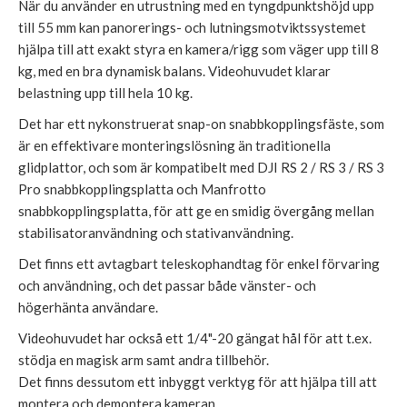
När du använder en utrustning med en tyngdpunktshöjd upp
till 55 mm kan panorerings- och lutningsmotviktssystemet
hjälpa till att exakt styra en kamera/rigg som väger upp till 8
kg, med en bra dynamisk balans. Videohuvudet klarar
belastning upp till hela 10 kg.
Det har ett nykonstruerat snap-on snabbkopplingsfäste, som
är en effektivare monteringslösning än traditionella
glidplattor, och som är kompatibelt med DJI RS 2 / RS 3 / RS 3
Pro snabbkopplingsplatta och Manfrotto
snabbkopplingsplatta, för att ge en smidig övergång mellan
stabilisatoranvändning och stativanvändning.
Det finns ett avtagbart teleskophandtag för enkel förvaring
och användning, och det passar både vänster- och
högerhänta användare.
Videohuvudet har också ett 1/4"-20 gängat hål för att t.ex.
stödja en magisk arm samt andra tillbehör.
Det finns dessutom ett inbyggt verktyg för att hjälpa till att
montera och demontera kameran.