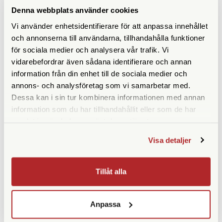
Denna webbplats använder cookies
Vi använder enhetsidentifierare för att anpassa innehållet
och annonserna till användarna, tillhandahålla funktioner
för sociala medier och analysera vår trafik. Vi
SPECIFIKATIONER
vidarebefordrar även sådana identifierare och annan
information från din enhet till de sociala medier och
Maxbelastning (kg)
10 (8 för fullt fungerande
annons- och analysföretag som vi samarbetar med.
fjädring)
Dessa kan i sin tur kombinera informationen med annan
information som du har tillhandahållit eller som de har
Vikt (g)
1200
samlat in när du har använt deras tjänster.
Höjd (cm)
14
Visa detaljer
Medföljande snabbplatta
Tillåt alla
Anpassa