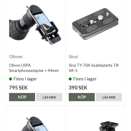
Olivon
Sirui
Olivon USPA
Sirui TY-70A Snabbplatta Till
Smartphoneadapter + 44mm
VA-5
Finns i lager
Finns i lager
795 SEK
390 SEK
KÖP
KÖP
LÄS MER
LÄS MER