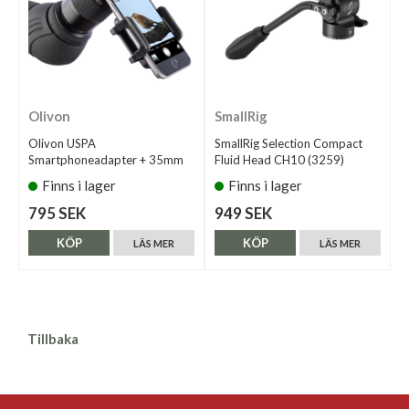
Olivon
SmallRig
Olivon USPA
SmallRig Selection Compact
Smartphoneadapter + 35mm
Fluid Head CH10 (3259)
Finns i lager
Finns i lager
795 SEK
949 SEK
KÖP
KÖP
LÄS MER
LÄS MER
Tillbaka