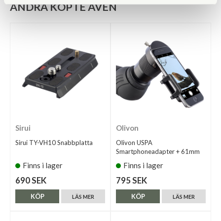
ANDRA KÖPTE ÄVEN
Sirui
Olivon
Sirui TY-VH10 Snabbplatta
Olivon USPA
Smartphoneadapter + 61mm
Finns i lager
Finns i lager
690 SEK
795 SEK
KÖP
KÖP
LÄS MER
LÄS MER