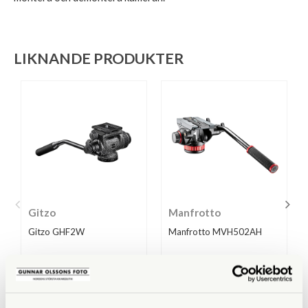
LIKNANDE PRODUKTER
Gitzo
Manfrotto
Gitzo GHF2W
Manfrotto MVH502AH
Tillfälligt slut
Finns i lager
4.290 SEK
2.590 SEK
KÖP
KÖP
LÄS MER
LÄS MER