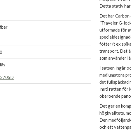
Detta stativ har
Det har Carbon 
“Traveler G-lock
iber
utformade för a
specialdesignad
fötter (t ex spi
transport. Det ä
0
som använder län
lås
I satsen ingår 
mediumstora prof
5370SD
det fullspäckad 
inuti ratten för 
oberoende panore
Det ger en kompr
högkvalitets, m
Den medföljande
och ett vattenpa