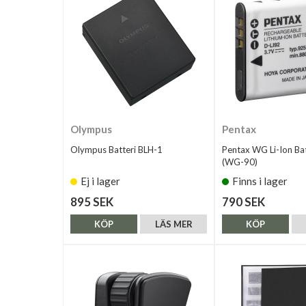
Olympus
Pentax
Olympus Batteri BLH-1
Pentax WG Li-Ion Ba
(WG-90)
Ej i lager
Finns i lager
895 SEK
790 SEK
KÖP
LÄS MER
KÖP