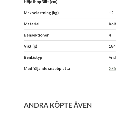
Höjd ihopfällt (cm)
Maxbelastning (kg)
12
Material
Kolf
Bensektioner
4
Vikt (g)
184
Benlåstyp
Vrid
Medföljande snabbplatta
GS
ANDRA KÖPTE ÄVEN