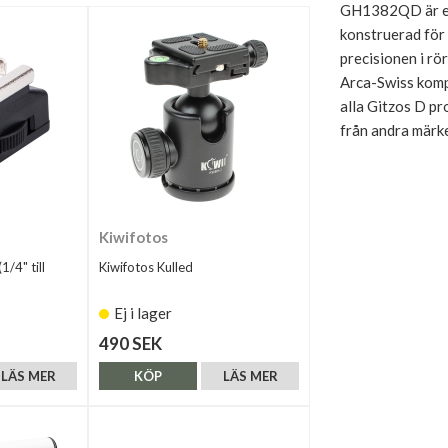
GH1382QD är ett
konstruerad för 
precisionen i rö
Arca-Swiss komp
alla Gitzos D pr
från andra märk
Kiwifotos
1/4" till
Kiwifotos Kulled
Ej i lager
490 SEK
LÄS MER
KÖP
LÄS MER