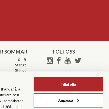
ER SOMMAR
FÖLJ OSS
10-18
Stängt
Stängt
ettider->
Tillåt alla
illhandahålla
ifierare och
Anpassa
 vi samarbetar
ahållit eller