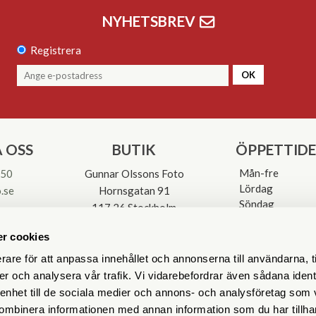
NYHETSBREV
Registrera
OK
 OSS
BUTIK
ÖPPETTID
Mån-fre
 50
Gunnar Olssons Foto
Lördag
.se
Hornsgatan 91
Söndag
117 26 Stockholm
Avvikande öpp
3-0137
r cookies
rare för att anpassa innehållet och annonserna till användarna, t
er och analysera vår trafik. Vi vidarebefordrar även sådana ident
 enhet till de sociala medier och annons- och analysföretag som
ombinera informationen med annan information som du har tillhand