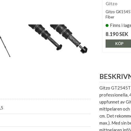
Gitzo
Gitzo GK154
Fiber
Finns i lag
8.190 SEK
KÖP
BESKRIV
Gitzo GT2545T Se
professionella, 
uppfunnet av Git
,5
mittpelaren och e
cm. Det rekomm
max.). Med sin b
mittpelaren infö