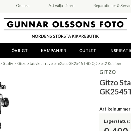
Om oss
Att välja kikare
Reparationer & Servi
ÖVRIGT
KAMPANJER
OUTLET
INSPIRAT
>
Stativ
>
Gitzo Stativkit Traveler eXact GK2545T-82QD Ser.2 Kolfiber
GITZO
Gitzo Sta
GK2545T-
Artikelnummer
Lagerstatus: