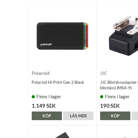
Polaroid
JJC
Polaroid Hi-Print Gen 2 Black
JJC Blixtskoadapter (
blixtsko) (MSA-9)
Finns i lager
Finns i lager
1.149 SEK
190 SEK
KÖP
LÄS MER
KÖP