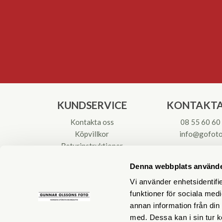
KUNDSERVICE
KONTAKTA
Kontakta oss
08 55 60 60
Köpvillkor
info@gofoto
Returinstruktioner
Att välja kikare
Org.nr: 55621
Denna webbplats använde
Reparationer & Service
Vi använder enhetsidentifie
funktioner för sociala medi
annan information från din
med. Dessa kan i sin tur k