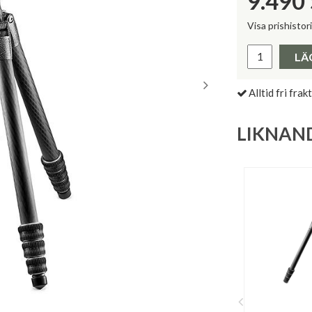
9.490
Visa prishistor
Lägsta pris 
LÄ
Alltid fri frakt
LIKNAN