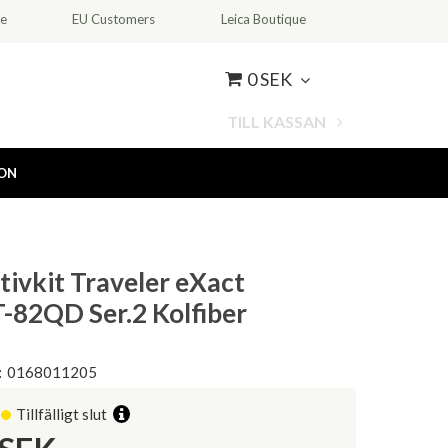
ce
EU Customers
Leica Boutique
0 SEK
TILL KASSAN
ION
tivkit Traveler eXact
82QD Ser.2 Kolfiber
:
0168011205
Tillfälligt slut