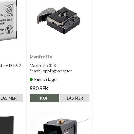
Manfrotto
ttery D-Li92
Manfrotto 323
Snabbkopplingsadapter
Finns i lager
590 SEK
LÄS MER
KÖP
LÄS MER