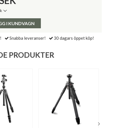
SEK
ik
de senaste 30 dagarna:
Pris:
GG I KUNDVAGN
!
Snabba leveranser!
30 dagars öppet köp!
DE PRODUKTER