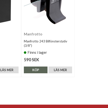
Manfrotto
Manfrotto 243 Bilfönsterstativ
(3/8")
Finns i lager
590 SEK
LÄS MER
KÖP
LÄS MER