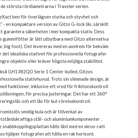
 de största rördiametrarna i Traveler serien.
eXact ben för överlägsen styrka och styvhet och
” - en kompaktare version av Gitzo G-lock lås, särskilt
tt garantera säkerheten i mer kompakta stativ. Dess
e gummifötter är lätt utbytbara med Gitzo alternativa
kar, big foot). Det levereras med en axelrem för bekväm
r det idealiska stativet för professionella fotografer
gre objektiv eller kräver högsta möjliga stabilitet.
också GH1382QD Serie 1 Center-kulled, Gitzos
essionella stativhuvud. Trots sin slimmade design, är
med funktioner, inklusive ett vred för friktionskontroll
kullåsningen, för precisa justeringar. Det har ett 360°
ringslås och ett lås för kul-rörelsekontroll.
omisslös smidig kula och är tillverkat av
otståndskraftiga stål- och aluminiumkomponenter .
 snabbkopplingsplattan hålls låst med en skruv-ratt
ss hjälper fotografen att hålla en rak horisont.