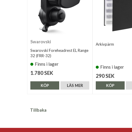
Swarovski
Arkivpärm
Swarovski Foreheadrest EL Range
32 (FRR-32)
Finns i lager
Finns i lager
1.780 SEK
290 SEK
KÖP
LÄS MER
KÖP
Tillbaka