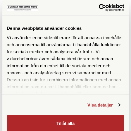
SPECIFIKATIONER
Maxhöjd med mittpelare
181
(cm)
Denna webbplats använder cookies
Maxhöjd utan mittpelare
151
Vi använder enhetsidentifierare för att anpassa innehållet
(cm)
och annonserna till användarna, tillhandahålla funktioner
för sociala medier och analysera vår trafik. Vi
Höjd ihopfällt (cm)
81
vidarebefordrar även sådana identifierare och annan
information från din enhet till de sociala medier och
Maxbelastning (kg)
5 (2,4 för fullt fungerande
fjädring)
annons- och analysföretag som vi samarbetar med.
Dessa kan i sin tur kombinera informationen med annan
Material
Kolfiber
information som du har tillhandahållit eller som de har
samlat in när du har använt deras tjänster.
Bensektioner
3st
Visa detaljer
Vikt (g)
4370
Benlåstyp
Snäpplås
Tillåt alla