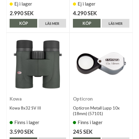
Ej i lager
Ej i lager
2.990 SEK
4.290 SEK
KÖP
KÖP
LÄS MER
LÄS MER
Kowa
Opticron
Kowa 8x32 SV III
Opticron Metall Lupp 10x
(18mm) (57101)
Finns i lager
Finns i lager
3.590 SEK
245 SEK