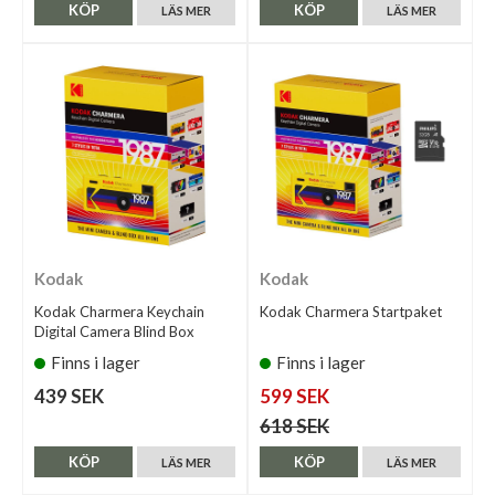
KÖP
KÖP
LÄS MER
LÄS MER
Kodak
Kodak
Kodak Charmera Keychain
Kodak Charmera Startpaket
Digital Camera Blind Box
Finns i lager
Finns i lager
439 SEK
599 SEK
618 SEK
KÖP
KÖP
LÄS MER
LÄS MER