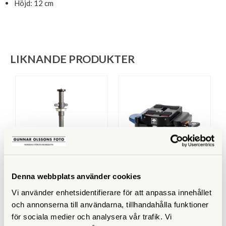
Höjd: 12 cm
LIKNANDE PRODUKTER
Gitzo
Sirui
Denna webbplats använder cookies
Gitzo Mittpelare
Sirui Quick Release Clamp
Vi använder enhetsidentifierare för att anpassa innehållet
Systematic Serie 2-4
QC-55
och annonserna till användarna, tillhandahålla funktioner
(GS3513S)
för sociala medier och analysera vår trafik. Vi
Finns i lager
Finns i lager