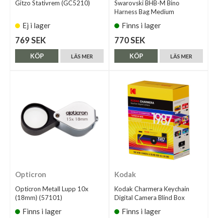
Gitzo Stativrem (GC5210)
Swarovski BHB-M Bino
Harness Bag Medium
Ej i lager
Finns i lager
769 SEK
770 SEK
KÖP
KÖP
LÄS MER
LÄS MER
Opticron
Kodak
Opticron Metall Lupp 10x
Kodak Charmera Keychain
(18mm) (57101)
Digital Camera Blind Box
Finns i lager
Finns i lager