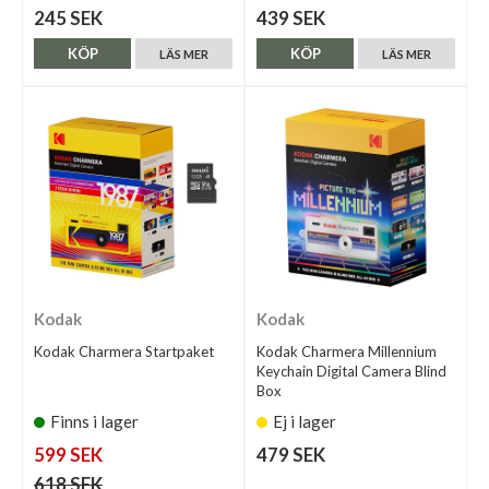
245 SEK
439 SEK
KÖP
KÖP
LÄS MER
LÄS MER
Kodak
Kodak
Kodak Charmera Startpaket
Kodak Charmera Millennium
Keychain Digital Camera Blind
Box
Finns i lager
Ej i lager
599 SEK
479 SEK
618 SEK