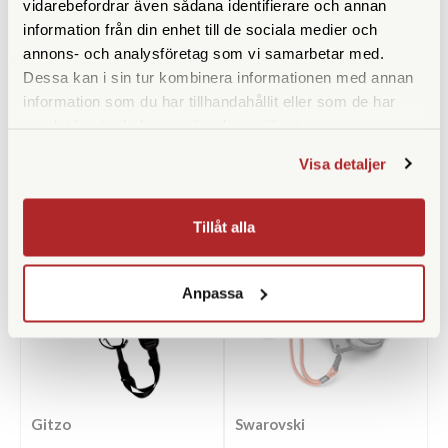
vidarebefordrar även sådana identifierare och annan
4.290 SEK
439 SEK
information från din enhet till de sociala medier och
KÖP
KÖP
LÄS MER
LÄS MER
annons- och analysföretag som vi samarbetar med.
Dessa kan i sin tur kombinera informationen med annan
information som du har tillhandahållit eller som de har
samlat in när du har använt deras tjänster.
Visa detaljer
ANDRA KÖPTE ÄVEN
Tillåt alla
Anpassa
Gitzo
Swarovski