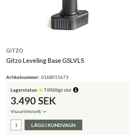
GITZO
Gitzo Leveling Base GSLVLS
Artikelnummer:
0168011673
Lagerstatus:
Tillfälligt slut
3.490
SEK
Visa prishistorik
Lägsta pris de senaste 30 dagarna:
Pris:
LÄGG I KUNDVAGN