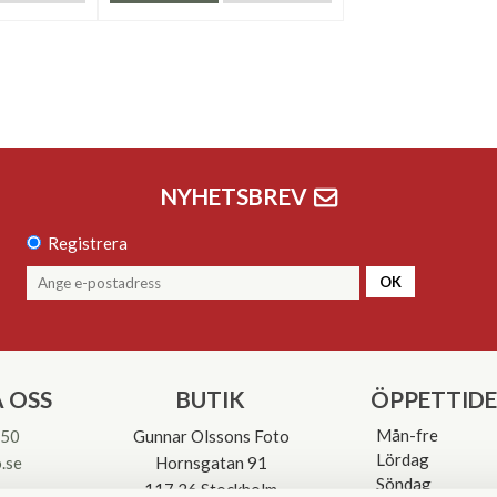
NYHETSBREV
Registrera
OK
 OSS
BUTIK
ÖPPETTID
Mån-fre
 50
Gunnar Olssons Foto
Lördag
.se
Hornsgatan 91
Söndag
117 26 Stockholm