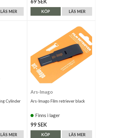
69 SEK
LÄS MER
KÖP
LÄS MER
Ars-Imago
ng Cylinder
Ars-Imago Film retriever black
Finns i lager
99 SEK
LÄS MER
KÖP
LÄS MER