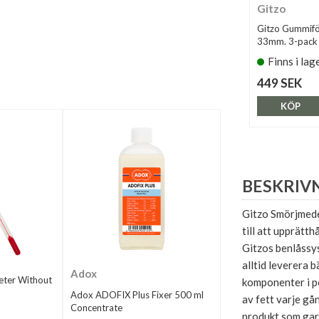
Gitzo
Gitzo Gummif
33mm. 3-pack
Finns i lag
449 SEK
KÖP
BESKRIV
Gitzo Smörjmedel
till att upprätth
Gitzos benlåssys
alltid leverera b
Adox
ter Without
komponenter i p
Adox ADOFIX Plus Fixer 500 ml
av fett varje gå
Concentrate
produkt som gar