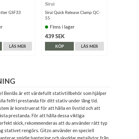
Sirui
Gitzo
ötter GSF33
Sirui Quick Release Clamp QC-
Gitzo Stati
55
er
Finns i lager
Tillfälli
439 SEK
769 SEK
LÄS MER
KÖP
LÄS MER
KÖP
NING
 Benlås är ett värdefullt stativtillbehör som hjälper
ålla felfri prestanda för ditt stativ under lång tid.
tem är konstruerat för att hålla en livstid och att
ästa prestanda. För att hålla dessa viktiga
erfekt skick, rekommenderas att du använder rätt typ
ng stativet rengörs. Gitzo använder en speciell
anterar smidig hantering och skyddar metallytor från