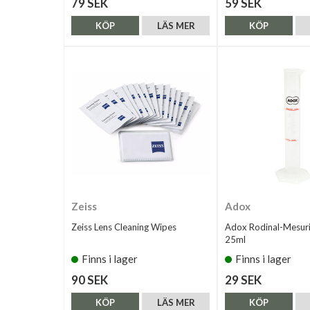
79 SEK
59 SEK
KÖP
LÄS MER
KÖP
Zeiss
Adox
Zeiss Lens Cleaning Wipes
Adox Rodinal-Mesuri
25ml
Finns i lager
Finns i lager
90 SEK
29 SEK
KÖP
LÄS MER
KÖP