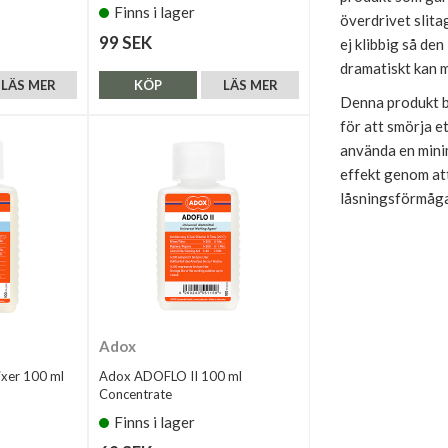
Finns i lager
överdrivet slita
99 SEK
ej klibbig så den
dramatiskt kan m
LÄS MER
KÖP
LÄS MER
Denna produkt be
för att smörja e
använda en mini
effekt genom att
låsningsförmåga
Adox
xer 100 ml
Adox ADOFLO II 100 ml
Concentrate
Finns i lager