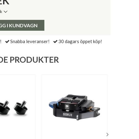
EK
ik
de senaste 30 dagarna:
Pris:
GG I KUNDVAGN
!
Snabba leveranser!
30 dagars öppet köp!
DE PRODUKTER