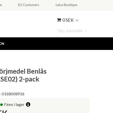
ce
EU Customers
Leica Boutique
0 SEK
TILL KASSAN
ION
örjmedel Benlås
SE02) 2-pack
:
0168008936
Finns i lager