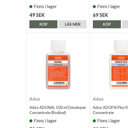
Finns i lager
Finns i lager
49 SEK
69 SEK
KÖP
LÄS MER
KÖP
Adox
Adox
Adox ADONAL 100 ml Developer
Adox ADOFIX Plus Fi
Concentrate (Rodinal)
Concentrate
Finns i lager
Finns i lager