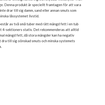
ge. Denna produkt är speciellt framtagen för att vara
 inte drar till sig damm, sand eller annan smuts som
inska låssystemet livstid.
står av två små tuber med rätt mängd fett i en tub
tt 4-sektioners stativ. Det rekommenderas att alltid
mal mängd fett, då stora mängder kan ha negativ
 dra till sig oönskad smuts och minska systemets
.