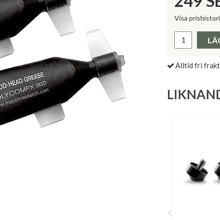
249
S
Visa prishistor
Lägsta pris 
LÄ
Alltid fri frakt
LIKNAN