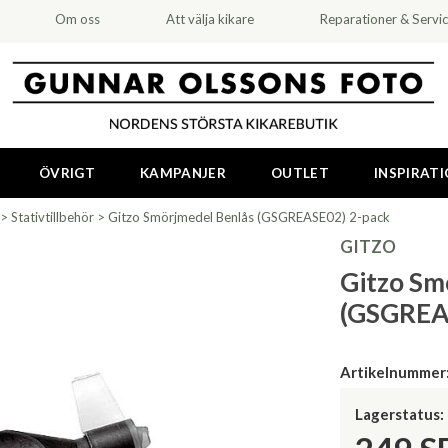
Om oss
Att välja kikare
Reparationer & Servi
ÖVRIGT
KAMPANJER
OUTLET
INSPIRAT
>
Stativtillbehör
>
Gitzo Smörjmedel Benlås (GSGREASE02) 2-pack
GITZO
Gitzo Sm
(GSGREA
Artikelnummer
Lagerstatus: