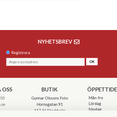
NYHETSBREV
Registrera
OK
 OSS
BUTIK
ÖPPETTID
Mån-fre
 50
Gunnar Olssons Foto
Lördag
.se
Hornsgatan 91
Söndag
117 26 Stockholm
Avvikande öpp
3-0137