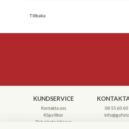
Tillbaka
KUNDSERVICE
KONTAKTA
Kontakta oss
08 55 60 60
Köpvillkor
info@gofoto
Returinstruktioner
Att välja kikare
Org.nr: 55621