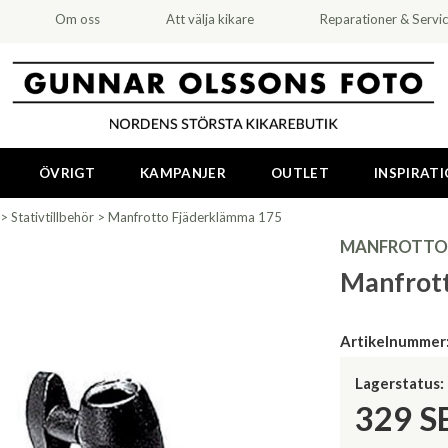
Om oss
Att välja kikare
Reparationer & Servi
ÖVRIGT
KAMPANJER
OUTLET
INSPIRAT
>
Stativtillbehör
>
Manfrotto Fjäderklämma 175
MANFROTTO
Manfrot
Artikelnummer
Lagerstatus:
329
S