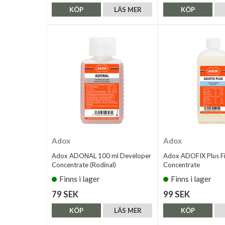
KÖP
LÄS MER
KÖP
Adox
Adox
Adox ADONAL 100 ml Developer
Adox ADOFIX Plus Fi
Concentrate (Rodinal)
Concentrate
Finns i lager
Finns i lager
79 SEK
99 SEK
KÖP
LÄS MER
KÖP