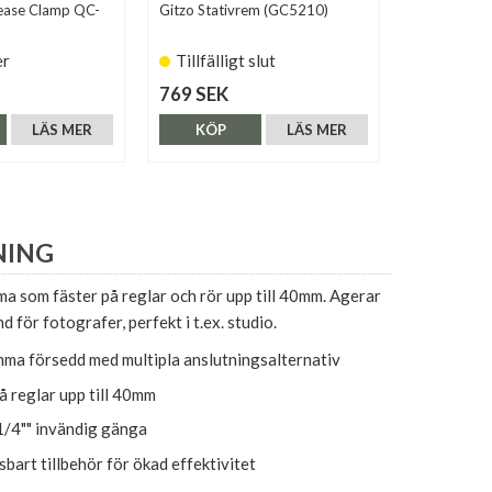
lease Clamp QC-
Gitzo Stativrem (GC5210)
Sirui Quick
er
Tillfälligt slut
Tillfälli
769 SEK
290 SEK
LÄS MER
KÖP
LÄS MER
KÖP
NING
a som fäster på reglar och rör upp till 40mm. Agerar
 för fotografer, perfekt i t.ex. studio.
ma försedd med multipla anslutningsalternativ
å reglar upp till 40mm
1/4"" invändig gänga
bart tillbehör för ökad effektivitet