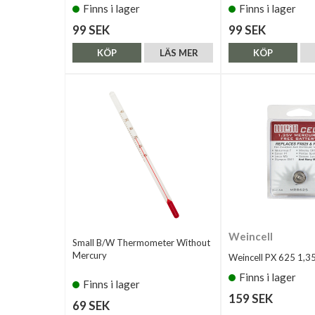
Finns i lager
Finns i lager
99 SEK
99 SEK
KÖP
LÄS MER
KÖP
Weincell
Small B/W Thermometer Without
Mercury
Weincell PX 625 1,3
Finns i lager
Finns i lager
159 SEK
69 SEK