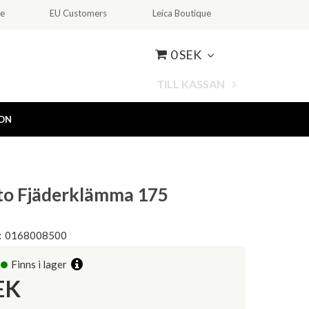
ce
EU Customers
Leica Boutique
0 SEK
TILL KASSAN
ION
to Fjäderklämma 175
:
0168008500
Finns i lager
EK