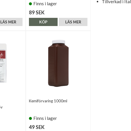
Tillverkad i Ita
Finns i lager
89 SEK
LÄS MER
KÖP
LÄS MER
Kemiförvaring 1000ml
5v
Finns i lager
49 SEK