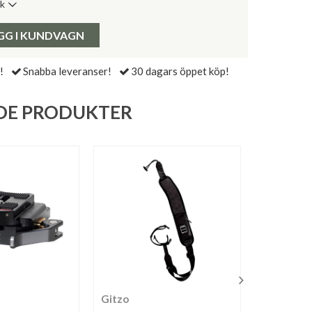
ik
de senaste 30 dagarna:
Pris:
GG I KUNDVAGN
!
Snabba leveranser!
30 dagars öppet köp!
DE PRODUKTER
Gitzo
Sirui