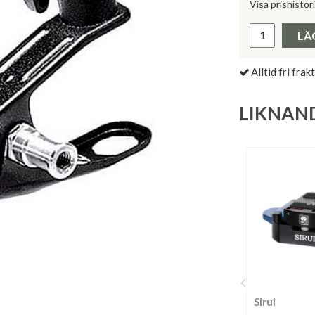
Visa prishistor
Lägsta pris 
LÄ
Alltid fri frakt
LIKNAN
Sirui