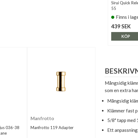
Sirui Quick Re
55
Finns i lag
439 SEK
KÖP
BESKRIV
Mångsidig klämm
som en extra hand
Mångsidig kläm
Klämmer fast p
Manfrotto
5/8" tapp med 
jus 036-38
Manfrotto 119 Adapter
Ett anpassnings
Hane