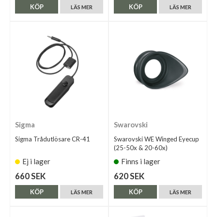
KÖP
KÖP
LÄS MER
LÄS MER
Sigma
Swarovski
Sigma Trådutlösare CR-41
Swarovski WE Winged Eyecup
(25-50x & 20-60x)
Ej i lager
Finns i lager
660 SEK
620 SEK
KÖP
KÖP
LÄS MER
LÄS MER