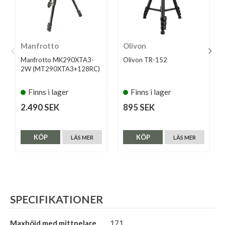
Manfrotto
Olivon
Manfrotto MK290XTA3-
Olivon TR-152
2W (MT290XTA3+128RC)
Finns i lager
Finns i lager
2.490 SEK
895 SEK
KÖP
KÖP
LÄS MER
LÄS MER
SPECIFIKATIONER
Maxhöjd med mittpelare
171