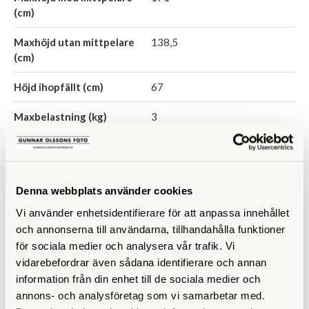
(cm)
Maxhöjd utan mittpelare
138,5
(cm)
Höjd ihopfällt (cm)
67
Maxbelastning (kg)
3
Material
Aluminium
Bensektioner
3 st
Denna webbplats använder cookies
Vikt (g)
1980
Vi använder enhetsidentifierare för att anpassa innehållet
och annonserna till användarna, tillhandahålla funktioner
Benlåstyp
Snäpplås
för sociala medier och analysera vår trafik. Vi
vidarebefordrar även sådana identifierare och annan
Medföljande snabbplatta
QB-6RL
information från din enhet till de sociala medier och
annons- och analysföretag som vi samarbetar med.