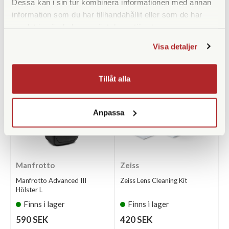
Dessa kan i sin tur kombinera informationen med annan
information som du har tillhandahållit eller som de har
samlat in när du har använt deras tjänster.
ANDRA KÖPTE ÄVEN
Visa detaljer
Tillåt alla
Anpassa
Manfrotto
Zeiss
Manfrotto Advanced III
Zeiss Lens Cleaning Kit
Hölster L
Finns i lager
Finns i lager
590 SEK
420 SEK