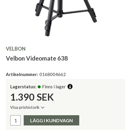
VELBON
Velbon Videomate 638
Artikelnummer:
0168004662
Lagerstatus:
Finns i lager
1.390
SEK
Visa prishistorik
Lägsta pris de senaste 30 dagarna:
Pris:
LÄGG I KUNDVAGN