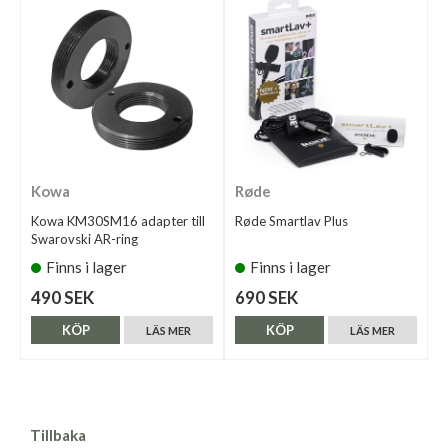
Kowa
Røde
Kowa KM30SM16 adapter till
Røde Smartlav Plus
Swarovski AR-ring
Finns i lager
Finns i lager
490 SEK
690 SEK
KÖP
KÖP
LÄS MER
LÄS MER
Tillbaka