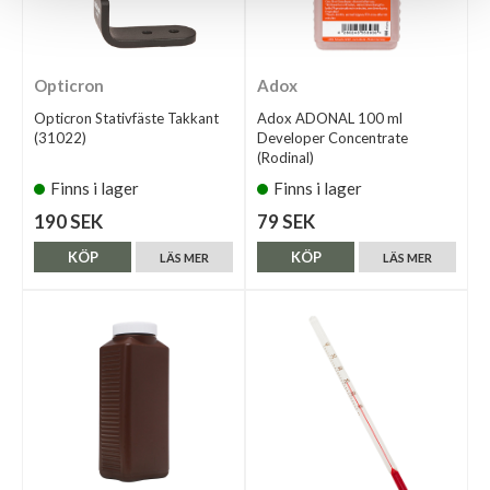
Opticron
Adox
Opticron Stativfäste Takkant
Adox ADONAL 100 ml
(31022)
Developer Concentrate
(Rodinal)
Finns i lager
Finns i lager
190 SEK
79 SEK
KÖP
KÖP
LÄS MER
LÄS MER