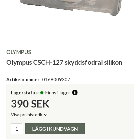
OLYMPUS
Olympus CSCH-127 skyddsfodral silikon
Artikelnummer:
0168009307
Lagerstatus:
Finns i lager
390
SEK
Visa prishistorik
Lägsta pris de senaste 30 dagarna:
Pris:
LÄGG I KUNDVAGN