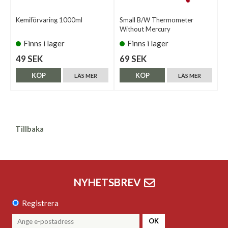
Kemiförvaring 1000ml
Small B/W Thermometer
Without Mercury
Finns i lager
Finns i lager
49 SEK
69 SEK
KÖP
KÖP
LÄS MER
LÄS MER
Tillbaka
NYHETSBREV
Registrera
OK