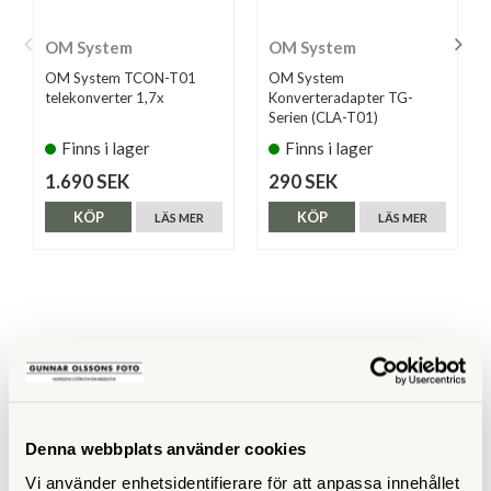
OM System
OM System
OM System TCON-T01
OM System
telekonverter 1,7x
Konverteradapter TG-
Serien (CLA-T01)
Finns i lager
Finns i lager
1.690 SEK
290 SEK
KÖP
KÖP
LÄS MER
LÄS MER
ANDRA KÖPTE ÄVEN
Denna webbplats använder cookies
Vi använder enhetsidentifierare för att anpassa innehållet