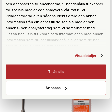
och annonserna till användarna, tillhandahålla funktioner
för sociala medier och analysera vår trafik. Vi
vidarebefordrar även sådana identifierare och annan
information från din enhet till de sociala medier och
annons- och analysföretag som vi samarbetar med.
Manfrotto
Philips
Dessa kan i sin tur kombinera informationen med annan
Manfrotto Piccolo 1 Blå
Philips MicroSDHC Card 32GB
information som du har tillhandahållit eller som de har
Class 10 UHS-I U1 incl.
samlat in när du har använt deras tjänster.
Adapter
Finns i lager
Finns i lager
Visa detaljer
149 SEK
179 SEK
KÖP
KÖP
LÄS MER
LÄS MER
Tillåt alla
Anpassa