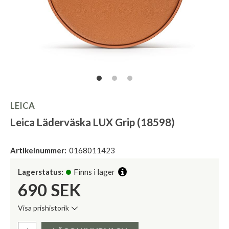
LEICA
Leica Läderväska LUX Grip (18598)
Artikelnummer:
0168011423
Lagerstatus:
Finns i lager
690
SEK
Visa prishistorik
Lägsta pris de senaste 30 dagarna:
Pris: