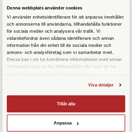
Denna webbplats använder cookies
Vi använder enhetsidentifierare för att anpassa innehållet
ANDRA KÖPTE ÄVEN
och annonserna till användarna, tillhandahålla funktioner
för sociala medier och analysera vår trafik. Vi
vidarebefordrar även sådana identifierare och annan
information från din enhet till de sociala medier och
annons- och analysföretag som vi samarbetar med.
Dessa kan i sin tur kombinera informationen med annan
information som du har tillhandahållit eller som de har
samlat in när du har använt deras tjänster.
Visa detaljer
Peak Design
Opticron
Peak Design Packable Tote
Opticron Metall Lupp 10x
Tillåt alla
Ocean (BPT-DS-3)
(18mm) (57101)
Ej i lager
Finns i lager
299 SEK
245 SEK
Anpassa