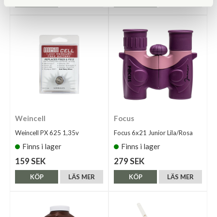
KÖP
LÄS MER
KÖP
LÄS MER
Weincell
Focus
Weincell PX 625 1,35v
Focus 6x21 Junior Lila/Rosa
Finns i lager
Finns i lager
159 SEK
279 SEK
KÖP
LÄS MER
KÖP
LÄS MER