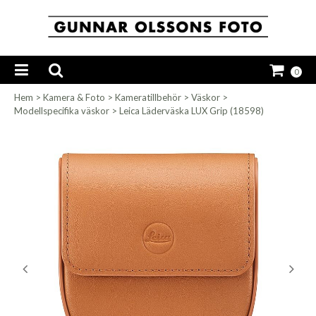
0
Hem
>
Kamera & Foto
>
Kameratillbehör
>
Väskor
>
Modellspecifika väskor
>
Leica Läderväska LUX Grip (18598)