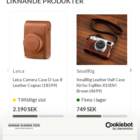
LIKNANDE PRODUKTER
Leica
SmallRig
Leica Camera Case D-Lux 8
SmallRig Leather Half Case
Leather Cognac (18599)
Kit for Fujifilm X100VI
Brown (4699)
Tillfälligt slut
Finns i lager
2.190 SEK
749 SEK
KÖP
LÄS MER
KÖP
LÄS MER