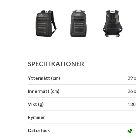
SPECIFIKATIONER
Yttermått (cm)
29 x
Innermått (cm)
26 x
Vikt (g)
130
Rymmer
Datorfack