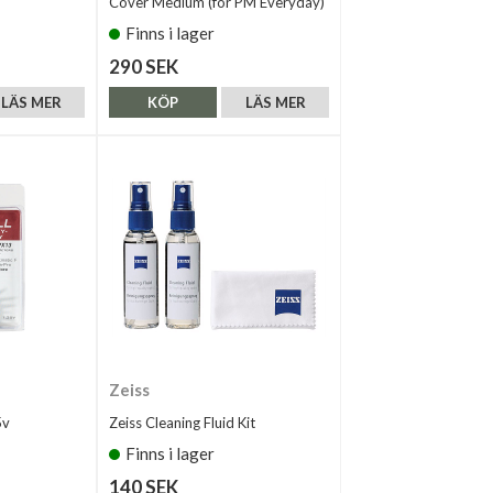
Cover Medium (for PM Everyday)
Finns i lager
290 SEK
LÄS MER
KÖP
LÄS MER
Zeiss
5v
Zeiss Cleaning Fluid Kit
Finns i lager
140 SEK