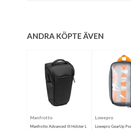
ANDRA KÖPTE ÄVEN
Manfrotto
Lowepro
Manfrotto Advanced III Hölster L
Lowepro GearUp Pou