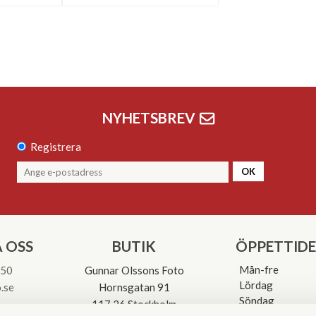
NYHETSBREV
Registrera
OK
 OSS
BUTIK
ÖPPETTID
Mån-fre
 50
Gunnar Olssons Foto
Lördag
.se
Hornsgatan 91
Söndag
117 26 Stockholm
Avvikande öpp