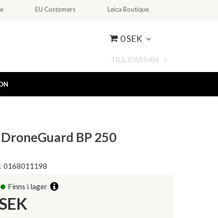
ce
EU Customers
Leica Boutique
0 SEK
TILL KASSAN
ION
 DroneGuard BP 250
:
0168011198
Finns i lager
SEK