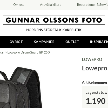
Om oss
Att välja kikare
Reparationer & Servi
ÖVRIGT
KAMPANJER
OUTLET
INSPIRAT
kar
>
Lowepro DroneGuard BP 250
LOWEPRO
Lowepro
Artikelnummer
Lagerstatus:
1.190