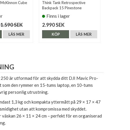
 McKinnon Cube
Think Tank Retrospective
Lowepro Fli
Backpack 15 Pinestone
Black
er
Finns i lager
Finns i 
1.590 SEK
2.990 SEK
1.790 SE
LÄS MER
KÖP
LÄS MER
KÖP
NING
50 är utformad för att skydda ditt DJI Mavic Pro-
t som den rymmer en 15-tums laptop, en 10-tums
vrig personlig utrustning.
endast 1,3 kg och kompakta yttermått på 29 × 17 × 47
 smidighet utan att kompromissa med skyddet.
 väskan 26 × 11 × 24 cm – perfekt för en organiserad
ng.