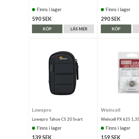
Finns i lager
Finns i lager
590 SEK
290 SEK
KÖP
LÄS MER
KÖP
Lowepro
Weincell
Lowepro Tahoe CS 20 Svart
Weincell PX 625 1,3
Finns i lager
Finns i lager
139 SEK
159 SEK