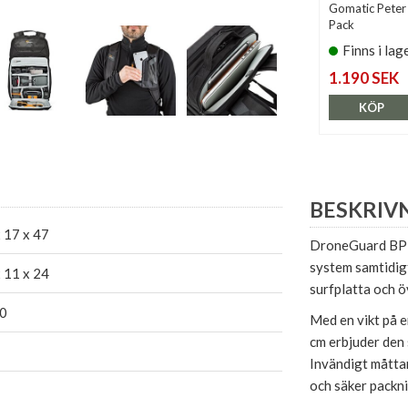
Gomatic Peter
Pack
Finns i lag
1.190 SEK
KÖP
BESKRIV
 17 x 47
DroneGuard BP 2
system samtidig
 11 x 24
surfplatta och ö
0
Med en vikt på 
cm erbjuder den
Invändigt måttar
och säker packni