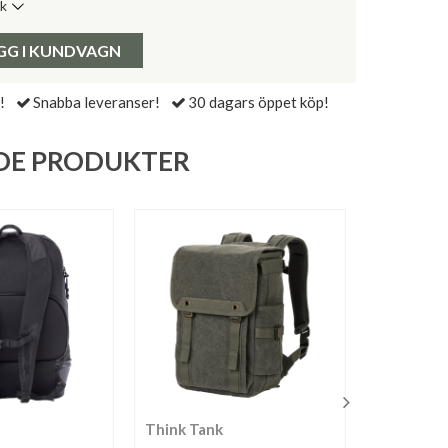
ik
de senaste 30 dagarna:
Pris:
GG I KUNDVAGN
!
Snabba leveranser!
30 dagars öppet köp!
DE PRODUKTER
Think Tank
Lowepro