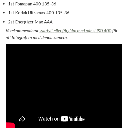
1st Fomapan 400 135-36
1st Kodak Ultramax 400 135-36
2st Energizer Max AAA
Vi rekommenderar
svartvit eller färgfilm med minst ISO 400
för
att fotografera med denna kamera.