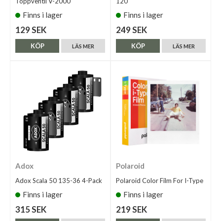
Toppventil V-2000
120
Finns i lager
Finns i lager
129 SEK
249 SEK
KÖP
KÖP
LÄS MER
LÄS MER
Adox
Polaroid
Adox Scala 50 135-36 4-Pack
Polaroid Color Film For I-Type
Finns i lager
Finns i lager
315 SEK
219 SEK