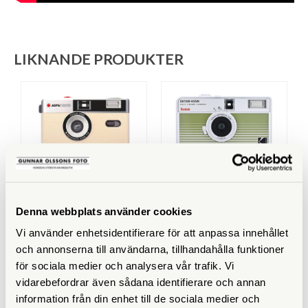
LIKNANDE PRODUKTER
Denna webbplats använder cookies
AgfaPhoto
Kodak
Vi använder enhetsidentifierare för att anpassa innehållet
AgfaPhoto Analog 35mm
Kodak EKTAR H35N
Startkit Beige
Startkit Striped Green
och annonserna till användarna, tillhandahålla funktioner
Finns i lager
Finns i lager
för sociala medier och analysera vår trafik. Vi
vidarebefordrar även sådana identifierare och annan
649 SEK
1.090 SEK
information från din enhet till de sociala medier och
696 SEK
1.147 SEK