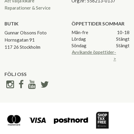
Att välja kikare
Org.nr: 556213-0137
Reparationer & Service
BUTIK
ÖPPETTIDER SOMMAR
Mån-fre
10-18
Gunnar Olssons Foto
Lördag
Stängt
Hornsgatan 91
Söndag
Stängt
117 26 Stockholm
Avvikande öppettider-
>
FÖLJ OSS