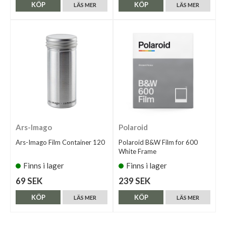
KÖP
KÖP
LÄS MER
LÄS MER
Ars-Imago
Polaroid
Ars-Imago Film Container 120
Polaroid B&W Film for 600
White Frame
Finns i lager
Finns i lager
69 SEK
239 SEK
KÖP
KÖP
LÄS MER
LÄS MER