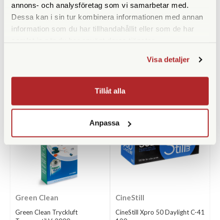
annons- och analysföretag som vi samarbetar med.
KÖP
KÖP
LÄS MER
LÄS MER
Dessa kan i sin tur kombinera informationen med annan
information som du har tillhandahållit eller som de har
samlat in när du har använt deras tjänster.
Visa detaljer
ANDRA KÖPTE ÄVEN
Tillåt alla
Anpassa
Green Clean
CineStill
Green Clean Tryckluft
CineStill Xpro 50 Daylight C-41