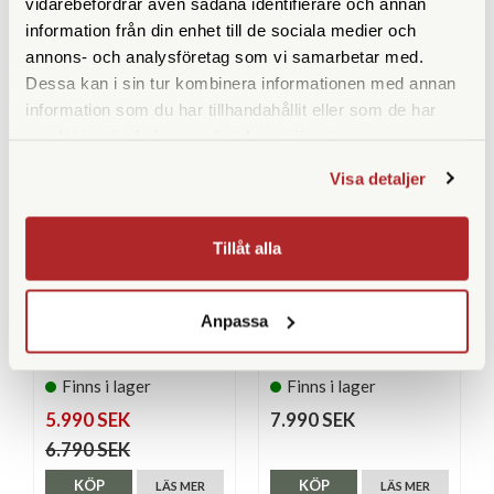
vidarebefordrar även sådana identifierare och annan
information från din enhet till de sociala medier och
annons- och analysföretag som vi samarbetar med.
LIKNANDE PRODUKTER
Dessa kan i sin tur kombinera informationen med annan
information som du har tillhandahållit eller som de har
samlat in när du har använt deras tjänster.
Visa detaljer
Tillåt alla
Anpassa
Pentax
Fujifilm
Pentax 17 Dark Silver
Fujifilm X-HF1 Silver
Finns i lager
Finns i lager
5.990 SEK
7.990 SEK
6.790 SEK
KÖP
KÖP
LÄS MER
LÄS MER