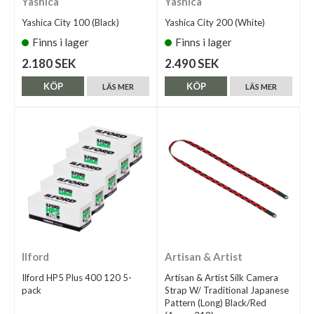
Yashica
Yashica
Yashica City 100 (Black)
Yashica City 200 (White)
Finns i lager
Finns i lager
2.180 SEK
2.490 SEK
KÖP
KÖP
LÄS MER
LÄS MER
Ilford
Artisan & Artist
Ilford HP5 Plus 400 120 5-
Artisan & Artist Silk Camera
pack
Strap W/ Traditional Japanese
Pattern (Long) Black/Red