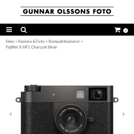
0
Hem
>
Kamera & Foto
>
Kompaktkameror
>
Fujifilm X-HF1 Charcoal Silver