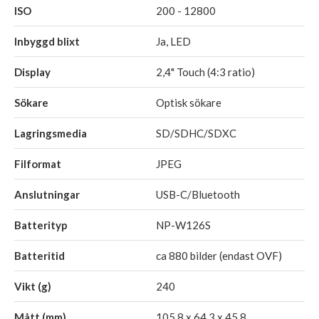
ISO
200 - 12800
Inbyggd blixt
Ja, LED
Display
2,4" Touch (4:3 ratio)
Sökare
Optisk sökare
Lagringsmedia
SD/SDHC/SDXC
Filformat
JPEG
Anslutningar
USB-C/Bluetooth
Batterityp
NP-W126S
Batteritid
ca 880 bilder (endast OVF)
Vikt (g)
240
Mått (mm)
105,8 x 64,3 x 45,8