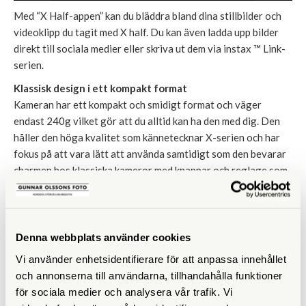
Med “X Half-appen” kan du bläddra bland dina stillbilder och
videoklipp du tagit med X half. Du kan även ladda upp bilder
direkt till sociala medier eller skriva ut dem via instax ™ Link-
serien.
Klassisk design i ett kompakt format
Kameran har ett kompakt och smidigt format och väger
endast 240g vilket gör att du alltid kan ha den med dig. Den
håller den höga kvalitet som kännetecknar X-serien och har
fokus på att vara lätt att använda samtidigt som den bevarar
charmen hos klassiska kameror med knappar och reglage som
påminner om traditionell analog fotografering.
H-HF1 har en optisk sökare som gör att dui kan uppleva
scener och motiv som de ser ut i verkligheten. När du endast
Denna webbplats använder cookies
använder den optiska sökaren räcker kamerans batteri upp till
Vi använder enhetsidentifierare för att anpassa innehållet
880 bilder då du kan använda kameran en hel dag utan att
och annonserna till användarna, tillhandahålla funktioner
oroa dig över batteritiden.
för sociala medier och analysera vår trafik. Vi