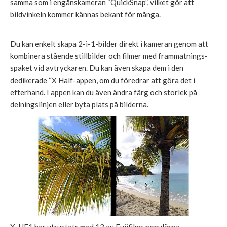
samma som i engånskameran “QuickSnap”, vilket gör att
bildvinkeln kommer kännas bekant för många.
Du kan enkelt skapa 2-i-1-bilder direkt i kameran genom att
kombinera stående stillbilder och filmer med frammatnings-
spaket vid avtryckaren. Du kan även skapa dem i den
dedikerade “X Half-appen, om du föredrar att göra det i
efterhand. I appen kan du även ändra färg och storlek på
delningslinjen eller byta plats på bilderna.
X-HF1 har utrustats med 13 av Fujifilms populärna