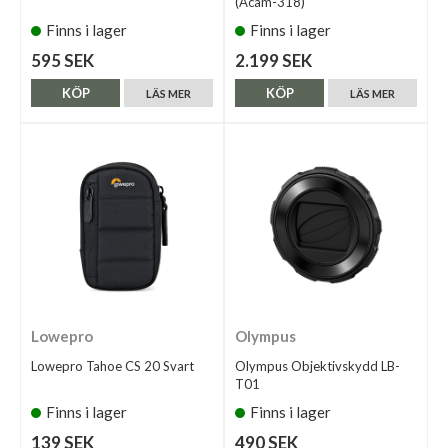
(Acam-318)
Finns i lager
Finns i lager
595 SEK
2.199 SEK
KÖP
KÖP
LÄS MER
LÄS MER
Lowepro
Olympus
Lowepro Tahoe CS 20 Svart
Olympus Objektivskydd LB-
T01
Finns i lager
Finns i lager
139 SEK
490 SEK