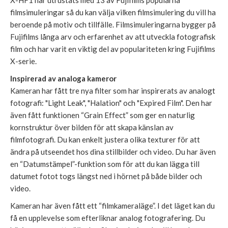
filmsimuleringar så du kan välja vilken filmsimulering du vill ha
beroende på motiv och tillfälle. Filmsimuleringarna bygger på
Fujifilms långa arv och erfarenhet av att utveckla fotografisk
film och har varit en viktig del av populariteten kring Fujifilms
X-serie.
Inspirerad av analoga kameror
Kameran har fått tre nya filter som har inspirerats av analogt
fotografi: "Light Leak", "Halation" och "Expired Film". Den har
även fått funktionen “Grain Effect” som ger en naturlig
kornstruktur över bilden för att skapa känslan av
filmfotografi. Du kan enkelt justera olika texturer för att
ändra på utseendet hos dina stillbilder och video. Du har även
en “Datumstämpel”-funktion som för att du kan lägga till
datumet fotot togs längst ned i hörnet på både bilder och
video.
Kameran har även fått ett “filmkameraläge”. I det läget kan du
få en upplevelse som efterliknar analog fotografering. Du