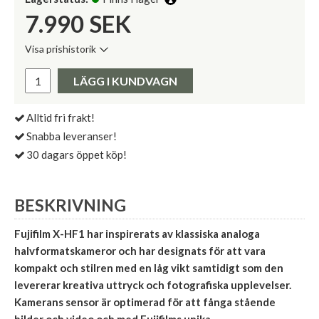
7.990
SEK
Visa prishistorik
Lägsta pris de senaste 30 dagarna:
Pris:
LÄGG I KUNDVAGN
Alltid fri frakt!
Snabba leveranser!
30 dagars öppet köp!
BESKRIVNING
Fujifilm X-HF1 har inspirerats av klassiska analoga
halvformatskameror och har designats för att vara
kompakt och stilren med en låg vikt samtidigt som den
levererar kreativa uttryck och fotografiska upplevelser.
Kamerans sensor är optimerad för att fånga stående
bilder och video och med Fujifilms unika