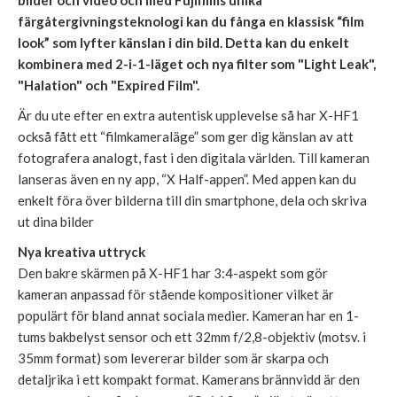
färgåtergivningsteknologi kan du fånga en klassisk “film
look” som lyfter känslan i din bild. Detta kan du enkelt
kombinera med 2-i-1-läget och nya filter som "Light Leak",
"Halation" och "Expired Film".
Är du ute efter en extra autentisk upplevelse så har X-HF1
också fått ett “filmkameraläge” som ger dig känslan av att
fotografera analogt, fast i den digitala världen. Till kameran
lanseras även en ny app, “X Half-appen”. Med appen kan du
enkelt föra över bilderna till din smartphone, dela och skriva
ut dina bilder
Nya kreativa uttryck
Den bakre skärmen på X-HF1 har 3:4-aspekt som gör
kameran anpassad för stående kompositioner vilket är
populärt för bland annat sociala medier. Kameran har en 1-
tums bakbelyst sensor och ett 32mm f/2,8-objektiv (motsv. i
35mm format) som levererar bilder som är skarpa och
detaljrika i ett kompakt format. Kamerans brännvidd är den