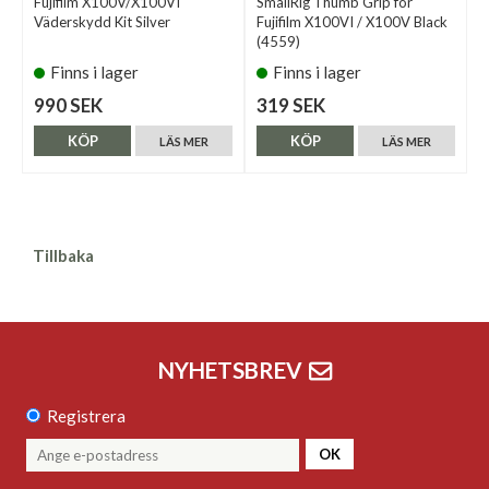
Fujifilm X100V/X100VI
SmallRig Thumb Grip for
Väderskydd Kit Silver
Fujifilm X100VI / X100V Black
(4559)
Finns i lager
Finns i lager
990 SEK
319 SEK
KÖP
KÖP
LÄS MER
LÄS MER
Tillbaka
NYHETSBREV
Registrera
OK