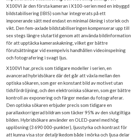
X100VI är den första kameran i X100-serien med en inbyggd
bildstabilisering (IBIS) som har integrerats på ett
imponerande sätt med endast en minimal ökning i storlek och
vikt. Den fem-axlade bildstabiliseringen kompenserar upp till
sex stegs längre slutartid genom att använda bildinformation
för att upptäcka kameraskakning, vilket ger bättre
förutsättningar vid exempelvis handhållen videoinspelning
och fotografering i svagt ljus.
X100VI har, precis som tidigare modeller i serien, en
avancerad hybridsökare där det går att växla mellan den
optiska sökaren, som ger en konstant bild av motivet utan
tidsfördröjning, och den elektroniska sökaren, som ger bättre
kontroll av exponering och färger medan du fotograferar.
Den optiska sökaren erbjuder precis som tidigare en
parallaxkorrigerad bildram som täcker 95% av den slutgiltiga
bilden. Hybridsökare använder en OLED-panel med hög
upplösning (3 690 000-punkter), ljusstyrka och kontrast för
att kunna visa stor detaljrikedom både i mörka och ljusa delar