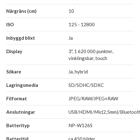
Närgräns (cm)
10
ISO
125 - 12800
Inbyggd blixt
Ja
Display
3", 1 620 000 punkter,
vinklingsbar, touch
Sökare
Ja, hybrid
Lagringsmedia
SD/SDHC/SDXC
Filformat
JPEG/RAW/JPEG+RAW
Anslutningar
USB/HDMI/Mic(2,5mm)/Bluetoot
Batterityp
NP-W126S
Batteritid
ca 450 bilder