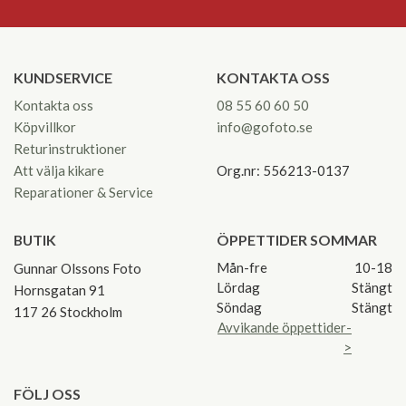
KUNDSERVICE
KONTAKTA OSS
Kontakta oss
08 55 60 60 50
Köpvillkor
info@gofoto.se
Returinstruktioner
Att välja kikare
Org.nr: 556213-0137
Reparationer & Service
BUTIK
ÖPPETTIDER SOMMAR
Mån-fre
10-18
Gunnar Olssons Foto
Lördag
Stängt
Hornsgatan 91
Söndag
Stängt
117 26 Stockholm
Avvikande öppettider-
>
FÖLJ OSS