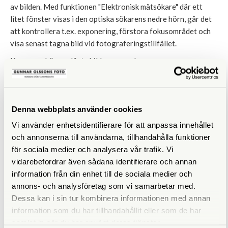
av bilden. Med funktionen "Elektronisk mätsökare" där ett
litet fönster visas i den optiska sökarens nedre hörn, går det
att kontrollera t.ex. exponering, förstora fokusområdet och
visa senast tagna bild vid fotograferingstillfället.
Kamerans högupplösta bildsensor och nya processor
möjliggör i 4:2:2 10-bitars videoinspelning internt i 6K/30P
och 4K/60P med stöd för olika codecs (H.264 och H.265).
X100VI har ett 4K HQ-läge där mycket hög detaljrikedom
Denna webbplats använder cookies
uppnås genom 6K-översampling. Ett nytt autofokusläge för
spårning av motiv har tillkommit där användaren kan peka på
Vi använder enhetsidentifierare för att anpassa innehållet
skärmen för att välja motiv som ska spåras under filmning i
och annonserna till användarna, tillhandahålla funktioner
AF-C + Wide / Tracking AF-läge. Detta gör det mycket
för sociala medier och analysera vår trafik. Vi
enklare att spåra rätt motiv i situationer där flera motiv finns i
vidarebefordrar även sådana identifierare och annan
bilden.
information från din enhet till de sociala medier och
annons- och analysföretag som vi samarbetar med.
Förädlad hantering och tillbehör för vädertätning
Dessa kan i sin tur kombinera informationen med annan
Precis som sin föregångare, X100V, har nya FUJIFILM
information som du har tillhandahållit eller som de har
X100VI en topp- och bottenplatta frästa ur aluminium som
samlat in när du har använt deras tjänster.
blivit behandlade med en särskild ytbeläggning (alumite) för