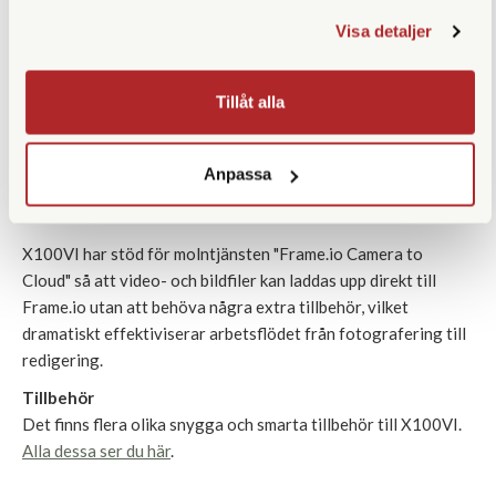
en slät finish. Tillsammans med adapterringen AR-X100 och
Visa detaljer
ett skyddsfilter (PRF-49) blir X100VI väderskyddad.
Förbättringar har gjorts med kamerans grepp för att
Tillåt alla
säkerställa precis rätt känsla och placeringen av knapparna på
kamerans baksidan har flyttats för att bli lättare att nå med
höger hand. Kamerans bakre LCD-skärm är vinklingsbar, utan
Anpassa
att för den delen kompromissa med kamerans design och
storlek.
X100VI har stöd för molntjänsten "Frame.io Camera to
Cloud" så att video- och bildfiler kan laddas upp direkt till
Frame.io utan att behöva några extra tillbehör, vilket
dramatiskt effektiviserar arbetsflödet från fotografering till
redigering.
Tillbehör
Det finns flera olika snygga och smarta tillbehör till X100VI.
Alla dessa ser du här
.