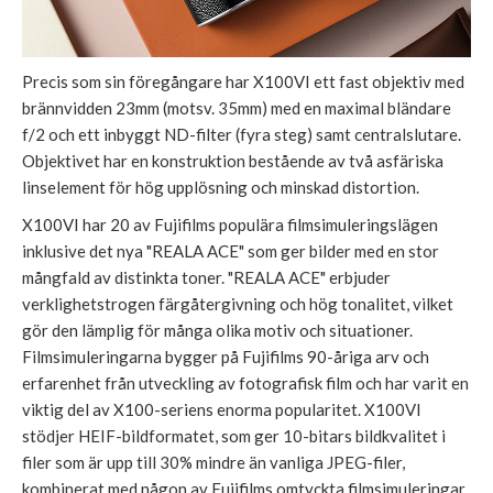
Precis som sin föregångare har X100VI ett fast objektiv med
brännvidden 23mm (motsv. 35mm) med en maximal bländare
f/2 och ett inbyggt ND-filter (fyra steg) samt centralslutare.
Objektivet har en konstruktion bestående av två asfäriska
linselement för hög upplösning och minskad distortion.
X100VI har 20 av Fujifilms populära filmsimuleringslägen
inklusive det nya "REALA ACE" som ger bilder med en stor
mångfald av distinkta toner. "REALA ACE" erbjuder
verklighetstrogen färgåtergivning och hög tonalitet, vilket
gör den lämplig för många olika motiv och situationer.
Filmsimuleringarna bygger på Fujifilms 90-åriga arv och
erfarenhet från utveckling av fotografisk film och har varit en
viktig del av X100-seriens enorma popularitet. X100VI
stödjer HEIF-bildformatet, som ger 10-bitars bildkvalitet i
filer som är upp till 30% mindre än vanliga JPEG-filer,
kombinerat med någon av Fujifilms omtyckta filmsimuleringar