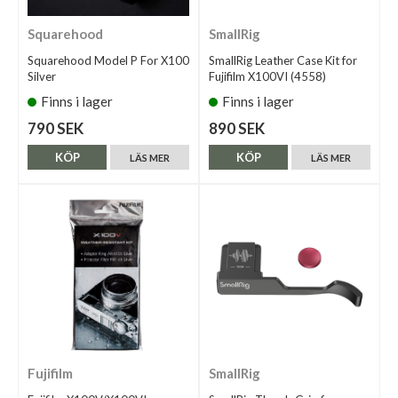
Squarehood
SmallRig
Squarehood Model P For X100
SmallRig Leather Case Kit for
Silver
Fujifilm X100VI (4558)
Finns i lager
Finns i lager
790 SEK
890 SEK
KÖP
KÖP
LÄS MER
LÄS MER
Fujifilm
SmallRig