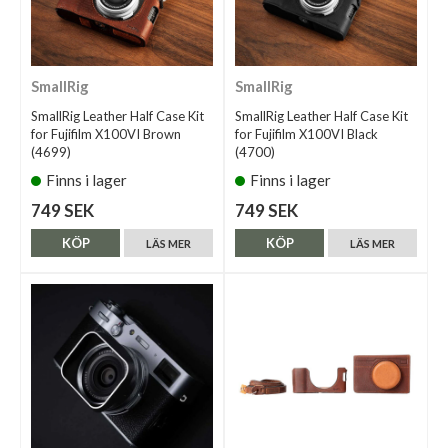
SmallRig
SmallRig
SmallRig Leather Half Case Kit
SmallRig Leather Half Case Kit
for Fujifilm X100VI Brown
for Fujifilm X100VI Black
(4699)
(4700)
Finns i lager
Finns i lager
749 SEK
749 SEK
KÖP
KÖP
LÄS MER
LÄS MER