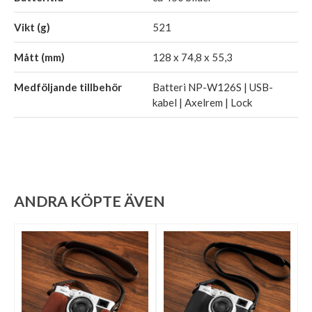
Vikt (g)
521
Mått (mm)
128 x 74,8 x 55,3
Medföljande tillbehör
Batteri NP-W126S | USB-
kabel | Axelrem | Lock
ANDRA KÖPTE ÄVEN