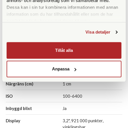
annons- och analysföretag som vi samarbetar med.
Dessa kan i sin tur kombinera informationen med annan
Upplösning
16 megapixlar
information som du har tillhandahållit eller som de har
samlat in när du har använt deras tjänster.
Sensor
1/2,3" CMOS
Visa detaljer
Video
Upp till 4K
Optisk zoom
125x (motsv. 24-3000)
Tillåt alla
Ljusstyrka optik
f/2,8-8,0
Anpassa
Optisk bildstabilisering
Ja
Närgräns (cm)
1 cm
ISO
100-6400
Inbyggd blixt
Ja
Display
3,2", 921 000 punkter,
vinklingsbar