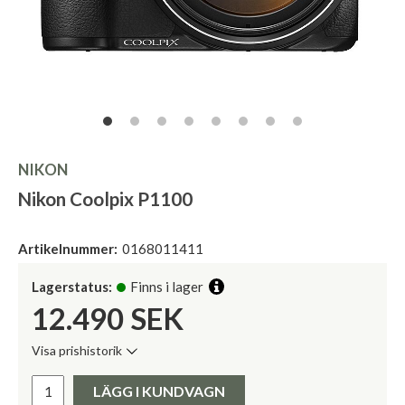
NIKON
Nikon Coolpix P1100
Artikelnummer:
0168011411
Lagerstatus:
Finns i lager
12.490
SEK
Visa prishistorik
Lägsta pris de senaste 30 dagarna:
Pris:
LÄGG I KUNDVAGN