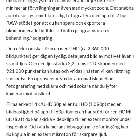
bildhanteringssystem och avancerade objektivteknik
minimerar förvrängningar även med mycket zoom. Det snabba
autofokussystemet låter dig fotografera med upp till 7 bps.
RAW-stödet gör att du kan spara och exportera
okomprimerade bildfiler till valfri programvara för
behandling/redigering.
Den elektroniska sökaren med UHD (ca 2 360 000
bildpunkter) ger dig en tydlig, detaljerad bild av motivet även i
starkt ljus. Och den ljusstarka 3,2-tums LCD-skärmen med
921 000 punkter kan lutas och vridas i nästan vilken riktning
som helst. En ögonsensor växlar automatiskt mellan
fotografering med skärm och med sökare när du lyfter
kameran mot ansiktet.
Filma enkelt i 4K/UHD 30p eller full HD (1 080p) med en
bildhastighet på upp till 60p. Kameran har stöd för ren HDMI
ut, så att du kan skicka videoklipp till en extern monitor under
inspelning. Och via kamerans inbyggda mikrofoningång kan
du koppla in en extern mikrofon för skarpare ljud.