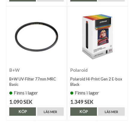
B+W
Polaroid
B+W UV-Filter 77mm MRC
Polaroid Hi-Print Gen 2 E-box
Basic
Black
Finns i lager
Finns i lager
1.090 SEK
1.349 SEK
KÖP
KÖP
LÄS MER
LÄS MER