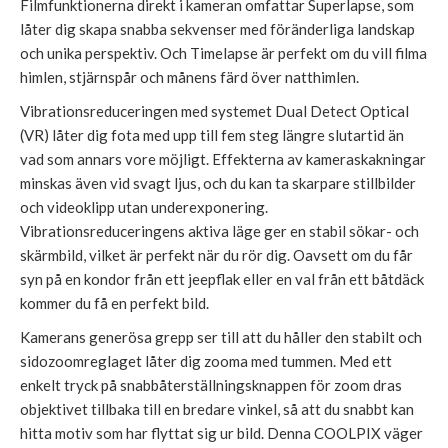
Filmfunktionerna direkt i kameran omfattar Superlapse, som
låter dig skapa snabba sekvenser med föränderliga landskap
och unika perspektiv. Och Timelapse är perfekt om du vill filma
himlen, stjärnspår och månens färd över natthimlen.
Vibrationsreduceringen med systemet Dual Detect Optical
(VR) låter dig fota med upp till fem steg längre slutartid än
vad som annars vore möjligt. Effekterna av kameraskakningar
minskas även vid svagt ljus, och du kan ta skarpare stillbilder
och videoklipp utan underexponering.
Vibrationsreduceringens aktiva läge ger en stabil sökar- och
skärmbild, vilket är perfekt när du rör dig. Oavsett om du får
syn på en kondor från ett jeepflak eller en val från ett båtdäck
kommer du få en perfekt bild.
Kamerans generösa grepp ser till att du håller den stabilt och
sidozoomreglaget låter dig zooma med tummen. Med ett
enkelt tryck på snabbåterställningsknappen för zoom dras
objektivet tillbaka till en bredare vinkel, så att du snabbt kan
hitta motiv som har flyttat sig ur bild. Denna COOLPIX väger