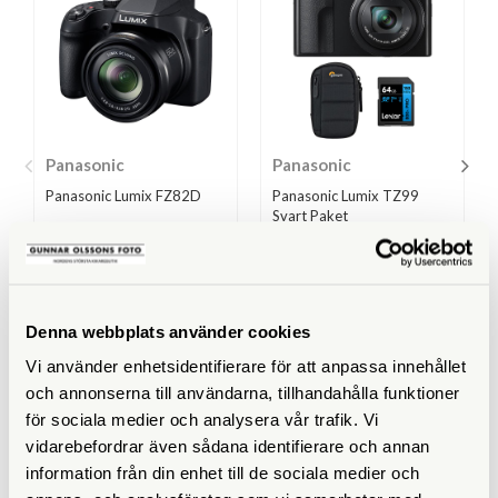
Panasonic
Panasonic
Panasonic Lumix FZ82D
Panasonic Lumix TZ99
Svart Paket
Finns i lager
Finns i lager
5.280 SEK
7.490 SEK
7.728 SEK
Denna webbplats använder cookies
KÖP
KÖP
LÄS MER
LÄS MER
Vi använder enhetsidentifierare för att anpassa innehållet
och annonserna till användarna, tillhandahålla funktioner
för sociala medier och analysera vår trafik. Vi
vidarebefordrar även sådana identifierare och annan
information från din enhet till de sociala medier och
SPECIFIKATIONER