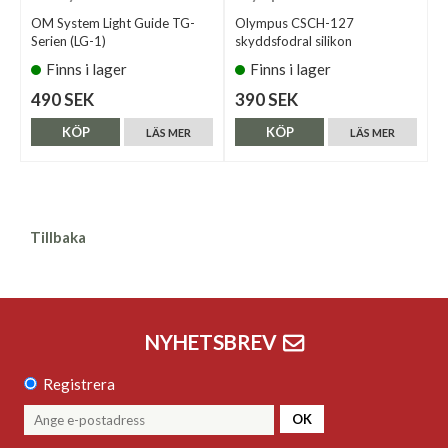
OM System Light Guide TG-
Olympus CSCH-127
Serien (LG-1)
skyddsfodral silikon
Finns i lager
Finns i lager
490 SEK
390 SEK
KÖP
KÖP
LÄS MER
LÄS MER
Tillbaka
NYHETSBREV
Registrera
OK