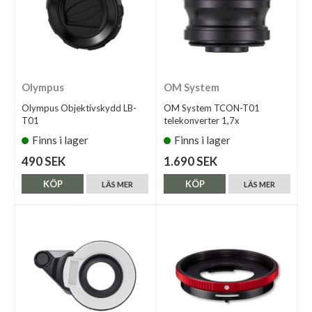
Olympus
OM System
Olympus Objektivskydd LB-
OM System TCON-T01
T01
telekonverter 1,7x
Finns i lager
Finns i lager
490 SEK
1.690 SEK
KÖP
KÖP
LÄS MER
LÄS MER