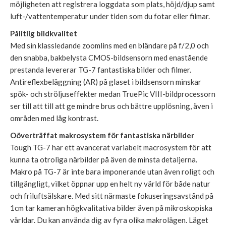
möjligheten att registrera loggdata som plats, höjd/djup samt
luft-/vattentemperatur under tiden som du fotar eller filmar.
Pålitlig bildkvalitet
Med sin klassledande zoomlins med en bländare på f/2,0 och
den snabba, bakbelysta CMOS-bildsensorn med enastående
prestanda levererar TG-7 fantastiska bilder och filmer.
Antireflexbeläggning (AR) på glaset i bildsensorn minskar
spök- och ströljuseffekter medan TruePic VIII-bildprocessorn
ser till att till att ge mindre brus och bättre upplösning, även i
områden med låg kontrast.
Oöverträffat makrosystem för fantastiska närbilder
Tough TG-7 har ett avancerat variabelt macrosystem för att
kunna ta otroliga närbilder på även de minsta detaljerna.
Makro på TG-7 är inte bara imponerande utan även roligt och
tillgängligt, vilket öppnar upp en helt ny värld för både natur
och friluftsälskare. Med sitt närmaste fokuseringsavstånd på
1cm tar kameran högkvalitativa bilder även på mikroskopiska
världar. Du kan använda dig av fyra olika makrolägen. Läget