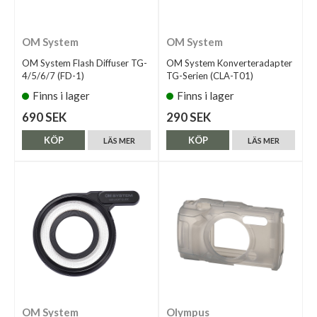
OM System
OM System
OM System Flash Diffuser TG-
OM System Konverteradapter
4/5/6/7 (FD-1)
TG-Serien (CLA-T01)
Finns i lager
Finns i lager
690 SEK
290 SEK
KÖP
KÖP
LÄS MER
LÄS MER
OM System
Olympus