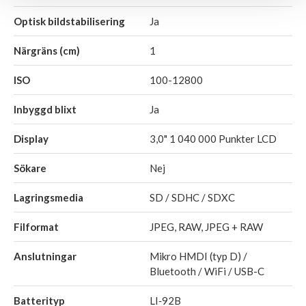
Optisk bildstabilisering
Ja
Närgräns (cm)
1
ISO
100-12800
Inbyggd blixt
Ja
Display
3,0" 1 040 000 Punkter LCD
Sökare
Nej
Lagringsmedia
SD / SDHC / SDXC
Filformat
JPEG, RAW, JPEG + RAW
Anslutningar
Mikro HMDI (typ D) /
Bluetooth / WiFi / USB-C
Batterityp
LI‑92B