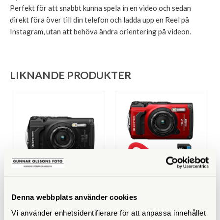
Perfekt för att snabbt kunna spela in en video och sedan
direkt föra över till din telefon och ladda upp en Reel på
Instagram, utan att behöva ändra orientering på videon.
LIKNANDE PRODUKTER
OM System
OM System
Denna webbplats använder cookies
OM System Tough TG-7
OM System Tough TG-7
Svart
Startkit Röd
Vi använder enhetsidentifierare för att anpassa innehållet