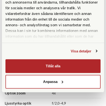
Finns i lager
Finns i lager
och annonserna till användarna, tillhandahålla funktioner
5.630 SEK
5.990 SEK
för sociala medier och analysera vår trafik. Vi
vidarebefordrar även sådana identifierare och annan
6.358 SEK
information från din enhet till de sociala medier och
KÖP
KÖP
LÄS MER
LÄS MER
annons- och analysföretag som vi samarbetar med.
Dessa kan i sin tur kombinera informationen med annan
information som du har tillhandahållit eller som de har
samlat in när du har använt deras tjänster.
SPECIFIKATIONER
Visa detaljer
Upplösning
12 megapixlar
Tillåt alla
Sensor
1/2,33'' CMOS
Anpassa
Video
4K (3840 x 2160) / 30p, 25p
Optisk zoom
4x
Ljusstyrka optik
f/2,0-4,9