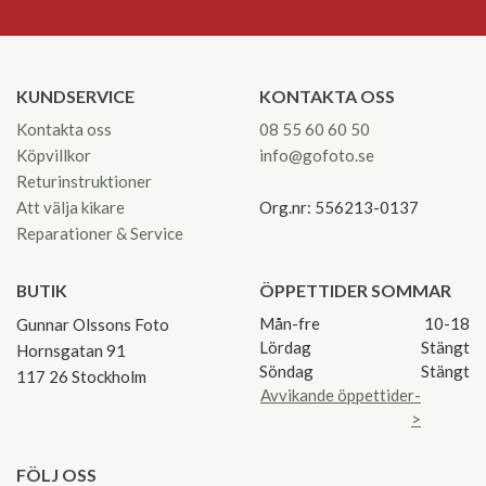
KUNDSERVICE
KONTAKTA OSS
Kontakta oss
08 55 60 60 50
Köpvillkor
info@gofoto.se
Returinstruktioner
Att välja kikare
Org.nr: 556213-0137
Reparationer & Service
BUTIK
ÖPPETTIDER SOMMAR
Mån-fre
10-18
Gunnar Olssons Foto
Lördag
Stängt
Hornsgatan 91
Söndag
Stängt
117 26 Stockholm
Avvikande öppettider-
>
FÖLJ OSS