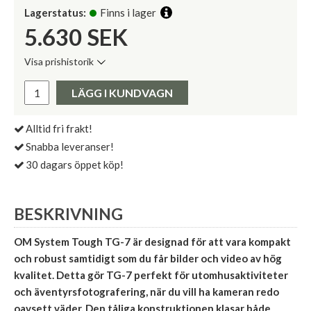
Lagerstatus:
Finns i lager
5.630
SEK
Visa prishistorik
Lägsta pris de senaste 30 dagarna:
Pris:
LÄGG I KUNDVAGN
Alltid fri frakt!
Snabba leveranser!
30 dagars öppet köp!
BESKRIVNING
OM System Tough TG-7 är designad för att vara kompakt
och robust samtidigt som du får bilder och video av hög
kvalitet. Detta gör TG-7 perfekt för utomhusaktiviteter
och äventyrsfotografering, när du vill ha kameran redo
oavsett väder. Den tåliga konstruktionen klasar både