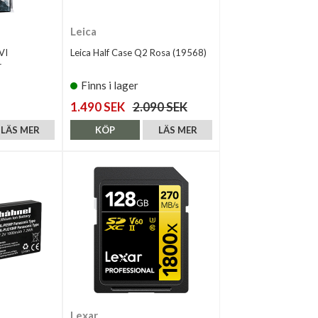
Leica
VI
Leica Half Case Q2 Rosa (19568)
r
Finns i lager
1.490 SEK
2.090 SEK
LÄS MER
KÖP
LÄS MER
Lexar