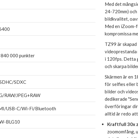
Med det mångsi
24-720mm) och 5
bildkvalitet, oa
Med en iZoom-fu
6400
kompromissa me
TZ99 är skapad f
videoprestanda 
1 840 000 punkter
i 120fps. Detta g
och skarpa bilde
Skärmen är en 1
/SDHC/SDXC
för selfies eller
bilder och vide
EG/RAW/JPEG+RAW
dedikerade "Sen
överföringar dir
I/USB-C/Wi-Fi/Bluetooth
alltid är redo att
W-BLG10
Kraftfull 30x
zoomomfång, ut