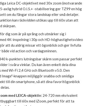
diga Leica DC-objektivet med 30x zoom (motvarande
-axlig hybrid O.I.S.+ -stabilisering ger TZ99 en hög
vsett om du fångar stora landskap eller små detaljer.
nktion kan räckvidden utökas upp till 60x utan att
d skärpan.
ör dig som är på språng och utmärker sig i
med 4K-inspelning i 30p och HD-höghastighetsvideo
ör att du aldrig missar ett ögonblick och ger livfulla
r både vid action och vardagsminnen.
840 k-punkters lutningsbar skärm som passar perfekt
 bilder i svåra vinklar. Du kan även enkelt dela dina
os med Wi-Fi 2,4 GHz och Bluetooth v5.0. Den
d Image"-knappen möjliggör snabba och smidiga
ekt till din smartphone, så att dina favoritögonblick
 delas.
 zoom med LEICA-objektiv:
24-720 mm ekvivalent
byggbart till 60x med iZoom, perfekt för att ta