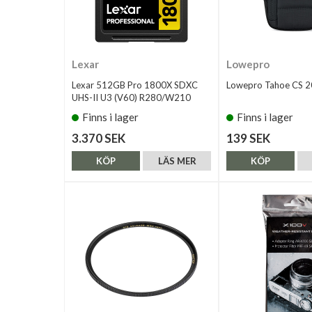
Lexar
Lowepro
Lexar 512GB Pro 1800X SDXC
Lowepro Tahoe CS 2
UHS-II U3 (V60) R280/W210
Finns i lager
Finns i lager
3.370 SEK
139 SEK
KÖP
LÄS MER
KÖP