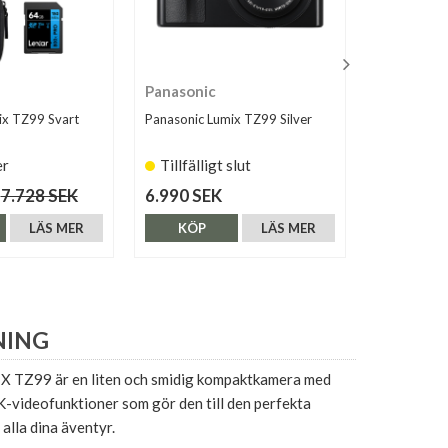
Panasonic
Nikon
ix TZ99 Svart
Panasonic Lumix TZ99 Silver
Nikon Cool
er
Tillfälligt slut
Finns i 
7.728 SEK
6.990 SEK
12.490 S
LÄS MER
KÖP
LÄS MER
KÖP
NING
 TZ99 är en liten och smidig kompaktkamera med
-videofunktioner som gör den till den perfekta
 alla dina äventyr.