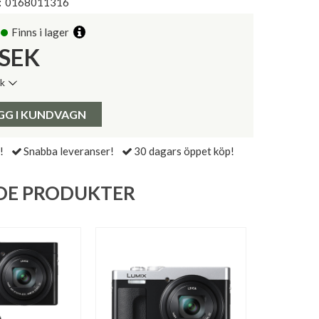
:
0168011316
Finns i lager
SEK
ik
de senaste 30 dagarna:
Pris:
GG I KUNDVAGN
!
Snabba leveranser!
30 dagars öppet köp!
DE PRODUKTER