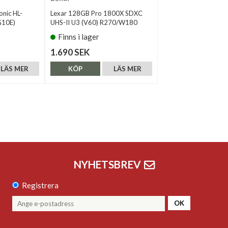
onic HL-
Lexar 128GB Pro 1800X SDXC
10E)
UHS-II U3 (V60) R270/W180
Finns i lager
1.690 SEK
LÄS MER
KÖP
LÄS MER
NYHETSBREV
Registrera
OK