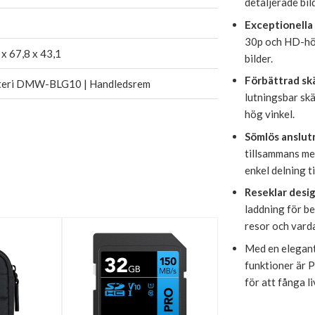
detaljerade bil
Exceptionella
30p och HD-hö
x 67,8 x 43,1
bilder.
Förbättrad skä
teri DMW-BLG10 | Handledsrem
lutningsbar skä
hög vinkel.
Sömlös anslut
tillsammans me
enkel delning t
Reseklar desig
laddning för be
resor och vard
Med en elegant
funktioner är 
för att fånga li