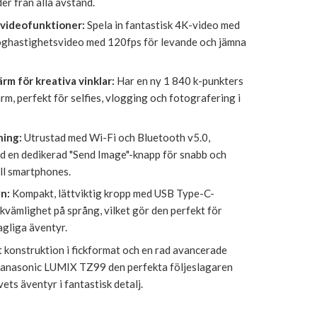
der från alla avstånd.
 videofunktioner:
Spela in fantastisk 4K-video med
ghastighetsvideo med 120fps för levande och jämna
rm för kreativa vinklar:
Har en ny 1 840 k-punkters
rm, perfekt för selfies, vlogging och fotografering i
ning:
Utrustad med Wi-Fi och Bluetooth v5.0,
d en dedikerad "Send Image"-knapp för snabb och
ill smartphones.
n:
Kompakt, lättviktig kropp med USB Type-C-
kvämlighet på språng, vilket gör den perfekt för
agliga äventyr.
 konstruktion i fickformat och en rad avancerade
Panasonic LUMIX TZ99 den perfekta följeslagaren
vets äventyr i fantastisk detalj.