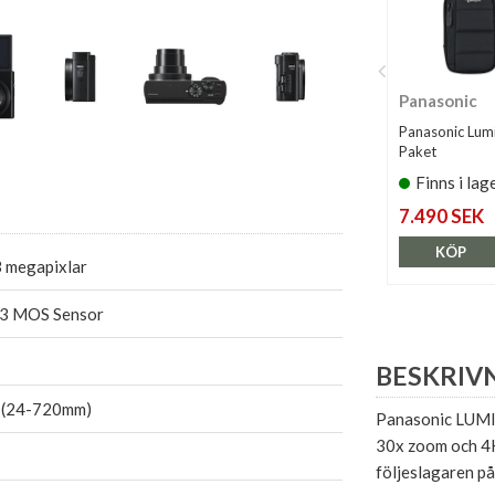
Panasonic
Panasonic Lum
Paket
Finns i lag
7.490 SEK
KÖP
3 megapixlar
,3 MOS Sensor
BESKRIV
 (24-720mm)
Panasonic LUMIX
30x zoom och 4K
följeslagaren på