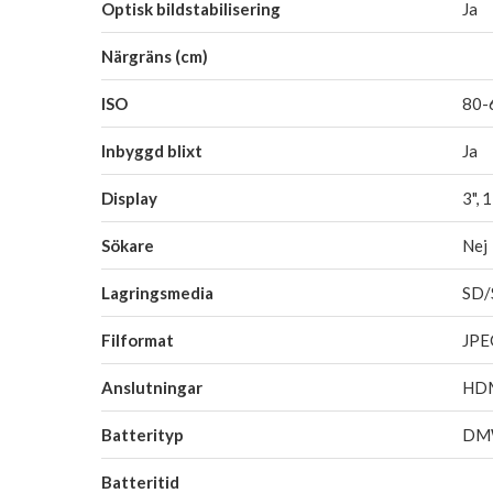
Optisk bildstabilisering
Ja
Närgräns (cm)
ISO
80-
Inbyggd blixt
Ja
Display
3", 
Sökare
Nej
Lagringsmedia
SD
Filformat
JP
Anslutningar
HDM
Batterityp
DM
Batteritid