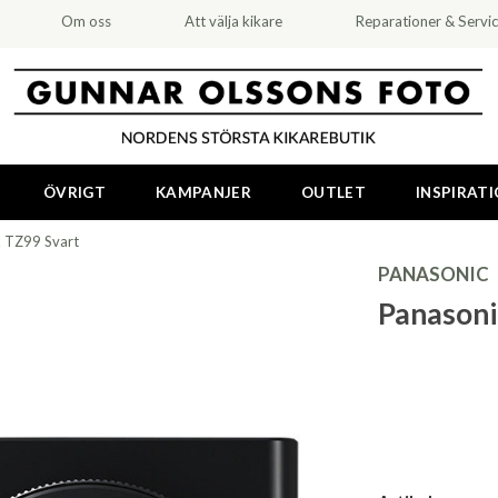
Om oss
Att välja kikare
Reparationer & Servi
ÖVRIGT
KAMPANJER
OUTLET
INSPIRAT
x TZ99 Svart
PANASONIC
Panasoni