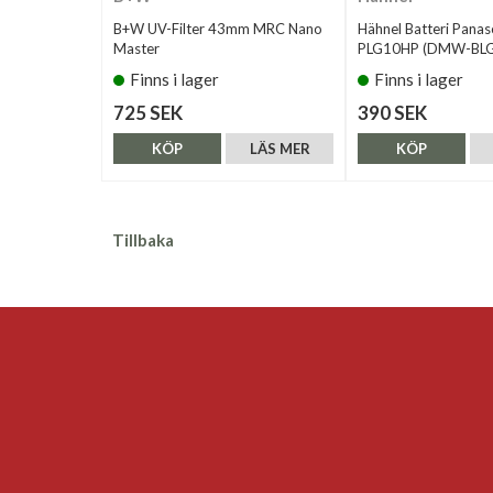
B+W UV-Filter 43mm MRC Nano
Hähnel Batteri Panas
Master
PLG10HP (DMW-BLG
Finns i lager
Finns i lager
725 SEK
390 SEK
KÖP
LÄS MER
KÖP
Tillbaka