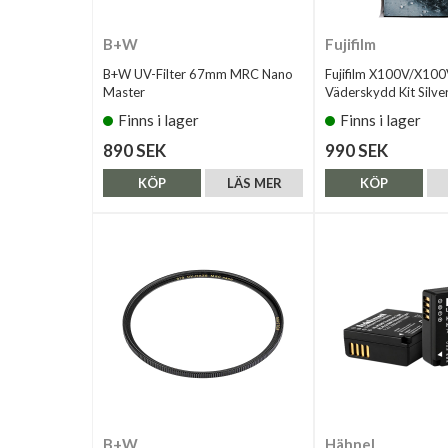
B+W
Fujifilm
B+W UV-Filter 67mm MRC Nano
Fujifilm X100V/X100
Master
Väderskydd Kit Silve
Finns i lager
Finns i lager
890 SEK
990 SEK
KÖP
LÄS MER
KÖP
B+W
Hähnel