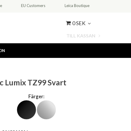
ce
EU Customers
Leica Boutique
0 SEK
TILL KASSAN
ION
c Lumix TZ99 Svart
Färger: