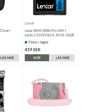
Lexar
0 Svart
Lexar SDHC 800x Pro UHS-I
cards, C10 (V10) U1, R150, 32GB
Finns i lager
419 SEK
LÄS MER
KÖP
LÄS MER