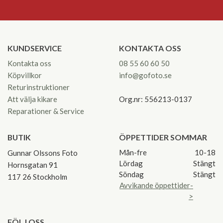
KUNDSERVICE
KONTAKTA OSS
Kontakta oss
08 55 60 60 50
Köpvillkor
info@gofoto.se
Returinstruktioner
Att välja kikare
Org.nr: 556213-0137
Reparationer & Service
BUTIK
ÖPPETTIDER SOMMAR
Mån-fre
10-18
Gunnar Olssons Foto
Lördag
Stängt
Hornsgatan 91
Söndag
Stängt
117 26 Stockholm
Avvikande öppettider-
>
FÖLJ OSS