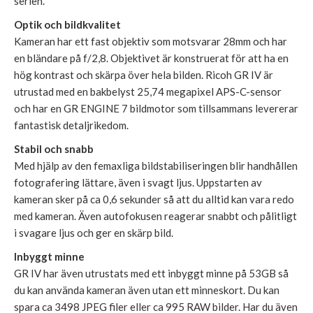
serien.
Optik och bildkvalitet
Kameran har ett fast objektiv som motsvarar 28mm och har
en bländare på f/2,8. Objektivet är konstruerat för att ha en
hög kontrast och skärpa över hela bilden. Ricoh GR IV är
utrustad med en bakbelyst 25,74 megapixel APS-C-sensor
och har en GR ENGINE 7 bildmotor som tillsammans levererar
fantastisk detaljrikedom.
Stabil och snabb
Med hjälp av den femaxliga bildstabiliseringen blir handhållen
fotografering lättare, även i svagt ljus. Uppstarten av
kameran sker på ca 0,6 sekunder så att du alltid kan vara redo
med kameran. Även autofokusen reagerar snabbt och pålitligt
i svagare ljus och ger en skärp bild.
Inbyggt minne
GR IV har även utrustats med ett inbyggt minne på 53GB så
du kan använda kameran även utan ett minneskort. Du kan
spara ca 3498 JPEG filer eller ca 995 RAW bilder. Har du även