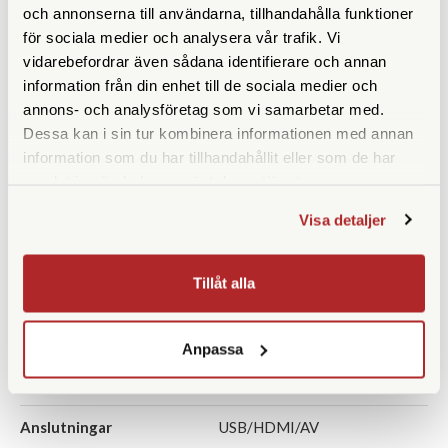
och annonserna till användarna, tillhandahålla funktioner
för sociala medier och analysera vår trafik. Vi
Ljusstyrka optik
f/2,8
vidarebefordrar även sådana identifierare och annan
Optisk bildstabilisering
Nej
information från din enhet till de sociala medier och
annons- och analysföretag som vi samarbetar med.
Närgräns (cm)
6
Dessa kan i sin tur kombinera informationen med annan
information som du har tillhandahållit eller som de har
ISO
100 - 204800
samlat in när du har använt deras tjänster.
Inbyggd blixt
Nej
Visa detaljer
Display
3" (1 037 000 punkter)
Tillåt alla
Sökare
Nej
Lagringsmedia
Micro-SD
Anpassa
Filformat
JPEG/RAW/JPEG+RAW
Anslutningar
USB/HDMI/AV