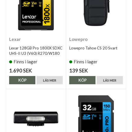
Lexar
Lowepro
Lexar 128GB Pro 1800X SDXC
Lowepro Tahoe CS 20 Svart
UHS-II U3 (V60) R270/W180
Finns i lager
Finns i lager
1.690 SEK
139 SEK
KÖP
KÖP
LÄS MER
LÄS MER