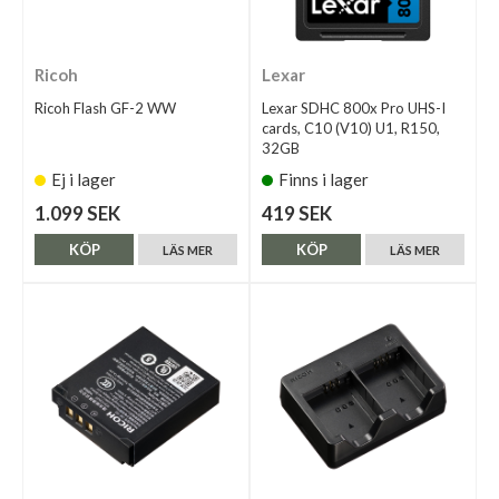
Ricoh
Lexar
Ricoh Flash GF-2 WW
Lexar SDHC 800x Pro UHS-I
cards, C10 (V10) U1, R150,
32GB
Ej i lager
Finns i lager
1.099 SEK
419 SEK
KÖP
KÖP
LÄS MER
LÄS MER