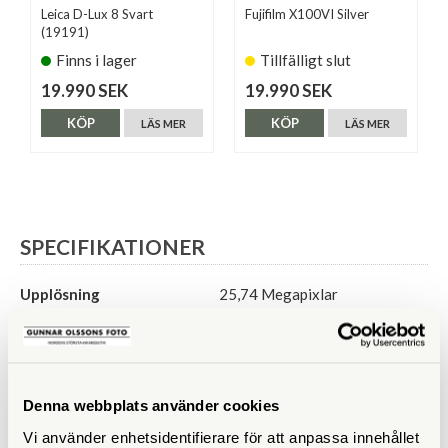
Leica D-Lux 8 Svart
Fujifilm X100VI Silver
(19191)
Finns i lager
Tillfälligt slut
19.990 SEK
19.990 SEK
KÖP
KÖP
LÄS MER
LÄS MER
SPECIFIKATIONER
Upplösning
25,74 Megapixlar
Sensor
23,3 x 15,5 mm CMOS (APS-
C)
Video
Full HD
Denna webbplats använder cookies
Vi använder enhetsidentifierare för att anpassa innehållet
Optisk zoom
1x (motsv. 28mm)