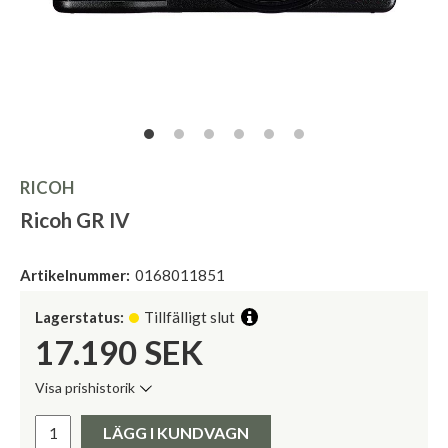
RICOH
Ricoh GR IV
Artikelnummer:
0168011851
Lagerstatus:
Tillfälligt slut
17.190
SEK
Visa prishistorik
Lägsta pris de senaste 30 dagarna:
Pris:
LÄGG I KUNDVAGN