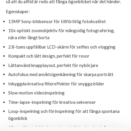
så att du alltid är redo att fånga ögonblicket när det händer.
Egenskaper:
13MP Sony-bildsensor för tillförlitlig fotokvalitet
10x optiskt zoomobjektiv för mångsidig fotografering,
nära eller långt borta
2.8-tums uppfällbar LCD-skärm för selfies och vlogging
Kompakt och lätt design, perfekt för resor
Lättanvänd knapplayout, perfekt för nybörjare
Autofokus med ansiktsigenkänning för skarpa porträtt
Inbyggda kreativa filtereffekter för snygga bilder
Slow-motion videoinspelning
Time-lapse-inspelning för kreativa sekvenser
Loop-inspelning och förinspelning för att fånga spontana
ögonblick
12 scenlägen, inklusive natt, porträtt och solnedgång