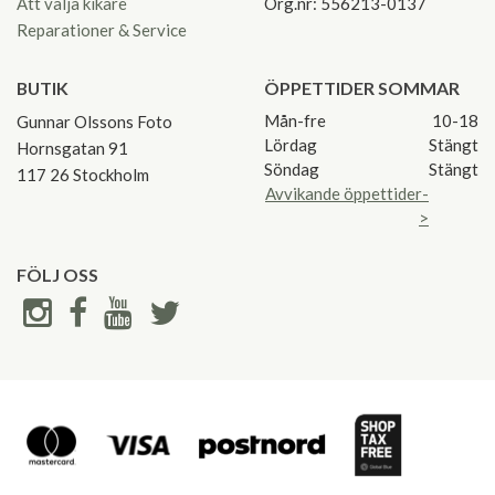
Att välja kikare
Org.nr: 556213-0137
Reparationer & Service
BUTIK
ÖPPETTIDER SOMMAR
Mån-fre
10-18
Gunnar Olssons Foto
Lördag
Stängt
Hornsgatan 91
Söndag
Stängt
117 26 Stockholm
Avvikande öppettider-
>
FÖLJ OSS