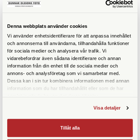
LIKNANDE PRODUKTER
Denna webbplats använder cookies
Vi använder enhetsidentifierare för att anpassa innehållet
och annonserna till användarna, tillhandahålla funktioner
för sociala medier och analysera vår trafik. Vi
vidarebefordrar även sådana identifierare och annan
information från din enhet till de sociala medier och
annons- och analysföretag som vi samarbetar med.
Dessa kan i sin tur kombinera informationen med annan
information som du har tillhandahållit eller som de har
AgfaPhoto
Yashica
samlat in när du har använt deras tjänster.
AgfaPhoto C130 Realishot
Yashica City 100 (Black)
Visa detaljer
Tillfälligt slut
Finns i lager
2.990 SEK
2.180 SEK
Tillåt alla