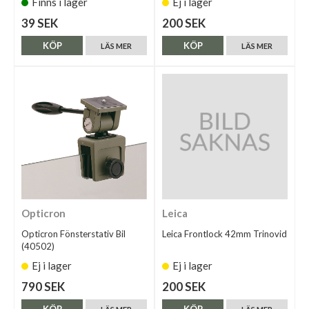
Finns i lager
Ej i lager
39 SEK
200 SEK
KÖP
KÖP
LÄS MER
LÄS MER
Opticron
Leica
Opticron Fönsterstativ Bil
Leica Frontlock 42mm Trinovid
(40502)
Ej i lager
Ej i lager
790 SEK
200 SEK
KÖP
KÖP