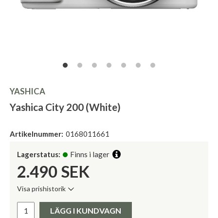
YASHICA
Yashica City 200 (White)
Artikelnummer:
0168011661
Lagerstatus:
Finns i lager
2.490
SEK
Visa prishistorik
Lägsta pris de senaste 30 dagarna:
Pris:
LÄGG I KUNDVAGN