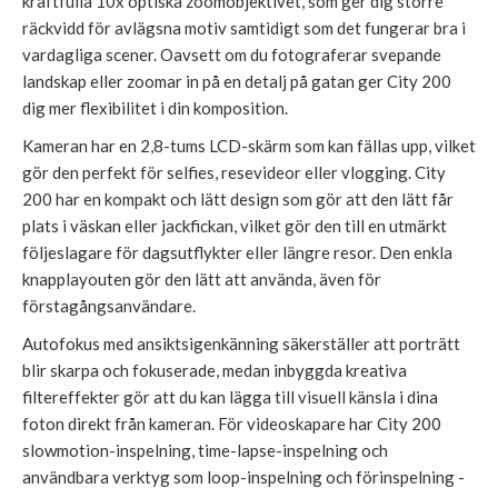
kraftfulla 10x optiska zoomobjektivet, som ger dig större
räckvidd för avlägsna motiv samtidigt som det fungerar bra i
vardagliga scener. Oavsett om du fotograferar svepande
landskap eller zoomar in på en detalj på gatan ger City 200
dig mer flexibilitet i din komposition.
Kameran har en 2,8-tums LCD-skärm som kan fällas upp, vilket
gör den perfekt för selfies, resevideor eller vlogging. City
200 har en kompakt och lätt design som gör att den lätt får
plats i väskan eller jackfickan, vilket gör den till en utmärkt
följeslagare för dagsutflykter eller längre resor. Den enkla
knapplayouten gör den lätt att använda, även för
förstagångsanvändare.
Autofokus med ansiktsigenkänning säkerställer att porträtt
blir skarpa och fokuserade, medan inbyggda kreativa
filtereffekter gör att du kan lägga till visuell känsla i dina
foton direkt från kameran. För videoskapare har City 200
slowmotion-inspelning, time-lapse-inspelning och
användbara verktyg som loop-inspelning och förinspelning -