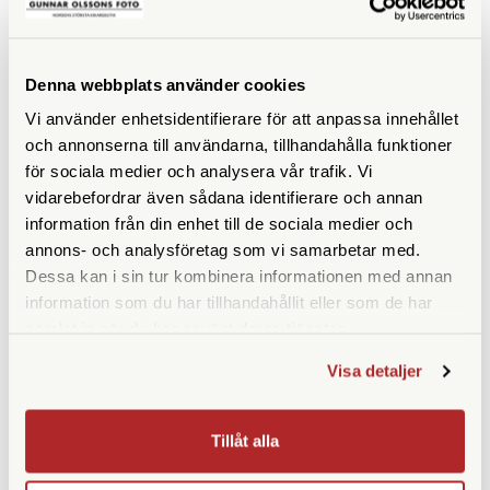
ANDRA KÖPTE ÄVEN
Denna webbplats använder cookies
Vi använder enhetsidentifierare för att anpassa innehållet
och annonserna till användarna, tillhandahålla funktioner
för sociala medier och analysera vår trafik. Vi
vidarebefordrar även sådana identifierare och annan
information från din enhet till de sociala medier och
annons- och analysföretag som vi samarbetar med.
Dessa kan i sin tur kombinera informationen med annan
information som du har tillhandahållit eller som de har
Opticron
Kodak
samlat in när du har använt deras tjänster.
Opticron Metall Lupp 10x
Kodak Charmera Keychain
Visa detaljer
(18mm) (57101)
Digital Camera Blind Box
Finns i lager
Finns i lager
Tillåt alla
245 SEK
439 SEK
KÖP
KÖP
LÄS MER
LÄS MER