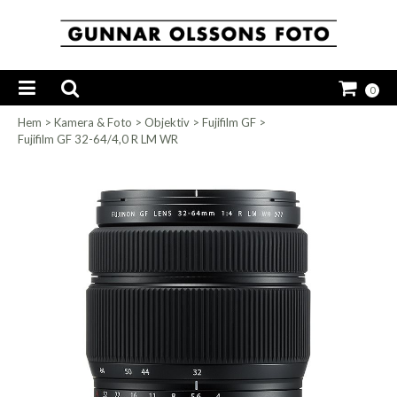
0
Hem
>
Kamera & Foto
>
Objektiv
>
Fujifilm GF
>
Fujifilm GF 32-64/4,0 R LM WR