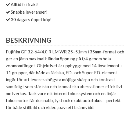
Alltid fri frakt!
Snabba leveranser!
30 dagars öppet köp!
BESKRIVNING
Fujifilm GF 32-64/4,0 R LM WR 25–51mm i 35mm-format och
ger en jämn maximal bländaröppning på f/4 genom hela
zoomomfånget. Objektivet är uppbyggt med 14 linselement i
11 grupper, där både asfäriska, ED- och Super ED-element
ingår för att leverera högsta möjliga skärpa och kontrast
samtidigt som sfäriska och kromatiska aberrationer effektivt
motverkas. Tack vare ett internt fokussystem och en linjär
fokusmotor får du snabb, tyst och exakt autofokus – perfekt
för både stillbild och video, oavsett brännvidd.