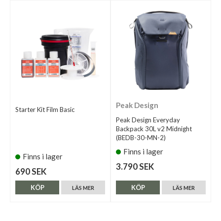
Peak Design
Starter Kit Film Basic
Peak Design Everyday
Backpack 30L v2 Midnight
(BEDB-30-MN-2)
Finns i lager
Finns i lager
3.790 SEK
690 SEK
KÖP
KÖP
LÄS MER
LÄS MER