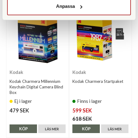
Anpassa
Kodak
Kodak
Kodak Charmera Millennium
Kodak Charmera Startpaket
Keychain Digital Camera Blind
Box
Ej i lager
Finns i lager
479 SEK
599 SEK
618 SEK
KÖP
KÖP
LÄS MER
LÄS MER