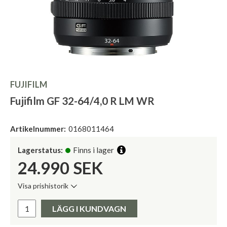
FUJIFILM
Fujifilm GF 32-64/4,0 R LM WR
Artikelnummer:
0168011464
Lagerstatus:
Finns i lager
24.990
SEK
Visa prishistorik
Lägsta pris de senaste 30 dagarna:
Pris:
LÄGG I KUNDVAGN