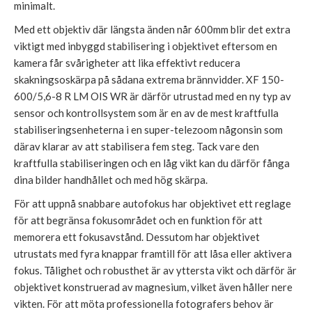
minimalt.
Med ett objektiv där längsta änden når 600mm blir det extra
viktigt med inbyggd stabilisering i objektivet eftersom en
kamera får svårigheter att lika effektivt reducera
skakningsoskärpa på sådana extrema brännvidder. XF 150-
600/5,6-8 R LM OIS WR är därför utrustad med en ny typ av
sensor och kontrollsystem som är en av de mest kraftfulla
stabiliseringsenheterna i en super-telezoom någonsin som
därav klarar av att stabilisera fem steg. Tack vare den
kraftfulla stabiliseringen och en låg vikt kan du därför fånga
dina bilder handhållet och med hög skärpa.
För att uppnå snabbare autofokus har objektivet ett reglage
för att begränsa fokusområdet och en funktion för att
memorera ett fokusavstånd. Dessutom har objektivet
utrustats med fyra knappar framtill för att låsa eller aktivera
fokus. Tålighet och robusthet är av yttersta vikt och därför är
objektivet konstruerad av magnesium, vilket även håller nere
vikten. För att möta professionella fotografers behov är