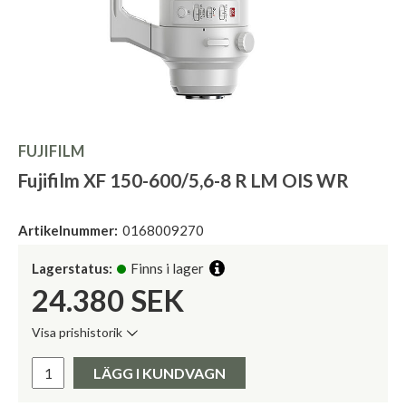
FUJIFILM
Fujifilm XF 150-600/5,6-8 R LM OIS WR
Artikelnummer:
0168009270
Lagerstatus:
Finns i lager
24.380
SEK
Visa prishistorik
Lägsta pris de senaste 30 dagarna:
Pris:
LÄGG I KUNDVAGN