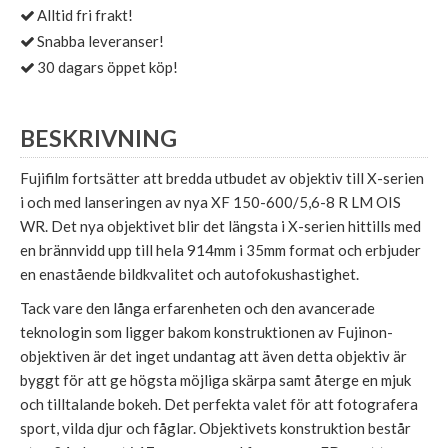
Alltid fri frakt!
Snabba leveranser!
30 dagars öppet köp!
BESKRIVNING
Fujifilm fortsätter att bredda utbudet av objektiv till X-serien
i och med lanseringen av nya XF 150-600/5,6-8 R LM OIS
WR. Det nya objektivet blir det längsta i X-serien hittills med
en brännvidd upp till hela 914mm i 35mm format och erbjuder
en enastående bildkvalitet och autofokushastighet.
Tack vare den långa erfarenheten och den avancerade
teknologin som ligger bakom konstruktionen av Fujinon-
objektiven är det inget undantag att även detta objektiv är
byggt för att ge högsta möjliga skärpa samt återge en mjuk
och tilltalande bokeh. Det perfekta valet för att fotografera
sport, vilda djur och fåglar. Objektivets konstruktion består