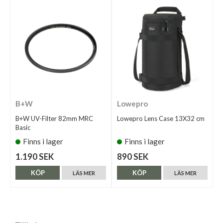
B+W
Lowepro
B+W UV-Filter 82mm MRC
Lowepro Lens Case 13X32 cm
Basic
Finns i lager
Finns i lager
1.190 SEK
890 SEK
KÖP
KÖP
LÄS MER
LÄS MER