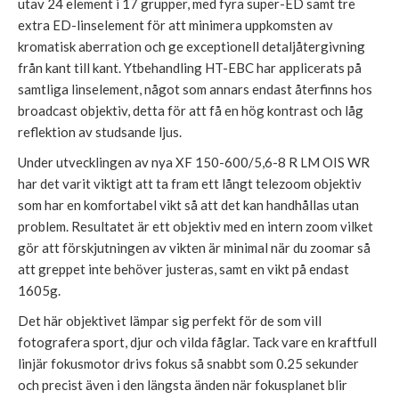
utav 24 element i 17 grupper, med fyra super-ED samt tre
extra ED-linselement för att minimera uppkomsten av
kromatisk aberration och ge exceptionell detaljåtergivning
från kant till kant. Ytbehandling HT-EBC har applicerats på
samtliga linselement, något som annars endast återfinns hos
broadcast objektiv, detta för att få en hög kontrast och låg
reflektion av studsande ljus.
Under utvecklingen av nya XF 150-600/5,6-8 R LM OIS WR
har det varit viktigt att ta fram ett långt telezoom objektiv
som har en komfortabel vikt så att det kan handhållas utan
problem. Resultatet är ett objektiv med en intern zoom vilket
gör att förskjutningen av vikten är minimal när du zoomar så
att greppet inte behöver justeras, samt en vikt på endast
1605g.
Det här objektivet lämpar sig perfekt för de som vill
fotografera sport, djur och vilda fåglar. Tack vare en kraftfull
linjär fokusmotor drivs fokus så snabbt som 0.25 sekunder
och precist även i den längsta änden när fokusplanet blir