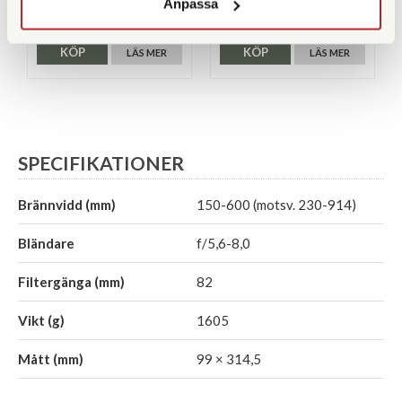
Anpassa
39.990 SEK
49.900 SEK
KÖP
KÖP
LÄS MER
LÄS MER
SPECIFIKATIONER
Brännvidd (mm)
150-600 (motsv. 230-914)
Bländare
f/5,6-8,0
Filtergänga (mm)
82
Vikt (g)
1605
Mått (mm)
99 × 314,5