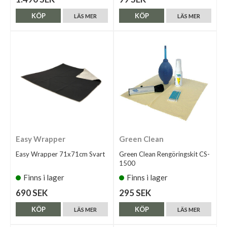
KÖP
KÖP
LÄS MER
LÄS MER
Easy Wrapper
Green Clean
Easy Wrapper 71x71cm Svart
Green Clean Rengöringskit CS-
1500
Finns i lager
Finns i lager
690 SEK
295 SEK
KÖP
KÖP
LÄS MER
LÄS MER