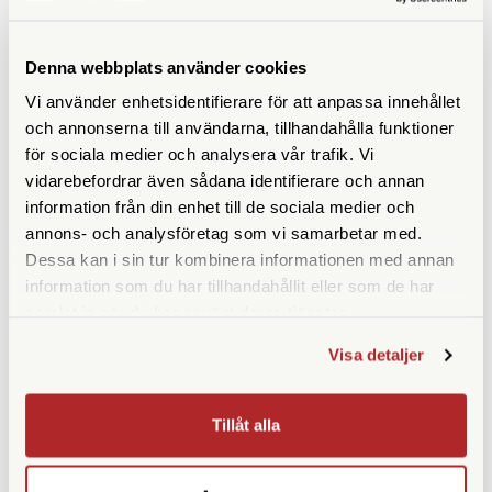
Denna webbplats använder cookies
Vi använder enhetsidentifierare för att anpassa innehållet
och annonserna till användarna, tillhandahålla funktioner
LIKNANDE PRODUKTER
för sociala medier och analysera vår trafik. Vi
vidarebefordrar även sådana identifierare och annan
information från din enhet till de sociala medier och
annons- och analysföretag som vi samarbetar med.
Dessa kan i sin tur kombinera informationen med annan
information som du har tillhandahållit eller som de har
samlat in när du har använt deras tjänster.
Visa detaljer
Fujifilm
Fujifilm
Tillåt alla
Fujifilm XF 500/5,6 LM OIS
Fujifilm XF 200/2,0 LM OIS
WR
WR
Finns i lager
Beställningsvara