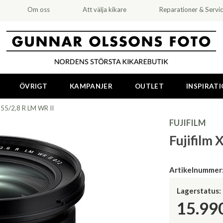
Om oss
Att välja kikare
Reparationer & Servi
ÖVRIGT
KAMPANJER
OUTLET
INSPIRAT
6-55/2,8 R LM WR II
FUJIFILM
Fujifilm 
Artikelnummer
Lagerstatus:
15.99