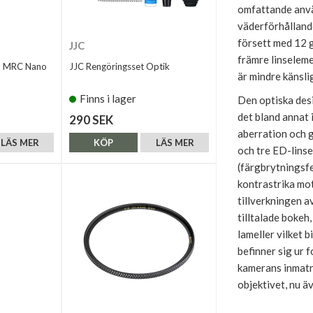
omfattande anv
väderförhållande
försett med 12 
JJC
främre linselem
m MRC Nano
JJC Rengöringsset Optik
är mindre känsli
Finns i lager
Den optiska desi
det bland annat 
290 SEK
aberration och g
LÄS MER
KÖP
LÄS MER
och tre ED-lins
(färgbrytningsfe
kontrastrika mot
tillverkningen a
tilltalade bokeh
lameller vilket b
befinner sig ur 
kamerans inmatn
objektivet, nu ä