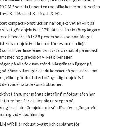
,2MP som du finner i en rad olika kameror i X-serien
pel nya X-T50 samt X-T5 och X-H2.
ket kompakt konstruktion har objektivet en vikt på
 vilket gör objektivet 37% lättare än sin föregångare
 stora bländare på f/2.8 genom hela zoomomfånget.
ikten har objektivet kunnat förses med en linjär
 som driver linselementen tyst och snabbt på endast
amt med hög precision vilket bibehåller
ågan på alla fokusavstånd. Närgränsen ligger på
g på 55mm vilket gör att du kommer så pass nära som
, vilket gör det till ett mångsidigt objektiv i
 den vädertätade konstruktionen.
ektivet ännu mer mångsidigt för filmfotografen har
 ett reglage för att koppla ur stegen på
Det gör att du får mjuka och sömlösa övergångar vid
ndning vid videofilmning.
LM WR II är robust byggt och designat för