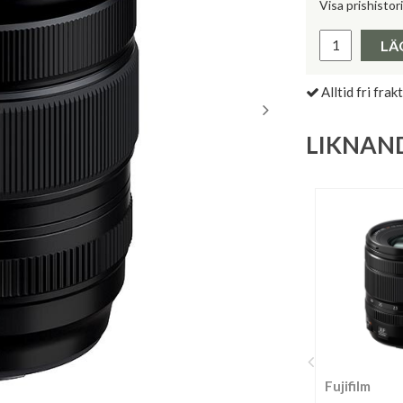
Visa prishistor
Lägsta pris 
LÄ
Alltid fri frakt
LIKNAN
Fujifilm