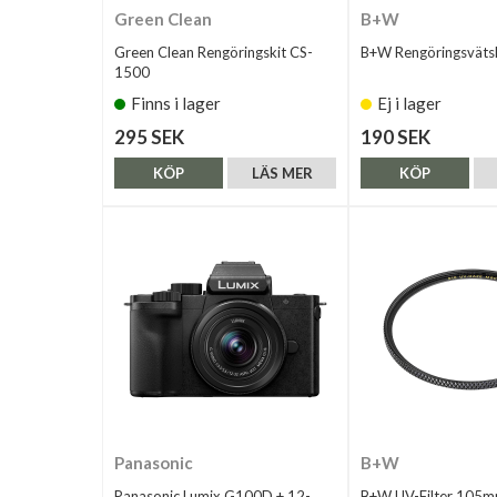
Green Clean
B+W
Green Clean Rengöringskit CS-
B+W Rengöringsväts
1500
Finns i lager
Ej i lager
295 SEK
190 SEK
KÖP
LÄS MER
KÖP
Panasonic
B+W
Panasonic Lumix G100D + 12-
B+W UV-Filter 105m