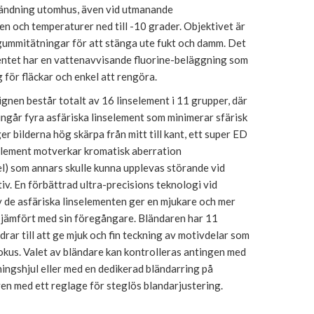
ändning utomhus, även vid utmanande
n och temperaturer ned till -10 grader. Objektivet är
gummitätningar för att stänga ute fukt och damm. Det
entet har en vattenavvisande fluorine-beläggning som
g för fläckar och enkel att rengöra.
gnen består totalt av 16 linselement i 11 grupper, där
ingår fyra asfäriska linselement som minimerar sfärisk
er bilderna hög skärpa från mitt till kant, ett super ED
element motverkar kromatisk aberration
l) som annars skulle kunna upplevas störande vid
iv. En förbättrad ultra-precisions teknologi vid
v de asfäriska linselementen ger en mjukare och mer
, jämfört med sin föregångare. Bländaren har 11
idrar till att ge mjuk och fin teckning av motivdelar som
fokus. Valet av bländare kan kontrolleras antingen med
ingshjul eller med en dedikerad bländarring på
ven med ett reglage för steglös blandarjustering.