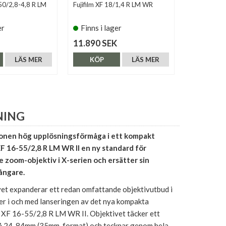
-50/2,8-4,8 R LM
Fujifilm XF 18/1,4 R LM WR
Sigma 18-50
X-Mount
er
Finns i lager
Finns i 
11.890 SEK
6.290 SE
LÄS MER
KÖP
LÄS MER
KÖP
NING
nen hög upplösningsförmåga i ett kompakt
F 16-55/2,8 R LM WR II en ny standard för
 zoom-objektiv i X-serien och ersätter sin
ångare.
vet expanderar ett redan omfattande objektivutbud i
er i och med lanseringen av det nya kompakta
 XF 16-55/2,8 R LM WR II. Objektivet täcker ett
 24-84mm (35mm-format) och tecknar genom hela