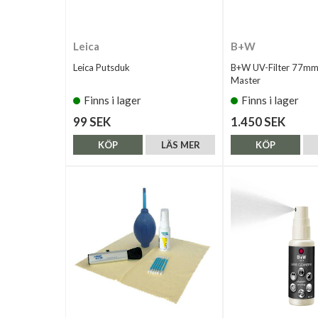
Leica
B+W
Leica Putsduk
B+W UV-Filter 77m
Master
Finns i lager
Finns i lager
99 SEK
1.450 SEK
KÖP
LÄS MER
KÖP