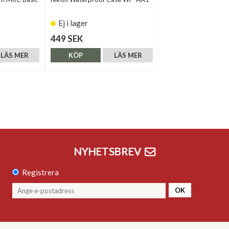
Ej i lager
449 SEK
LÄS MER
KÖP
LÄS MER
NYHETSBREV
Registrera
OK