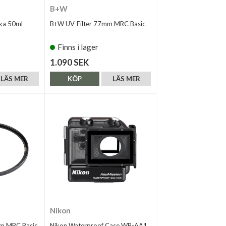
B+W
ka 50ml
B+W UV-Filter 77mm MRC Basic
Finns i lager
1.090 SEK
LÄS MER
KÖP
LÄS MER
Nikon
m MRC Basic
Nikon Waterproof Case WP-AA1