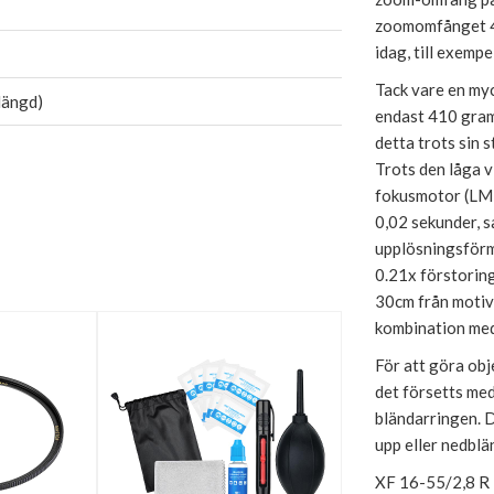
zoomomfånget 40
idag, till exem
Tack vare en myc
längd)
endast 410 gram
detta trots sin
Trots den låga v
fokusmotor (LM)
0,02 sekunder, s
upplösningsförm
0.21x förstorin
30cm från motivet
kombination med
För att göra obj
det försetts med
bländarringen. 
upp eller nedblä
XF 16-55/2,8 R 