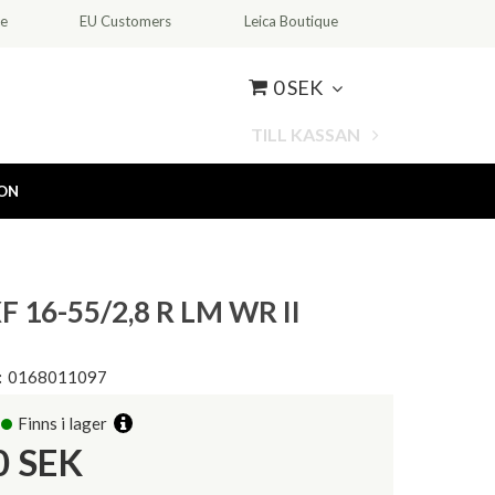
ce
EU Customers
Leica Boutique
0 SEK
TILL KASSAN
ION
XF 16-55/2,8 R LM WR II
:
0168011097
Finns i lager
0
SEK