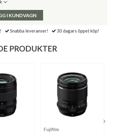
ik
de senaste 30 dagarna:
Pris:
GG I KUNDVAGN
!
Snabba leveranser!
30 dagars öppet köp!
DE PRODUKTER
Fujifilm
Sigma