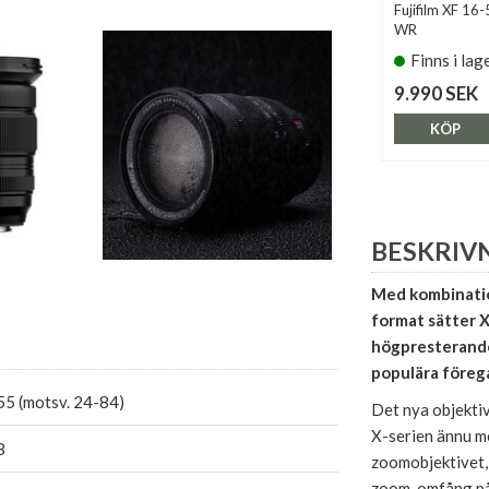
Fujifilm XF 16
WR
Finns i lag
9.990 SEK
KÖP
BESKRIV
Med kombinatio
format sätter X
högpresterande
populära föreg
55 (motsv. 24-84)
Det nya objekti
X-serien ännu m
8
zoomobjektivet,
zoom-omfång på