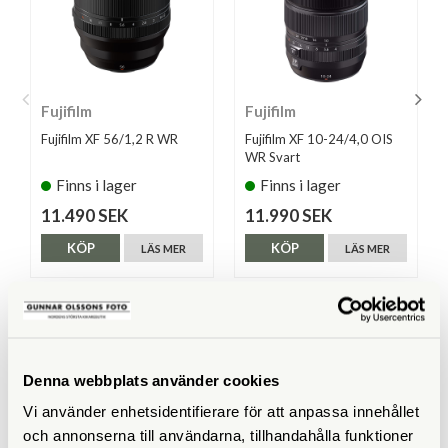
Fujifilm
Fujifilm
Fujifilm XF 56/1,2 R WR
Fujifilm XF 10-24/4,0 OIS
WR Svart
Finns i lager
Finns i lager
11.490 SEK
11.990 SEK
KÖP
KÖP
LÄS MER
LÄS MER
SPECIFIKATIONER
Denna webbplats använder cookies
Vi använder enhetsidentifierare för att anpassa innehållet
Brännvidd (mm)
50 (motsv. 76)
och annonserna till användarna, tillhandahålla funktioner