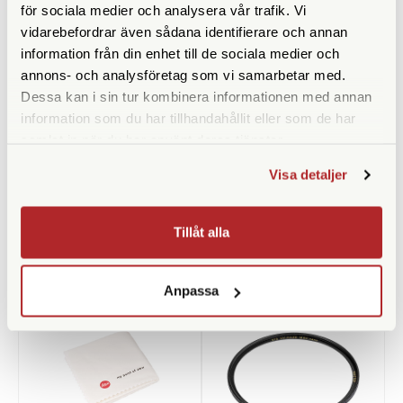
för sociala medier och analysera vår trafik. Vi
Bländare
f/2,0
vidarebefordrar även sådana identifierare och annan
Filtergänga (mm)
46
information från din enhet till de sociala medier och
annons- och analysföretag som vi samarbetar med.
Vikt (g)
200
Dessa kan i sin tur kombinera informationen med annan
information som du har tillhandahållit eller som de har
Mått (mm)
60 x 59,4
samlat in när du har använt deras tjänster.
Visa detaljer
Tillåt alla
ANDRA KÖPTE ÄVEN
Anpassa