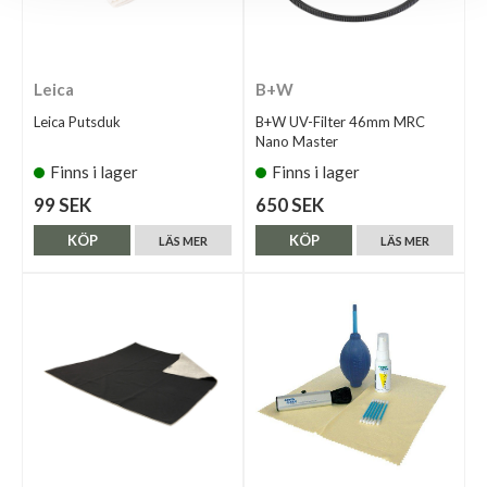
Leica
B+W
Leica Putsduk
B+W UV-Filter 46mm MRC
Nano Master
Finns i lager
Finns i lager
99 SEK
650 SEK
KÖP
KÖP
LÄS MER
LÄS MER