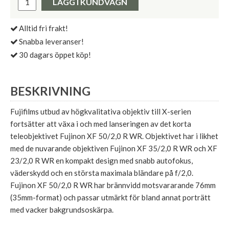
LÄGG I KUNDVAGN
Alltid fri frakt!
Snabba leveranser!
30 dagars öppet köp!
BESKRIVNING
Fujifilms utbud av högkvalitativa objektiv till X-serien
fortsätter att växa i och med lanseringen av det korta
teleobjektivet Fujinon XF 50/2,0 R WR. Objektivet har i likhet
med de nuvarande objektiven Fujinon XF 35/2,0 R WR och XF
23/2,0 R WR en kompakt design med snabb autofokus,
väderskydd och en största maximala bländare på f/2,0.
Fujinon XF 50/2,0 R WR har brännvidd motsvararande 76mm
(35mm-format) och passar utmärkt för bland annat porträtt
med vacker bakgrundsoskärpa.