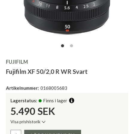
FUJIFILM
Fujifilm XF 50/2,0 R WR Svart
Artikelnummer:
0168005683
Lagerstatus:
Finns i lager
5.490
SEK
Visa prishistorik
Lägsta pris de senaste 30 dagarna:
Pris: