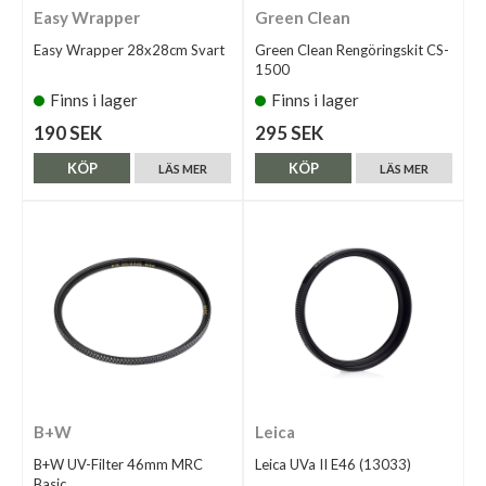
Easy Wrapper
Green Clean
Easy Wrapper 28x28cm Svart
Green Clean Rengöringskit CS-
1500
Finns i lager
Finns i lager
190 SEK
295 SEK
KÖP
KÖP
LÄS MER
LÄS MER
B+W
Leica
B+W UV-Filter 46mm MRC
Leica UVa II E46 (13033)
Basic