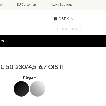
ce
EU Customers
Leica Boutique
0 SEK
TILL KASSAN
ION
XC 50-230/4,5-6,7 OIS II
Färger: