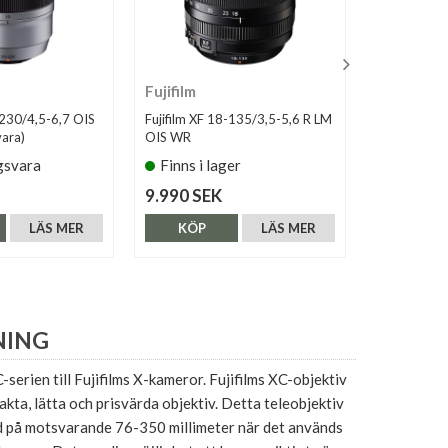
Fujifilm
Fujifilm
-230/4,5-6,7 OIS
Fujifilm XF 18-135/3,5-5,6 R LM
Fujifilm Tel
vara)
OIS WR
TC WR
gsvara
Finns i lager
Finns i 
9.990 SEK
4.990 SE
LÄS MER
KÖP
LÄS MER
KÖP
NING
-serien till Fujifilms X-kameror. Fujifilms XC-objektiv
akta, lätta och prisvärda objektiv. Detta teleobjektiv
d på motsvarande 76-350 millimeter när det används