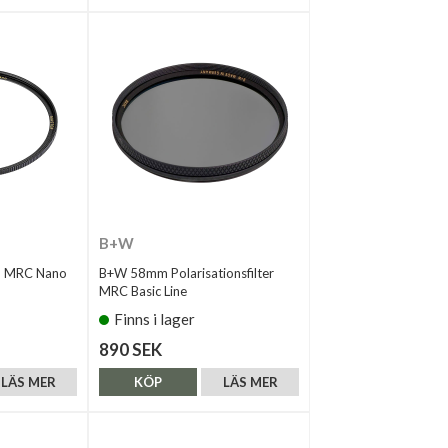
B+W
m MRC Nano
B+W 58mm Polarisationsfilter
MRC Basic Line
Finns i lager
890 SEK
LÄS MER
KÖP
LÄS MER