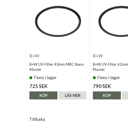
B+W
B+W
B+W UV-Filter 43mm MRC Nano
B+W UV-Filter 62m
Master
Master
Finns i lager
Finns i lager
725 SEK
790 SEK
KÖP
LÄS MER
KÖP
Tillbaka