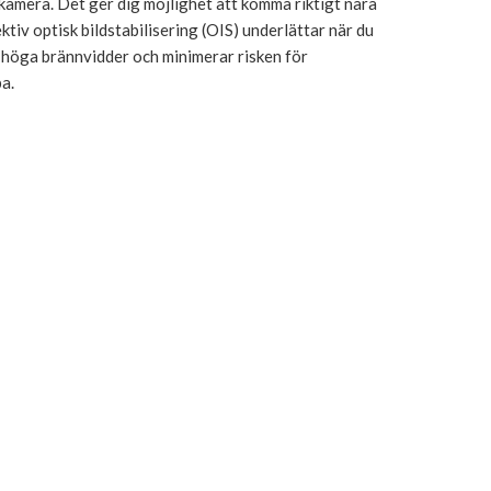
-kamera. Det ger dig möjlighet att komma riktigt nära
ktiv optisk bildstabilisering (OIS) underlättar när du
 höga brännvidder och minimerar risken för
a.