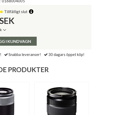
:
0168004005
Tillfälligt slut
SEK
ik
de senaste 30 dagarna:
Pris:
GG I KUNDVAGN
!
Snabba leveranser!
30 dagars öppet köp!
DE PRODUKTER