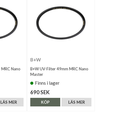
B+W
m MRC Nano
B+W UV-Filter 49mm MRC Nano
Master
Finns i lager
690 SEK
LÄS MER
KÖP
LÄS MER