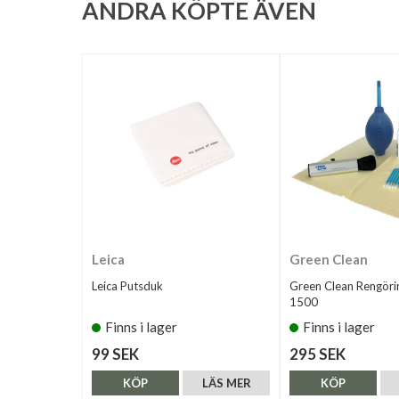
ANDRA KÖPTE ÄVEN
Leica
Green Clean
Leica Putsduk
Green Clean Rengöri
1500
Finns i lager
Finns i lager
99 SEK
295 SEK
KÖP
LÄS MER
KÖP