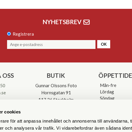
NYHETSBREV
Registrera
OK
 OSS
BUTIK
ÖPPETTID
Mån-fre
 50
Gunnar Olssons Foto
Lördag
.se
Hornsgatan 91
Söndag
117 26 Stockholm
Avvikande öpp
3-0137
r cookies
rare för att anpassa innehållet och annonserna till användarna, t
er och analysera vår trafik. Vi vidarebefordrar även sådana ident