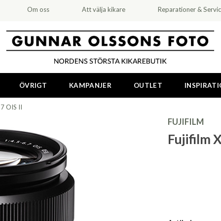
Om oss
Att välja kikare
Reparationer & Servi
ÖVRIGT
KAMPANJER
OUTLET
INSPIRAT
7 OIS II
FUJIFILM
Fujifilm 