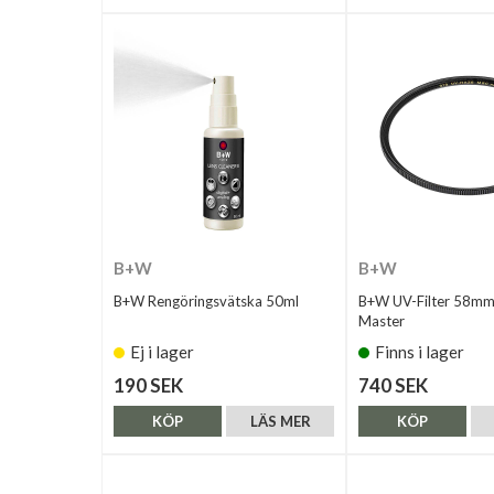
B+W
B+W
B+W Rengöringsvätska 50ml
B+W UV-Filter 58m
Master
Ej i lager
Finns i lager
190 SEK
740 SEK
KÖP
LÄS MER
KÖP