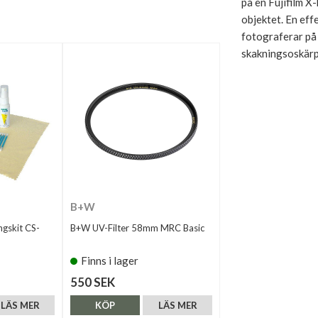
på en Fujifilm X
objektet. En effe
fotograferar på
skakningsoskärp
B+W
ngskit CS-
B+W UV-Filter 58mm MRC Basic
Finns i lager
550 SEK
LÄS MER
KÖP
LÄS MER