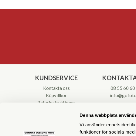
KUNDSERVICE
KONTAKTA
Kontakta oss
08 55 60 60
Köpvillkor
info@gofoto
Returinstruktioner
Att välja kikare
Org.nr: 55621
Denna webbplats använde
Reparationer & Service
Vi använder enhetsidentifie
funktioner för sociala medi