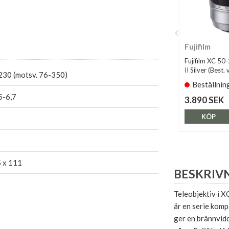
Fujifilm
Fujifilm XC 50
II Silver (Best. 
230 (motsv. 76-350)
Beställnin
5-6,7
3.890 SEK
KÖP
5 x 111
BESKRIV
Teleobjektiv i XC
är en serie komp
ger en brännvid