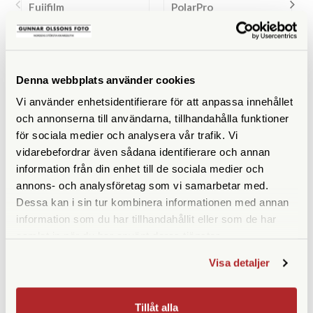
Fujifilm
PolarPro
Fujifilm XF 18/1,4 R LM WR
PolarPro LightLeak THE
ONE 28/11 Fuji X-Mount
Finns i lager
Finns i lager
Denna webbplats använder cookies
11.890 SEK
1.890 SEK
Vi använder enhetsidentifierare för att anpassa innehållet
KÖP
KÖP
LÄS MER
LÄS MER
och annonserna till användarna, tillhandahålla funktioner
för sociala medier och analysera vår trafik. Vi
vidarebefordrar även sådana identifierare och annan
information från din enhet till de sociala medier och
annons- och analysföretag som vi samarbetar med.
SPECIFIKATIONER
Dessa kan i sin tur kombinera informationen med annan
information som du har tillhandahållit eller som de har
Brännvidd (mm)
30 (motsv. 46)
samlat in när du har använt deras tjänster.
Visa detaljer
Bländare
f/2,8
Filtergänga (mm)
43
Tillåt alla