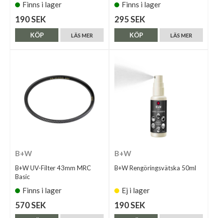
Finns i lager
Finns i lager
190 SEK
295 SEK
KÖP
KÖP
LÄS MER
LÄS MER
B+W
B+W
B+W UV-Filter 43mm MRC
B+W Rengöringsvätska 50ml
Basic
Finns i lager
Ej i lager
570 SEK
190 SEK