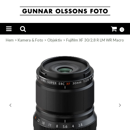
0
Hem
>
Kamera & Foto
>
Objektiv
>
Fujifilm XF 30/2,8 R LM WR Macro