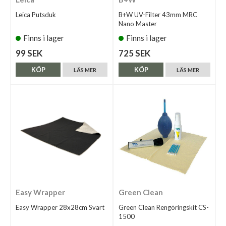
Leica Putsduk
B+W UV-Filter 43mm MRC
Nano Master
Finns i lager
Finns i lager
99 SEK
725 SEK
KÖP
KÖP
LÄS MER
LÄS MER
Easy Wrapper
Green Clean
Easy Wrapper 28x28cm Svart
Green Clean Rengöringskit CS-
1500