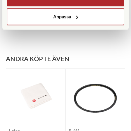
Vikt (g)
195
Anpassa
Mått (mm)
69,5
ANDRA KÖPTE ÄVEN
Leica
B+W