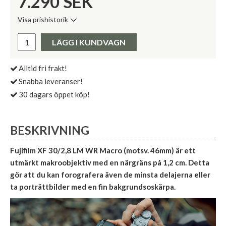
7.290
SEK
Visa prishistorik
Lägsta pris de senaste 30 dagarna:
Pris:
LÄGG I KUNDVAGN
Alltid fri frakt!
Snabba leveranser!
30 dagars öppet köp!
BESKRIVNING
Fujifilm XF 30/2,8 LM WR Macro (motsv. 46mm) är ett
utmärkt makroobjektiv med en närgräns på 1,2 cm. Detta
gör att du kan forografera även de minsta delajerna eller
ta porträttbilder med en fin bakgrundsoskärpa.