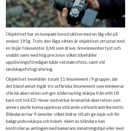
Objektivet har en kompakt konstruktion med en låg vikt på
endast 195g. Trots den låga vikten är objektivet utrustat med
en linjär fokusmotor (LM) som driver linselementen tyst och
snabbt samt med hög precision vilket bibehåller
upplösningsförmågan både vid makrofoto, samt vid
landskapsfotografering.
Objektivet innehåller totalt 11 linselement i 9 grupper, där
det bland annat ingår tre asfäriska linselement som minimerar
sfärisk aberration och ger bilderna hög skärpa från mitt till
kant och två ED-linser motverkar kromatisk aberration som
annars skulle kunna upplevas störande vid kontrastrika motiv.
Bländaren har 9 lameller vilket bidrar till att ge mjuk och fin
bakgrundsoskärpa och bokeh. Valet av bländare kan
kontrolleras antingen med kamerans inmatningshjul eller med