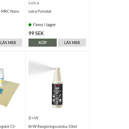
Leica
m MRC Nano
Leica Putsduk
Finns i lager
99 SEK
LÄS MER
KÖP
LÄS MER
B+W
ngskit CS-
B+W Rengöringsvätska 50ml