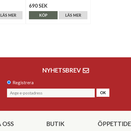
690 SEK
LÄS MER
KÖP
LÄS MER
NYHETSBREV
Registrera
OK
 OSS
BUTIK
ÖPPETTID