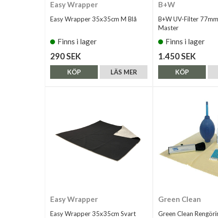
Easy Wrapper
B+W
Easy Wrapper 35x35cm M Blå
B+W UV-Filter 77m
Master
Finns i lager
Finns i lager
290 SEK
1.450 SEK
KÖP
LÄS MER
KÖP
Easy Wrapper
Green Clean
Easy Wrapper 35x35cm Svart
Green Clean Rengöri