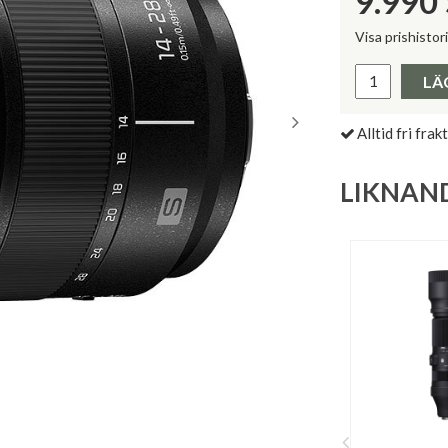
9.990
Visa prishistor
Lägsta pris 
LÄ
Alltid fri frakt
LIKNAN