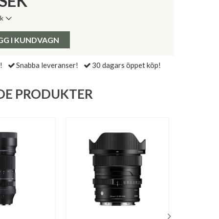
SEK
ik
de senaste 30 dagarna:
Pris:
GG I KUNDVAGN
!
Snabba leveranser!
30 dagars öppet köp!
DE PRODUKTER