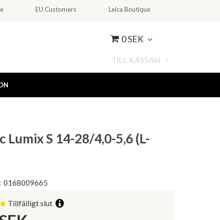
ce
EU Customers
Leica Boutique
0 SEK
TILL KASSAN
ION
 Lumix S 14-28/4,0-5,6 (L-
:
0168009665
Tillfälligt slut