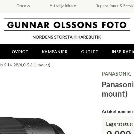
Om oss
Att välja kikare
Reparationer & Servi
ÖVRIGT
KAMPANJER
OUTLET
INSPIRAT
ix S 14-28/4,0-5,6 (L-mount)
PANASONIC
Panasonic
mount)
Artikelnummer
Lagerstatus: