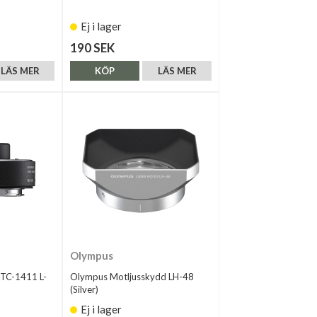
Ej i lager
190 SEK
LÄS MER
KÖP
LÄS MER
Olympus
 TC-1411 L-
Olympus Motljusskydd LH-48
(Silver)
Ej i lager