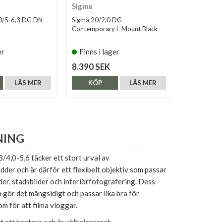
Sigma
Panasonic
0/5-6,3 DG DN
Sigma 20/2,0 DG
Panasonic L
Contemporary L-Mount Black
5,6 (L-moun
er
Finns i lager
Tillfälli
8.390 SEK
7.990 SE
LÄS MER
KÖP
LÄS MER
KÖP
NING
4,0-5,6 täcker ett stort urval av
dder och är därför ett flexibelt objektiv som passar
der, stadsbilder och interiörfotografering. Dess
gör det mångsidigt och passar lika bra för
m för att filma vloggar.