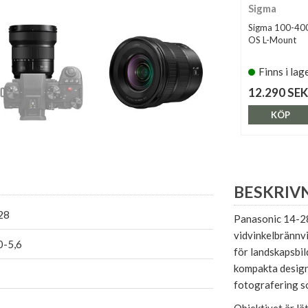
Sigma
Sigma 100-40
OS L-Mount
Finns i lag
12.290 SEK
KÖP
BESKRIV
28
Panasonic 14-28/
vidvinkelbrännvi
0-5,6
för landskapsbil
kompakta design 
fotografering so