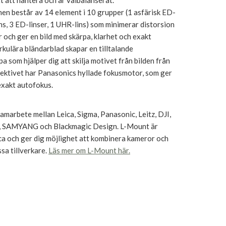
tt att hantera och är välbalanserat.
en består av 14 element i 10 grupper (1 asfärisk ED-
lins, 3 ED-linser, 1 UHR-lins) som minimerar distorsion
 och ger en bild med skärpa, klarhet och exakt
irkulära bländarblad skapar en tilltalande
 som hjälper dig att skilja motivet från bilden från
ektivet har Panasonics hyllade fokusmotor, som ger
exakt autofokus.
amarbete mellan Leica, Sigma, Panasonic, Leitz, DJI,
SAMYANG och Blackmagic Design. L-Mount är
ca och ger dig möjlighet att kombinera kameror och
ssa tillverkare.
Läs mer om L-Mount här.