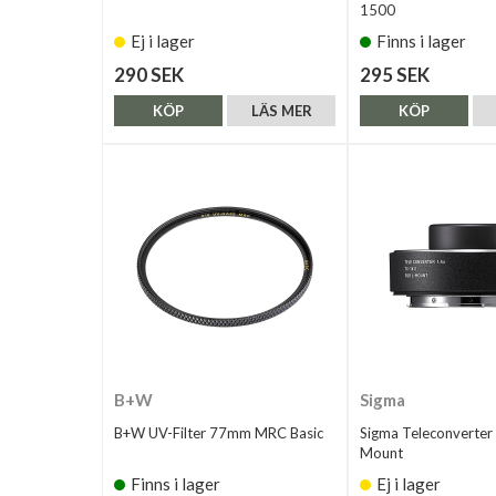
1500
Ej i lager
Finns i lager
290 SEK
295 SEK
KÖP
LÄS MER
KÖP
B+W
Sigma
B+W UV-Filter 77mm MRC Basic
Sigma Teleconverter
Mount
Finns i lager
Ej i lager