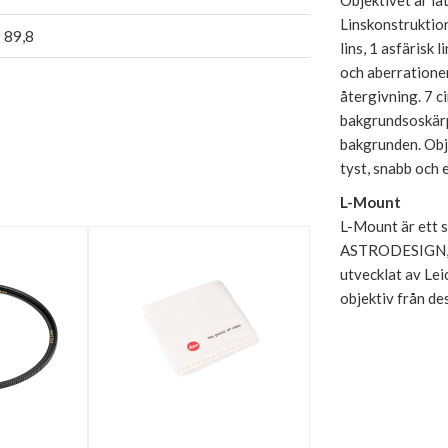
Objektivet är lä
Linskonstruktion
 89,8
lins, 1 asfärisk 
och aberrationer
återgivning. 7 c
bakgrundsoskärpa
bakgrunden. Obj
tyst, snabb och 
L-Mount
L-Mount är ett s
ASTRODESIGN, 
utvecklat av Lei
objektiv från de