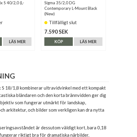
x S 40/2,0 (L-
Sigma 35/2,0 DG
Leica SL 50
Contemporary L-Mount Black
(11195)
(New)
er
Tillfälligt slut
Tillfälli
7.590 SEK
51.900 S
LÄS MER
KÖP
LÄS MER
KÖP
NING
 S 18/1,8 kombinerar ultravidvinkel med ett kompakt
tastiska bländaren och den korta brännvidden ger dig
bjektiv som fungerar utmärkt för landskap,
ch arkitektur, och bilder som verkligen kan dra nytta
seringsavståndet är dessutom väldigt kort, bara 0,18
fungerar riktigt bra för dramatiska närbilder.