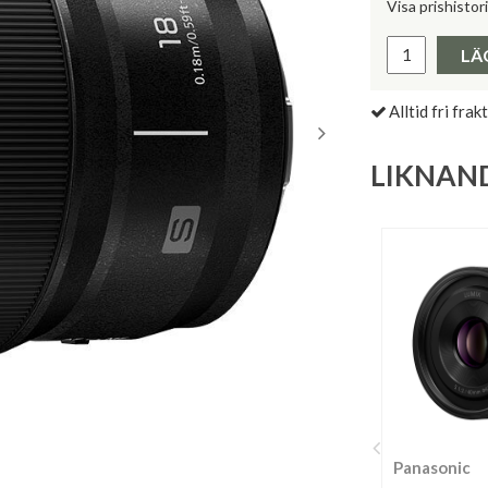
Visa prishistor
Lägsta pris 
LÄ
Alltid fri frakt
LIKNAN
Panasonic