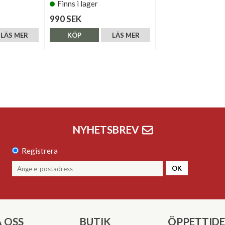
Finns i lager
990 SEK
LÄS MER
KÖP
LÄS MER
NYHETSBREV
Registrera
OK
 OSS
BUTIK
ÖPPETTID