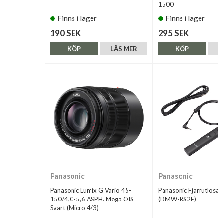
1500
Finns i lager
Finns i lager
190 SEK
295 SEK
KÖP
LÄS MER
KÖP
Panasonic
Panasonic
Panasonic Lumix G Vario 45-
Panasonic Fjärrutlös
150/4,0-5,6 ASPH. Mega OIS
(DMW-RS2E)
Svart (Micro 4/3)