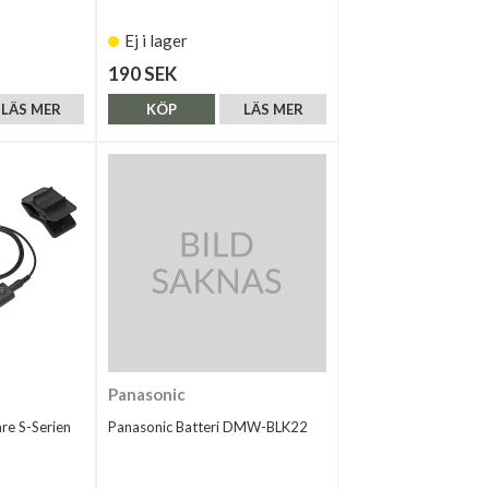
Ej i lager
190 SEK
LÄS MER
KÖP
LÄS MER
Panasonic
are S-Serien
Panasonic Batteri DMW-BLK22