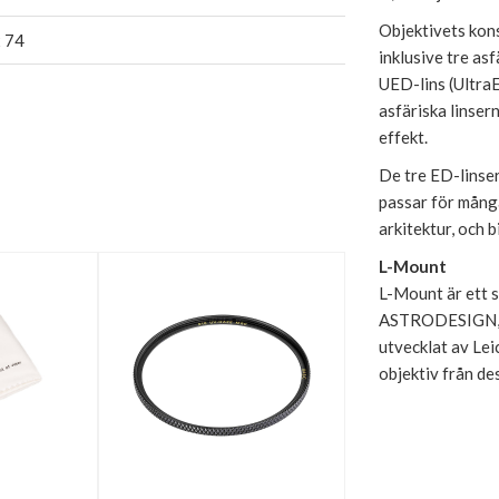
Objektivets kons
x 74
inklusive tre as
UED-lins (Ultra
asfäriska linser
effekt.
De tre ED-linser
passar för många
arkitektur, och 
L-Mount
L-Mount är ett s
ASTRODESIGN, 
utvecklat av Lei
objektiv från de