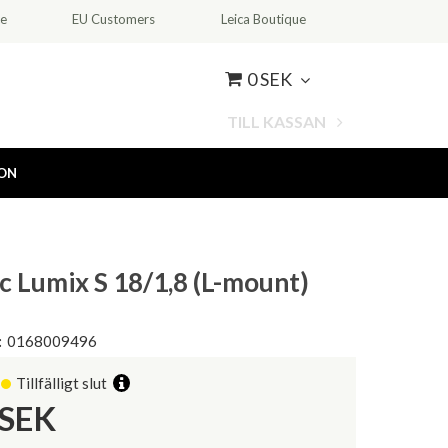
ce
EU Customers
Leica Boutique
0 SEK
TILL KASSAN
ION
c Lumix S 18/1,8 (L-mount)
:
0168009496
Tillfälligt slut
SEK