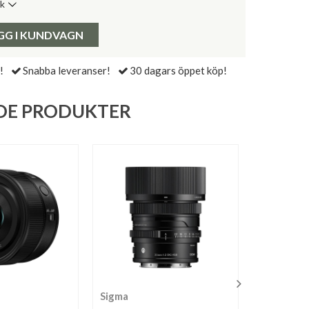
ik
de senaste 30 dagarna:
Pris:
GG I KUNDVAGN
!
Snabba leveranser!
30 dagars öppet köp!
DE PRODUKTER
Sigma
Leica