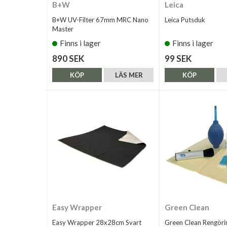
B+W
Leica
B+W UV-Filter 67mm MRC Nano
Leica Putsduk
Master
Finns i lager
Finns i lager
890 SEK
99 SEK
KÖP
LÄS MER
KÖP
Easy Wrapper
Green Clean
Easy Wrapper 28x28cm Svart
Green Clean Rengöri