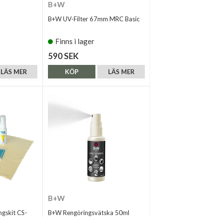
B+W
B+W UV-Filter 67mm MRC Basic
Finns i lager
590 SEK
LÄS MER
KÖP
LÄS MER
B+W
ngskit CS-
B+W Rengöringsvätska 50ml