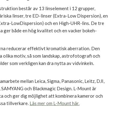
truktion består av 13 linselement i 12 grupper,
färiska linser, tre ED-linser (Extra-Low Dispersion), en
Extra-LowDispersion) och en High-UHR-lins. De tre
na ger både en hög kvalitet och en vacker bokeh-
na reducerar effektivt kromatisk aberration. Den
 olika motiv, så som landskap, astrofotografi och
bilder som verkligen kan dra nytta av vidvinkeln.
amarbete mellan Leica, Sigma, Panasonic, Leitz, DJI,
SAMYANG och Blackmagic Design. L-Mount är
ca och ger dig möjlighet att kombinera kameror och
ssa tillverkare.
Läs mer om L-Mount här.