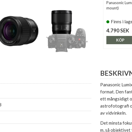
Panasonic Lumi
mount)
Finns i lag
4.790 SEK
KÖP
BESKRIV
Panasonic Lumix
format. Den fan
ett mångsidigt o
8
astrofotografi o
av vidvinkeln.
Det minsta foku
m, så objektivet 